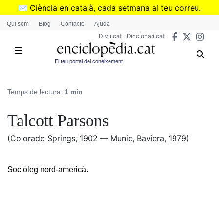
Vés
✉️
Ciència en català, cada setmana al teu correu.
al
➜
Subscriu-te al butlletí de Divulcat
.
Qui som
Blog
Contacte
Ajuda
contingut
Divulcat
Diccionari.cat
El teu portal del coneixement
Temps de lectura:
1 min
Talcott Parsons
(Colorado Springs, 1902 — Munic, Baviera, 1979)
Sociòleg nord-americà.