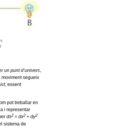
rs
O’
er un
punt d’univers
,
eu moviment segueix
=
ict
, essent
om pot treballar en
a i representar
2
2
2
 per
ds
=
dx
+
dy
el sistema de