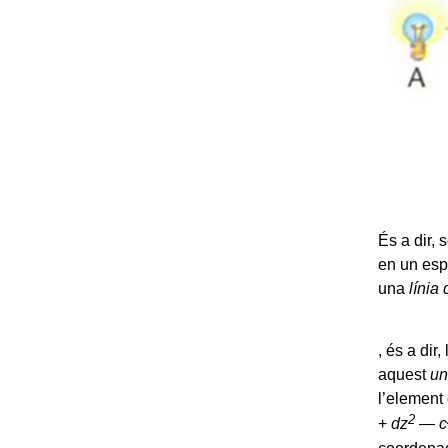
És a dir,
en un esp
una
línia
, és a di
aquest
un
l’element
2
+
dz
—
c