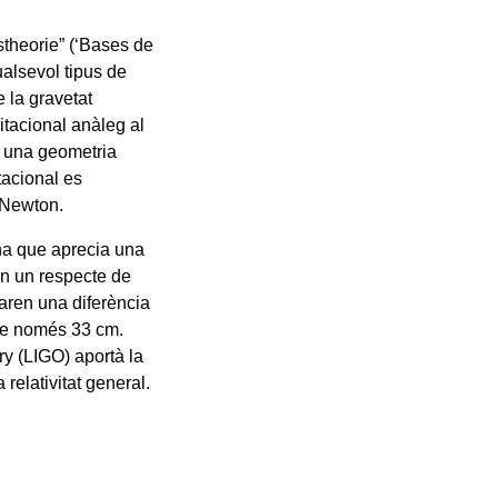
stheorie” (‘Bases de
qualsevol tipus de
e la gravetat
tacional anàleg al
gi una geometria
tacional es
 Newton.
na que aprecia una
en un respecte de
iaren una diferència
 de només 33 cm.
ry (LIGO) aportà la
 relativitat general.