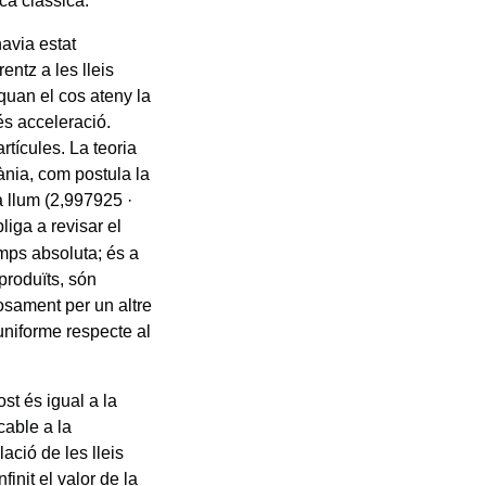
ca clàssica.
avia estat
ntz a les lleis
quan el cos ateny la
és acceleració.
tícules. La teoria
tània, com postula la
la llum (2,997925 ·
liga a revisar el
emps absoluta; és a
produïts, són
osament per un altre
uniforme respecte al
st és igual a la
cable a la
lació de les lleis
finit el valor de la