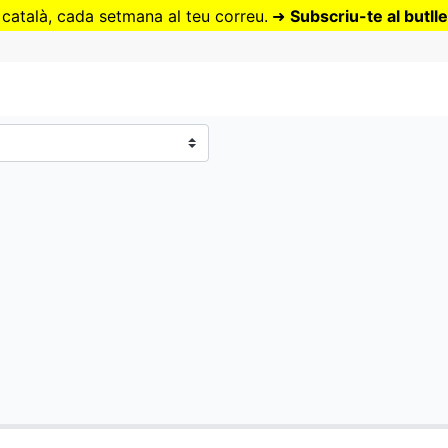
Vés
 català, cada setmana al teu correu.
➜
Subscriu-te al butlle
al
contingut