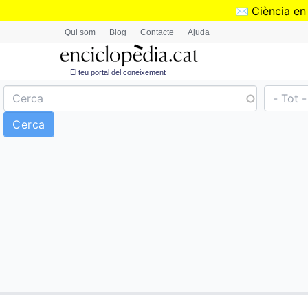
✉️
Ciència en
Qui som
Blog
Contacte
Ajuda
El teu portal del coneixement