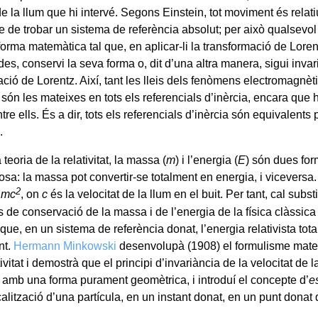
de la llum que hi intervé. Segons Einstein, tot moviment és relatiu,
 de trobar un sistema de referència absolut; per això qualsevol l
forma matemàtica tal que, en aplicar-li la transformació de Lore
s, conservi la seva forma o, dit d’una altra manera, sigui invar
ció de Lorentz. Així, tant les lleis dels fenòmens electromagnèt
són les mateixes en tots els referencials d’inèrcia, encara que
ntre ells. És a dir, tots els referencials d’inèrcia són equivalents 
.
teoria de la relativitat, la massa (
m
) i l’energia (
E
) són dues for
sa: la massa pot convertir-se totalment en energia, i viceversa.
2
=
mc
, on
c
és la velocitat de la llum en el buit. Per tant, cal substi
 de conservació de la massa i de l’energia de la física clàssica
que, en un sistema de referència donat, l’energia relativista tota
nt.
Hermann Minkowski
desenvolupà (1908) el formulisme matem
tivitat i demostrà que el principi d’invariància de la velocitat de 
 amb una forma purament geomètrica, i introduí el concepte d’
e
alització d’una partícula, en un instant donat, en un punt donat 