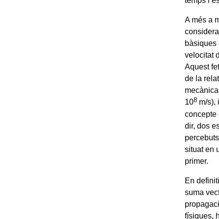
temps i e
A més a m
considera
bàsiques 
velocitat
Aquest fe
de la rela
mecànica c
8
10
m/s), 
concepte 
dir, dos 
percebuts
situat en
primer.
En definit
suma vecto
propagació
físiques, 