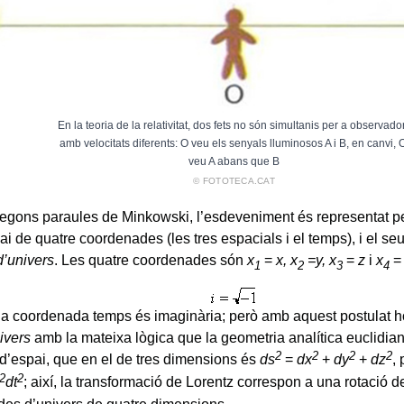
En la teoria de la relativitat, dos fets no són simultanis per a observado
amb velocitats diferents: O veu els senyals lluminosos A i B, en canvi, 
veu A abans que B
© FOTOTECA.CAT
 segons paraules de Minkowski, l’esdeveniment és representat p
ai de quatre coordenades (les tres espacials i el temps), i el s
 d’univers
. Les quatre coordenades són
x
=
x, x
=
y, x
=
z
i
x
1
2
3
4
r, la coordenada temps és imaginària; però amb aquest postulat h
ivers
amb la mateixa lògica que la geometria analítica euclidian
2
2
2
2
 d’espai, que en el de tres dimensions és
ds
=
dx
+
dy
+
dz
,
2
2
dt
; així, la transformació de Lorentz correspon a una rotació d