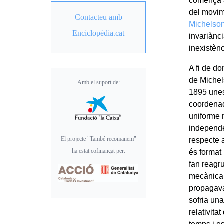
començà a
del movime
Contacteu amb
Michelso
Enciclopèdia.cat
invariànci
inexistènc
A fi de d
de Michel
Amb el suport de:
1895 unes
coordenad
uniforme r
independe
El projecte "També recomanem"
respecte a
ha estat cofinançat per:
és format
fan reagr
mecànica 
propagava
sofria una
relativita