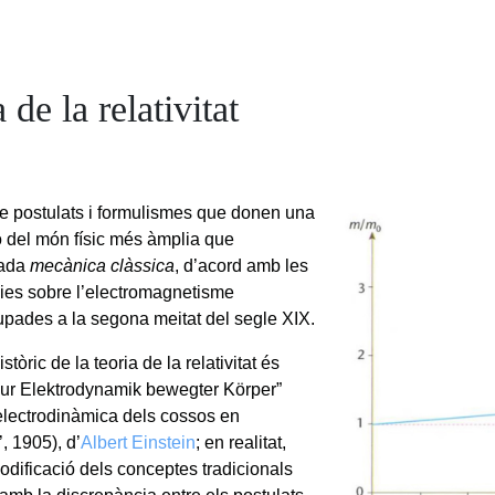
a de la relativitat
e postulats i formulismes que donen una
ó del món físic més àmplia que
nada
mecànica clàssica
, d’acord amb les
ies sobre l’electromagnetisme
pades a la segona meitat del segle XIX.
stòric de la teoria de la relativitat és
 “Zur Elektrodynamik bewegter Körper”
’electrodinàmica dels cossos en
, 1905), d’
Albert Einstein
; en realitat,
modificació dels conceptes tradicionals