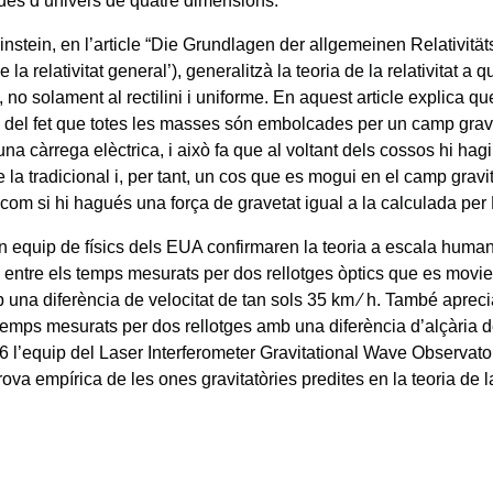
es d’univers de quatre dimensions.
instein, en l’article “Die Grundlagen der allgemeinen Relativität
de la relativitat general’), generalitzà la teoria de la relativitat a 
no solament al rectilini i uniforme. En aquest article explica qu
 del fet que totes les masses són embolcades per un camp gravi
una càrrega elèctrica, i això fa que al voltant dels cossos hi ha
e la tradicional i, per tant, un cos que es mogui en el camp gravi
com si hi hagués una força de gravetat igual a la calculada per
n equip de físics dels EUA confirmaren la teoria a escala huma
a entre els temps mesurats per dos rellotges òptics que es movi
b una diferència de velocitat de tan sols 35 km ⁄ h. També aprec
 temps mesurats per dos rellotges amb una diferència d’alçària
6 l’equip del Laser Interferometer Gravitational Wave Observato
ova empírica de les ones gravitatòries predites en la teoria de la