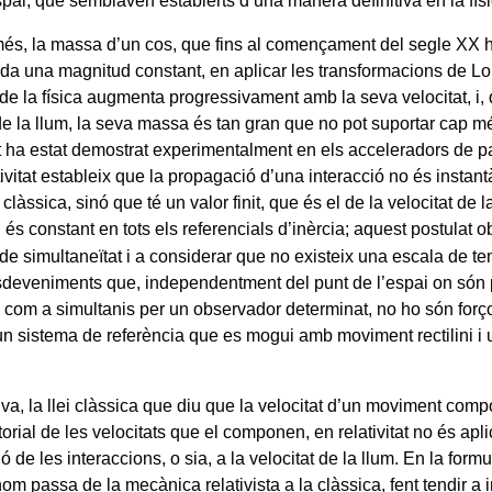
spai, que semblaven establerts d’una manera definitiva en la físi
és, la massa d’un cos, que fins al començament del segle XX h
da una magnitud constant, en aplicar les transformacions de Lore
de la física augmenta progressivament amb la seva velocitat, i, 
 de la llum, la seva massa és tan gran que no pot suportar cap m
t ha estat demostrat experimentalment en els acceleradors de par
tivitat estableix que la propagació d’una interacció no és instan
làssica, sinó que té un valor finit, que és el de la velocitat de 
i és constant en tots els referencials d’inèrcia; aquest postulat ob
de simultaneïtat i a considerar que no existeix una escala de t
esdeveniments que, independentment del punt de l’espai on són 
 com a simultanis per un observador determinat, no ho són forç
 un sistema de referència que es mogui amb moviment rectilini i 
iva, la llei clàssica que diu que la velocitat d’un moviment compo
rial de les velocitats que el componen, en relativitat no és apli
 de les interaccions, o sia, a la velocitat de la llum. En la formu
hom passa de la mecànica relativista a la clàssica, fent tendir a in