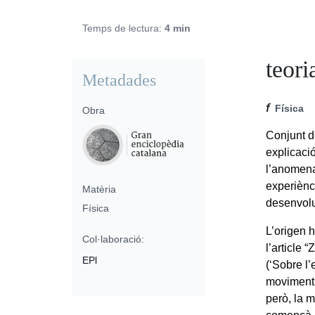
Temps de lectura:
4 min
teori
Metadades
f
Física
Obra
Conjunt d
explicaci
l’anome
experiènc
Matèria
desenvolu
Física
L’origen hi
Col·laboració:
l’article
EPl
(‘Sobre l
moviment’
però, la 