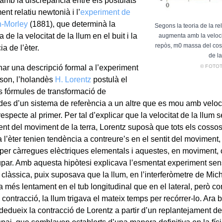
mb la discrepància entre els postulats
nt relatiu newtonià i l’
experiment de
n-Morley
(1881), que determinà la
Segons la teoria de la rel
a de la velocitat de la llum en el buit i la
augmenta amb la veloci
repòs, m0 massa del cos a
ia de l’èter.
de la
© FOTO
onar una descripció formal a l’experiment
son, l’holandès
H. Lorentz
postulà el
 fórmules de transformació de
es d’un sistema de referència a un altre que es mou amb velocita
especte al primer. Per tal d’explicar que la velocitat de la llum
nt del moviment de la terra, Lorentz suposà que tots els coss
 l’èter tenien tendència a contreure’s en el sentit del moviment, 
 per càrregues elèctriques elementals i aquestes, en moviment, 
upar. Amb aquesta hipòtesi explicava l’esmentat experiment sens
clàssica, puix suposava que la llum, en l’interferòmetre de Mic
 més lentament en el tub longitudinal que en el lateral, però c
 contracció, la llum trigava el mateix temps per recórrer-lo. Ara b
t dedueix la contracció de Lorentz a partir d’un replantejament 