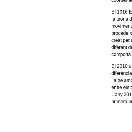
coordenad
El 1916 E
la teoria 
moviment, 
procedeix
creat per 
diferent d
comporta 
El 2010 u
diferènci
l’altre am
entre els
L’any 201
primera pr