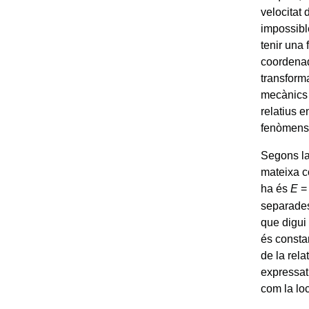
velocitat 
impossible
tenir una 
coordenade
transforma
mecànics 
relatius e
fenòmens
Segons la 
mateixa co
ha és
E
separades
que digui 
és consta
de la rela
expressat
com la loc