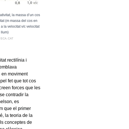
ativitat, la massa d’un cos
tat (m massa del cos en
 la velocitat v/c velocitat
 llum)
TECA.CAT
t rectilínia i
 semblava
os en moviment
pel fet que tot cos
creen forces que les
e contradir la
helson, es
om que el primer
é, la teoria de la
dels conceptes de