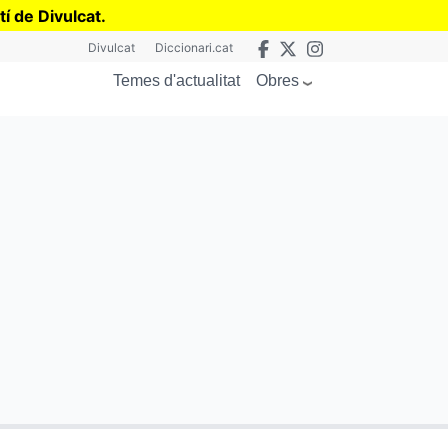
tí de Divulcat
.
Divulcat
Diccionari.cat
Obres
Temes d'actualitat