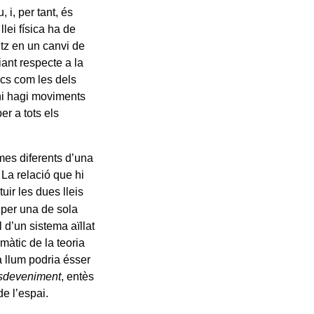
 i, per tant, és
lei física ha de
ntz en un canvi de
iant respecte a la
ics com les dels
 hi hagi moviments
per a tots els
mes diferents d’una
 La relació que hi
tuir les dues lleis
 per una de sola
l d’un sistema aïllat
àtic de la teoria
la llum podria ésser
sdeveniment
, entès
de l’espai.