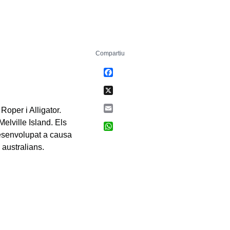
Compartiu
Facebook
X
Email
Roper i Alligator.
elville Island. Els
WhatsApp
 desenvolupat a causa
australians.