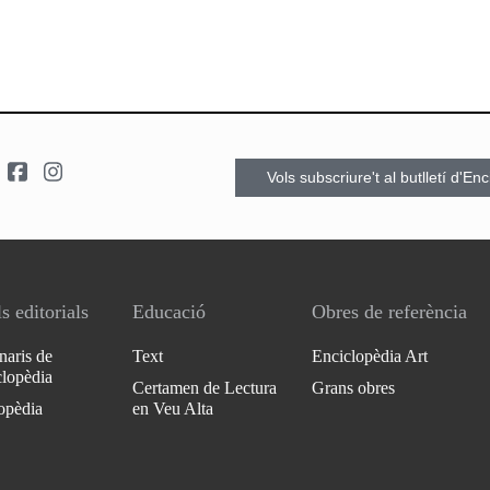
Vols subscriure't al butlletí d'En
s editorials
Educació
Obres de referència
naris de
Text
Enciclopèdia Art
clopèdia
Certamen de Lectura
Grans obres
opèdia
en Veu Alta