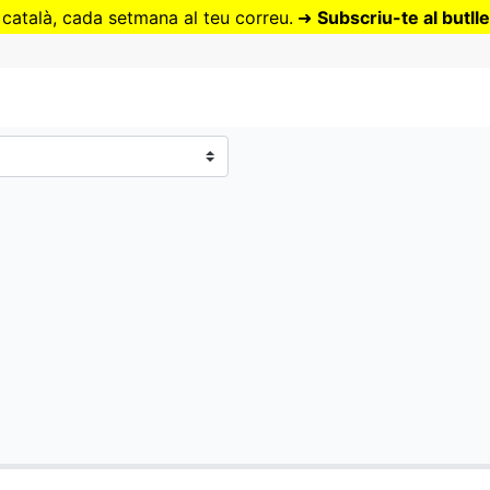
Vés
 català, cada setmana al teu correu.
➜
Subscriu-te al butlle
al
contingut