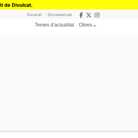
tí de Divulcat
.
Divulcat
Diccionari.cat
Obres
Temes d'actualitat