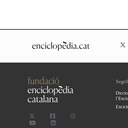
Segell
Diccio
l`Enci
Encicl