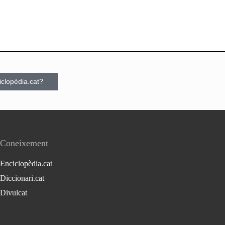
ciclopèdia.cat?
Coneixement
Enciclopèdia.cat
Diccionari.cat
Divulcat