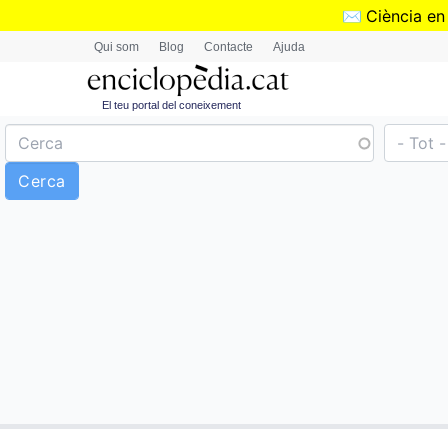
✉️
Ciència en
Qui som
Blog
Contacte
Ajuda
El teu portal del coneixement