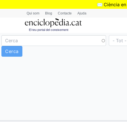
✉️
Ciència en
Qui som
Blog
Contacte
Ajuda
El teu portal del coneixement