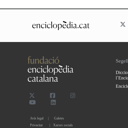
Segell
Diccio
l`Enci
Encicl
Avís legal
Galetes
Privacitat
|
Xarxes socials