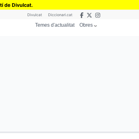
tí de Divulcat
.
Divulcat
Diccionari.cat
Obres
Temes d'actualitat