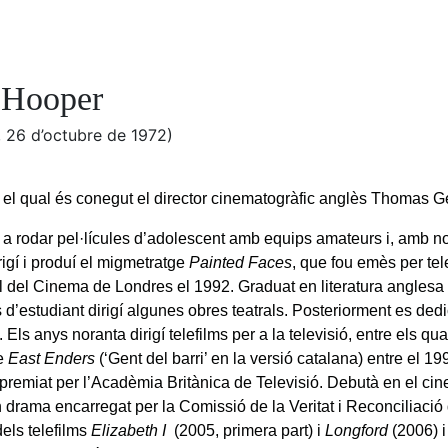
Hooper
, 26 d’octubre de 1972)
l qual és conegut el director cinematogràfic anglès Thomas 
 rodar pel·lícules d’adolescent amb equips amateurs i, amb no
irigí i produí el migmetratge
Painted Faces
, que fou emès per tel
al del Cinema de Londres el 1992. Graduat en literatura anglesa 
 d’estudiant dirigí algunes obres teatrals. Posteriorment es ded
i. Els anys noranta dirigí telefilms per a la televisió, entre els qu
ie
East Enders
(‘Gent del barri’ en la versió catalana) entre el 19
 premiat per l’Acadèmia Britànica de Televisió. Debutà en el c
n drama encarregat per la Comissió de la Veritat i Reconciliació
els telefilms
Elizabeth I
(2005, primera part) i
Longford
(2006) i