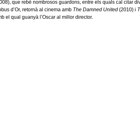
008), que rebé nombrosos guardons, entre els quals cal citar d
obus d’Or, retornà al cinema amb
The Damned United
(2010) i
T
b el qual guanyà l’Oscar al millor director.