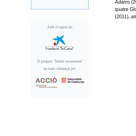
Adams
(2
quatre Gl
(2011), am
Amb el suport de:
El projecte "També recomanem"
ha estat cofinançat per: