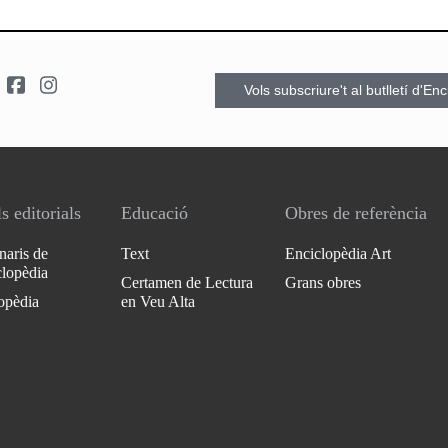
Vols subscriure't al butlletí d'En
s editorials
Educació
Obres de referència
naris de
Text
Enciclopèdia Art
clopèdia
Certamen de Lectura
Grans obres
opèdia
en Veu Alta