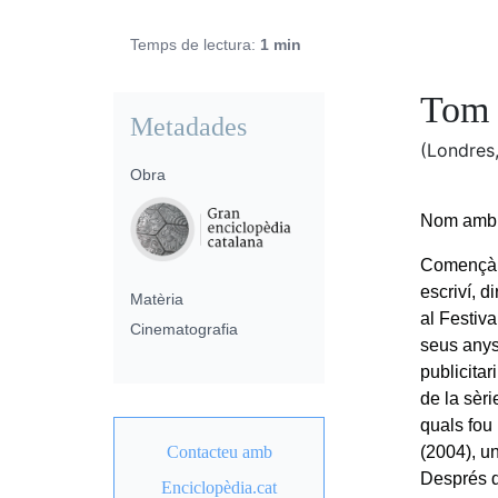
Temps de lectura:
1 min
Tom 
Metadades
(Londres
Obra
Nom amb e
Començà a
escriví, d
Matèria
al Festiv
Cinematografia
seus anys
publicitar
de la sèr
quals fou
Contacteu amb
(2004), u
Després d
Enciclopèdia.cat