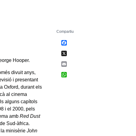
Compartiu
Facebook
X
George Hooper.
Email
més divuit anys,
WhatsApp
evisió i presentant
a Oxford, durant els
icà al cinema
als alguns capítols
98 i el 2000, pels
inema amb
Red Dust
 de Sud-àfrica.
 la minisèrie
John