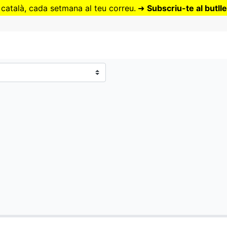
Vés
 català, cada setmana al teu correu.
➜
Subscriu-te al butlle
al
contingut