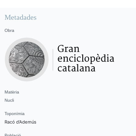
Metadades
Obra
Matèria
Nucli
Toponímia
Racó d’Ademús
Població