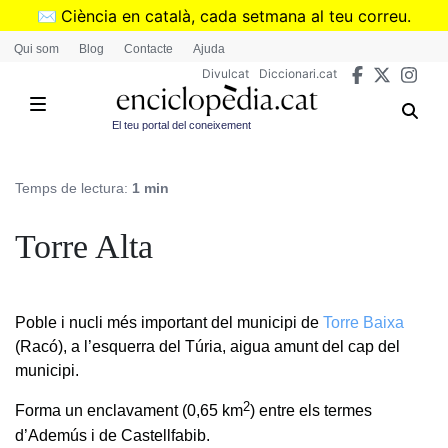
Vés
✉️
Ciència en català, cada setmana al teu correu.
al
➜
Subscriu-te al butlletí de Divulcat
.
Qui som
Blog
Contacte
Ajuda
contingut
Divulcat
Diccionari.cat
El teu portal del coneixement
Temps de lectura:
1 min
Torre Alta
Poble i nucli més important del municipi de
Torre Baixa
(Racó), a l’esquerra del Túria, aigua amunt del cap del
municipi.
2
Forma un enclavament (0,65 km
) entre els termes
d’Ademús i de Castellfabib.