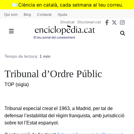
Vés
✉️
Ciència en català, cada setmana al teu correu.
al
➜
Subscriu-te al butlletí de Divulcat
.
Qui som
Blog
Contacte
Ajuda
contingut
Divulcat
Diccionari.cat
El teu portal del coneixement
Temps de lectura:
1 min
Tribunal d’Ordre Públic
TOP (sigla)
Tribunal especial creat el 1963, a Madrid, per tal de
defensar l’estabilitat del règim franquista, amb jurisdicció
sobre tot l’Estat espanyol.