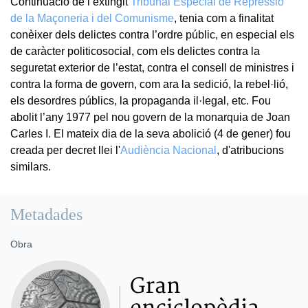
Continuació de l’extingit
Tribunal Especial de Repressió
de la Maçoneria i del Comunisme
, tenia com a finalitat
conèixer dels delictes contra l’ordre públic, en especial els
de caràcter politicosocial, com els delictes contra la
seguretat exterior de l’estat, contra el consell de ministres i
contra la forma de govern, com ara la sedició, la rebel·lió,
els desordres públics, la propaganda il·legal, etc. Fou
abolit l’any 1977 pel nou govern de la monarquia de Joan
Carles I. El mateix dia de la seva abolició (4 de gener) fou
creada per decret llei l'
Audiència Nacional
, d'atribucions
similars.
Metadades
Obra