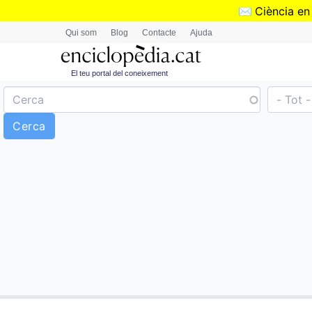
✉️
Ciència en
Qui som
Blog
Contacte
Ajuda
El teu portal del coneixement