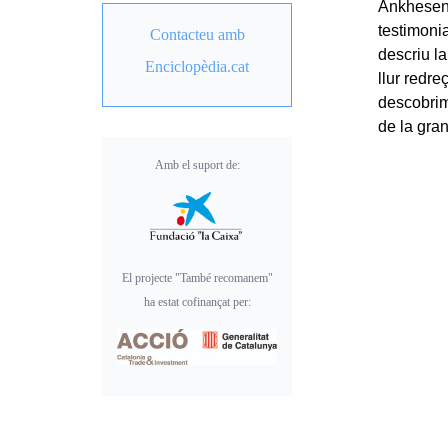
Ankhesena
testimonia
Contacteu amb
descriu la
Enciclopèdia.cat
llur redre
descobrim
de la gran
Amb el suport de:
El projecte "També recomanem"
ha estat cofinançat per: