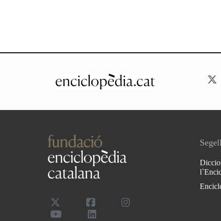
Segell
Diccio
l`Enci
Encicl