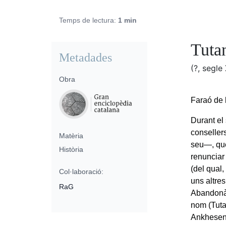
Temps de lectura:
1 min
Tuta
Metadades
(?, segle
Obra
Faraó de 
Durant el
conseller
Matèria
seu—, que
Història
renunciar 
(del qual,
Col·laboració:
uns altres
RaG
Abandonà 
nom (Tuta
Ankhesenp