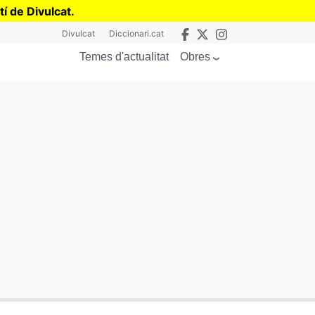
tí de Divulcat
.
Divulcat
Diccionari.cat
Obres
Temes d'actualitat