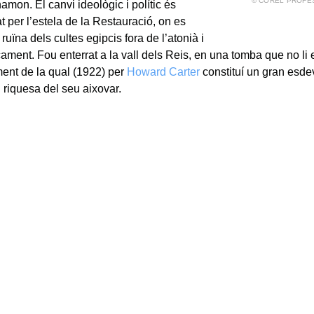
© COREL PROFE
mon. El canvi ideològic i polític és
t per l’estela de la Restauració, on es
 ruïna dels cultes egipcis fora de l’atonià i
çament. Fou enterrat a la vall dels Reis, en una tomba que no li 
ent de la qual (1922) per
Howard Carter
constituí un gran esd
 riquesa del seu aixovar.