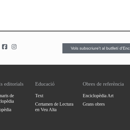
Vols subscriure't al butlletí d'En
s editorials
Educació
Obres de referència
naris de
Text
Enciclopèdia Art
clopèdia
Certamen de Lectura
Grans obres
opèdia
en Veu Alta