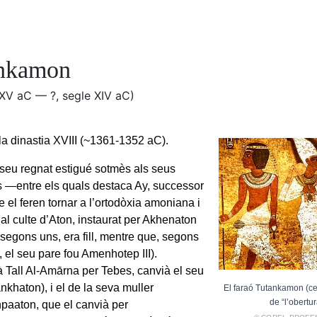
nkamon
 XV aC — ?, segle XIV aC)
la dinastia XVIII (~1361-1352 aC).
 seu regnat estigué sotmès als seus
s —entre els quals destaca Ay, successor
 el feren tornar a l’ortodòxia amoniana i
al culte d’Aton, instaurat per Akhenaton
 segons uns, era fill, mentre que, segons
, el seu pare fou Amenhotep III).
Tall Al-Amārna per Tebes, canvià el seu
nkhaton), i el de la seva muller
El faraó Tutankamon (ce
de “l’obertu
aaton, que el canvià per