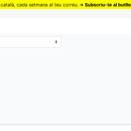
Vés
 català, cada setmana al teu correu.
➜
Subscriu-te al butlle
al
contingut