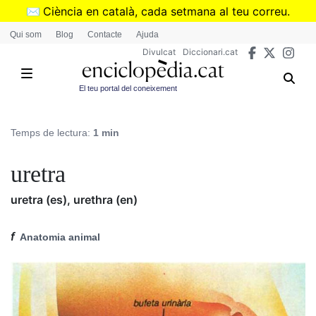
Vés
✉️
Ciència en català, cada setmana al teu correu.
al
➜
Subscriu-te al butlletí de Divulcat
.
Qui som
Blog
Contacte
Ajuda
contingut
Divulcat
Diccionari.cat
El teu portal del coneixement
Temps de lectura:
1 min
uretra
uretra (es), urethra (en)
f
Anatomia animal