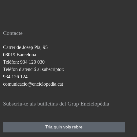
Contacte
Carrer de Josep Pla, 95
08019 Barcelona
Telèfon: 934 120 030
Telèfon d'atenció al subscriptor:
934 126 124
comunicacio@enciclopedia.cat
Subscriu-te als butlletins del Grup Enciclopèdia
Tria quin vols rebre