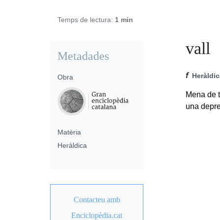
Temps de lectura:
1 min
vall
Metadades
f
Heràldi
Obra
Mena de te
una depre
Matèria
Heràldica
Contacteu amb
Enciclopèdia.cat