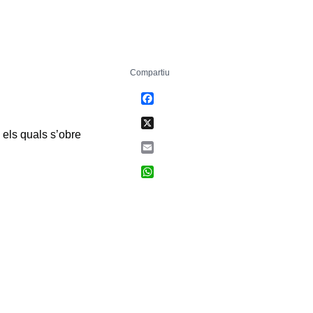
Compartiu
Facebook
X
 els quals s’obre
Email
WhatsApp