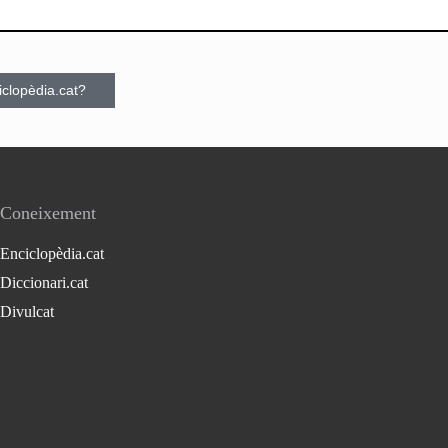
ciclopèdia.cat?
Coneixement
Enciclopèdia.cat
Diccionari.cat
Divulcat