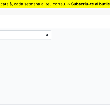
Vés
 català, cada setmana al teu correu.
➜
Subscriu-te al butlle
al
contingut