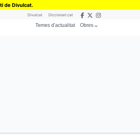
tí de Divulcat
.
Divulcat
Diccionari.cat
Obres
Temes d'actualitat