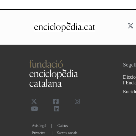
Segell
Diccio
l`Enci
Encicl
Avís legal
Galetes
Privacitat
|
Xarxes socials