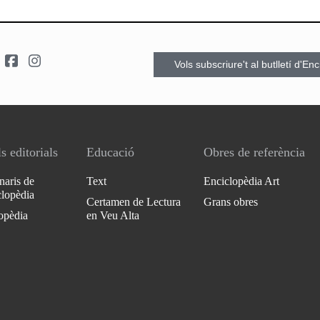
Vols subscriure't al butlletí d'En
s editorials
Educació
Obres de referència
naris de
Text
Enciclopèdia Art
clopèdia
Certamen de Lectura
Grans obres
opèdia
en Veu Alta