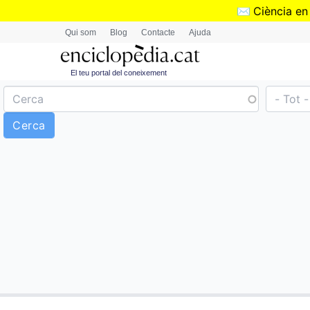
✉️
Ciència en
Qui som
Blog
Contacte
Ajuda
El teu portal del coneixement