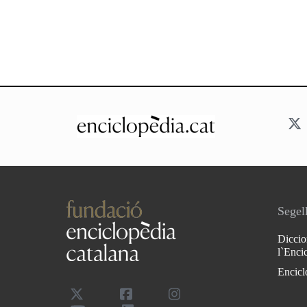
Segell
Diccio
l`Enci
Encicl