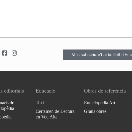
Vols subscriure't al butlletí d'En
s editorials
Educació
Obres de referència
naris de
Text
Enciclopèdia Art
clopèdia
Certamen de Lectura
Grans obres
opèdia
en Veu Alta