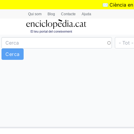
✉️
Ciència en
Qui som
Blog
Contacte
Ajuda
El teu portal del coneixement