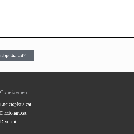
ciclopèdia.cat?
Coneixement
Enciclopèdia.cat
Diccionari.cat
Divulcat