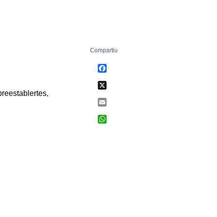
Compartiu
Facebook
X
reestablertes,
Email
WhatsApp