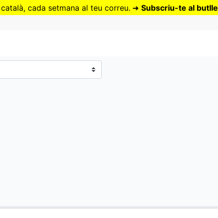
Vés
 català, cada setmana al teu correu.
➜
Subscriu-te al butlle
al
contingut