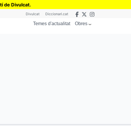
tí de Divulcat
.
Divulcat
Diccionari.cat
Obres
Temes d'actualitat