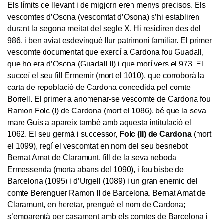
Els límits de llevant i de migjorn eren menys precisos. Els
vescomtes d’Osona (vescomtat d’Osona) s’hi establiren
durant la segona meitat del segle X. Hi residiren des del
986, i ben aviat esdevingué llur patrimoni familiar. El primer
vescomte documentat que exercí a Cardona fou Guadall,
que ho era d’Osona (Guadall II) i que morí vers el 973. El
succeí el seu fill Ermemir (mort el 1010), que corroborà la
carta de repoblació de Cardona concedida pel comte
Borrell. El primer a anomenar-se vescomte de Cardona fou
Ramon Folc (I) de Cardona (mort el 1086), bé que la seva
mare Guisla apareix també amb aquesta intitulació el
1062. El seu germà i successor,
Folc (II) de Cardona
(mort
el 1099), regí el vescomtat en nom del seu besnebot
Bernat Amat de Claramunt, fill de la seva neboda
Ermessenda (morta abans del 1090), i fou bisbe de
Barcelona (1095) i d’Urgell (1089) i un gran enemic del
comte Berenguer Ramon II de Barcelona. Bernat Amat de
Claramunt, en heretar, prengué el nom de Cardona;
s’emparentà per casament amb els comtes de Barcelona i