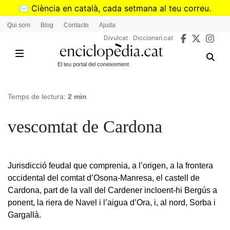
Vés
✉️
Ciència en català, cada setmana al teu correu.
al
➜
Subscriu-te al butlletí de Divulcat
.
Qui som
Blog
Contacte
Ajuda
contingut
Divulcat
Diccionari.cat
El teu portal del coneixement
Temps de lectura:
2 min
vescomtat de Cardona
Jurisdicció feudal que comprenia, a l’origen, a la frontera
occidental del comtat d’Osona-Manresa, el castell de
Cardona, part de la vall del Cardener incloent-hi Bergús a
ponent, la riera de Navel i l’aigua d’Ora, i, al nord, Sorba i
Gargallà.