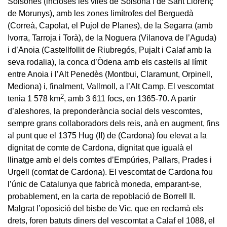
Solsonès (incloses les viles de Solsona i de Sant Llorenç
de Morunys), amb les zones limítrofes del Berguedà
(Correà, Capolat, el Pujol de Planes), de la Segarra (amb
Ivorra, Tarroja i Torà), de la Noguera (Vilanova de l’Aguda)
i d’Anoia (Castellfollit de Riubregós, Pujalt i Calaf amb la
seva rodalia), la conca d’Òdena amb els castells al límit
entre Anoia i l’Alt Penedès (Montbui, Claramunt, Orpinell,
Mediona) i, finalment, Vallmoll, a l’Alt Camp. El vescomtat
2
tenia 1 578 km
, amb 3 611 focs, en 1365-70. A partir
d’aleshores, la preponderància social dels vescomtes,
sempre grans collaboradors dels reis, anà en augment, fins
al punt que el 1375 Hug (II) de (Cardona) fou elevat a la
dignitat de comte de Cardona, dignitat que igualà el
llinatge amb el dels comtes d’Empúries, Pallars, Prades i
Urgell (comtat de Cardona). El vescomtat de Cardona fou
l’únic de Catalunya que fabricà moneda, emparant-se,
probablement, en la carta de repoblació de Borrell II.
Malgrat l’oposició del bisbe de Vic, que en reclamà els
drets, foren batuts diners del vescomtat a Calaf el 1088, el