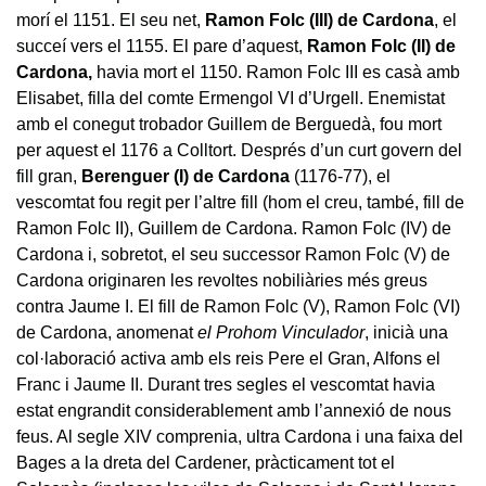
morí el 1151. El seu net,
Ramon Folc (III) de Cardona
, el
succeí vers el 1155. El pare d’aquest,
Ramon Folc (II) de
Cardona,
havia mort el 1150. Ramon Folc III es casà amb
Elisabet, filla del comte Ermengol VI d’Urgell. Enemistat
amb el conegut trobador Guillem de Berguedà, fou mort
per aquest el 1176 a Colltort. Després d’un curt govern del
fill gran,
Berenguer (I) de Cardona
(1176-77), el
vescomtat fou regit per l’altre fill (hom el creu, també, fill de
Ramon Folc II), Guillem de Cardona. Ramon Folc (IV) de
Cardona i, sobretot, el seu successor Ramon Folc (V) de
Cardona originaren les revoltes nobiliàries més greus
contra Jaume I. El fill de Ramon Folc (V), Ramon Folc (VI)
de Cardona, anomenat
el Prohom Vinculador
, inicià una
col·laboració activa amb els reis Pere el Gran, Alfons el
Franc i Jaume II. Durant tres segles el vescomtat havia
estat engrandit considerablement amb l’annexió de nous
feus. Al segle XIV comprenia, ultra Cardona i una faixa del
Bages a la dreta del Cardener, pràcticament tot el