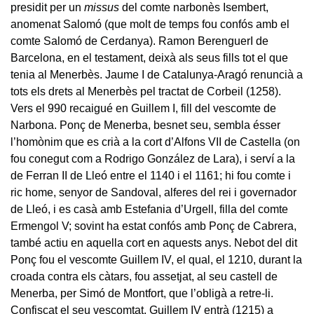
presidit per un
missus
del comte narbonès Isembert,
anomenat Salomó (que molt de temps fou confós amb el
comte Salomó de Cerdanya). Ramon BerenguerI de
Barcelona, en el testament, deixà als seus fills tot el que
tenia al Menerbès. Jaume I de Catalunya-Aragó renuncià a
tots els drets al Menerbès pel tractat de Corbeil (1258).
Vers el 990 recaigué en Guillem I, fill del vescomte de
Narbona. Ponç de Menerba, besnet seu, sembla ésser
l’homònim que es crià a la cort d’Alfons VII de Castella (on
fou conegut com a Rodrigo González de Lara), i serví a la
de Ferran II de Lleó entre el 1140 i el 1161; hi fou comte i
ric home, senyor de Sandoval, alferes del rei i governador
de Lleó, i es casà amb Estefania d’Urgell, filla del comte
Ermengol V; sovint ha estat confós amb Ponç de Cabrera,
també actiu en aquella cort en aquests anys. Nebot del dit
Ponç fou el vescomte Guillem IV, el qual, el 1210, durant la
croada contra els càtars, fou assetjat, al seu castell de
Menerba, per Simó de Montfort, que l’obligà a retre-li.
Confiscat el seu vescomtat, Guillem IV entrà (1215) a