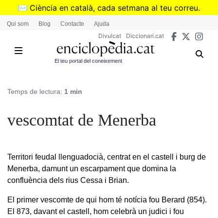
Vés
✉️
Ciència en català, cada setmana al teu correu.
al
➜
Subscriu-te al butlletí de Divulcat
.
Qui som
Blog
Contacte
Ajuda
contingut
Divulcat
Diccionari.cat
El teu portal del coneixement
Temps de lectura:
1 min
vescomtat de Menerba
Territori feudal llenguadocià, centrat en el castell i burg de
Menerba, damunt un escarpament que domina la
confluència dels rius Cessa i Brian.
El primer vescomte de qui hom té notícia fou Berard (854).
El 873, davant el castell, hom celebrà un judici i fou