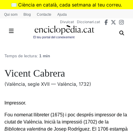
Vés
✉️
Ciència en català, cada setmana al teu correu.
al
➜
Subscriu-te al butlletí de Divulcat
.
Qui som
Blog
Contacte
Ajuda
contingut
Divulcat
Diccionari.cat
El teu portal del coneixement
Temps de lectura:
1 min
Vicent Cabrera
(València, segle XVII — València, 1732)
Impressor.
Fou nomenat llibreter (1675) i poc després impressor de la
ciutat de València. Inicià la impressió (1702) de la
Biblioteca valentina
de Josep Rodríguez. El 1706 estampà