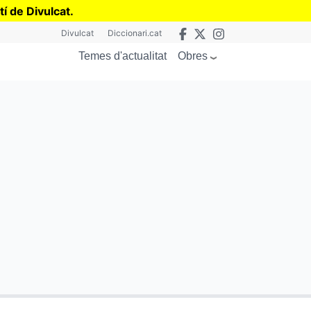
tí de Divulcat
.
Divulcat
Diccionari.cat
Obres
Temes d'actualitat