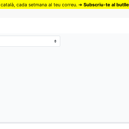
Vés
 català, cada setmana al teu correu.
➜
Subscriu-te al butlle
al
contingut