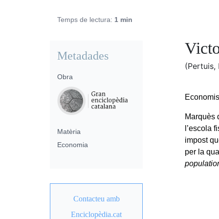
Temps de lectura:
1 min
Victo
Metadades
(Pertuis,
Obra
Economist
Marquès d
l’escola f
Matèria
impost que
Economia
per la qu
populatio
Contacteu amb
Enciclopèdia.cat