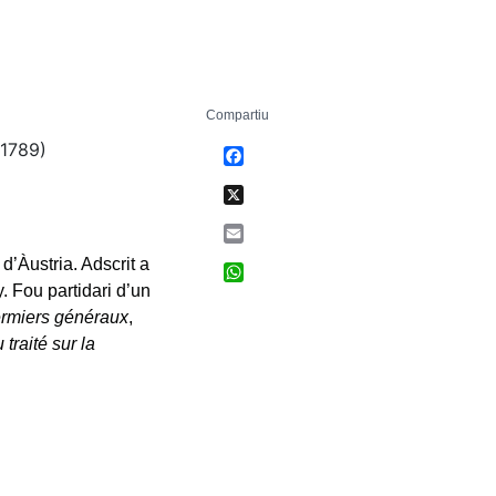
Compartiu
 1789)
Facebook
X
Email
d’Àustria. Adscrit a
WhatsApp
y. Fou partidari d’un
ermiers généraux
,
traité sur la