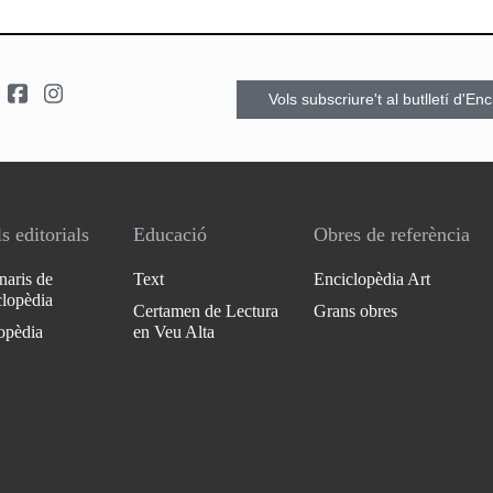
Vols subscriure't al butlletí d'En
s editorials
Educació
Obres de referència
naris de
Text
Enciclopèdia Art
clopèdia
Certamen de Lectura
Grans obres
opèdia
en Veu Alta