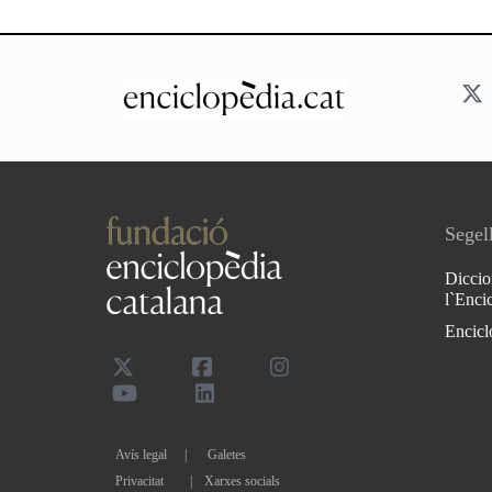
Segell
Diccio
l`Enci
Encicl
Avís legal
Galetes
Privacitat
|
Xarxes socials