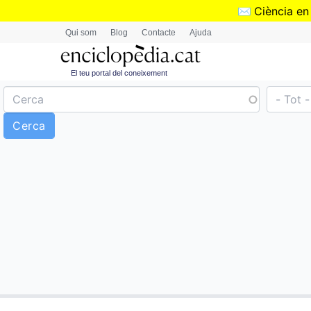
✉️
Ciència en
Qui som
Blog
Contacte
Ajuda
El teu portal del coneixement