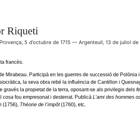
r Riqueti
 Provença, 5 d’octubre de 1715 — Argenteuil, 13 de juliol de
a francès.
e Mirabeau. Participà en les guerres de successió de Polònia i 
isiocràtica, la seva obra rebé la influència de Cantillon i Quesna
 gravés la propietat de la terra, oposant-se als privilegis dels
f
al cosa fou empresonat i desterrat. Publicà
L’ami des hommes ou 
n
(1756),
Théorie de l’impôt
(1760), etc.