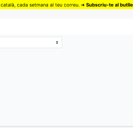
Vés
 català, cada setmana al teu correu.
➜
Subscriu-te al butlle
al
contingut