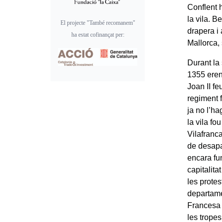
Conflent 
la vila. 
El projecte "També recomanem"
drapera i
ha estat cofinançat per:
Mallorca, 
Durant la
1355 eren
Joan II fe
regiment f
ja no l’h
la vila fo
Vilafranca
de desapar
encara fun
capitalit
les prote
departame
Francesa 
les trope