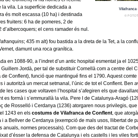
e la vila. La superfície dedicada a
Vilafranca
ura és molt escassa (10 ha) i destinada
© FOTO
res fruiters: 6 ha de pomeres, 2 de
 2 d’albercoquers; el cens ramader és nul.
ilafranquins
; 435 m alt) fou bastida a la dreta de la Tet, a la conf
Vernet, damunt una roca granítica.
da en 1088-90, a l’indret d’un antic hospital esmentat ja el 102
Guillem Jordà, per tal de substituir Cornellà com a centre del C
a de Conflent), funció que mantingué fins el 1790. Aquest comte
 i autoritzà un mercat setmanal, l’únic de tot el Conflent. Ben a
 de les cases que voltaven l’hospital s’afegiren els que davalla
t es formà i s’emmurallà la vila. Pere I de Catalunya-Aragó (120
 de Rosselló i Cerdanya (1236) atorgaren nous privilegis, que 
el 1243 en els
costums de Vilafranca de Conflent
, que atorgà
 i a Bellver de Cerdanya (exempció de mals usos, llibertat de pa
ires anuals, normes processals). Com que des del tractat de Corb
xat d’ésser la defensa de Catalunya i els castells i les viles fort