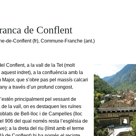
franca de Conflent
che-de-Conflent (fr), Commune-Franche (ant.)
el Conflent, a la vall de la Tet (molt
 aquest indret), a la confluència amb la
iu Major, que s’obre pas pel massís calcari
ny a través d’un profund congost.
s’estén principalment pel vessant de
 de la vall, on es destaquen les ruïnes
blats de Bell-lloc i de Campelles (lloc
el 906 del qual només resta l’església de
e); a la dreta del riu (límit amb el terme
là de Conflent) hi ha només el recinte