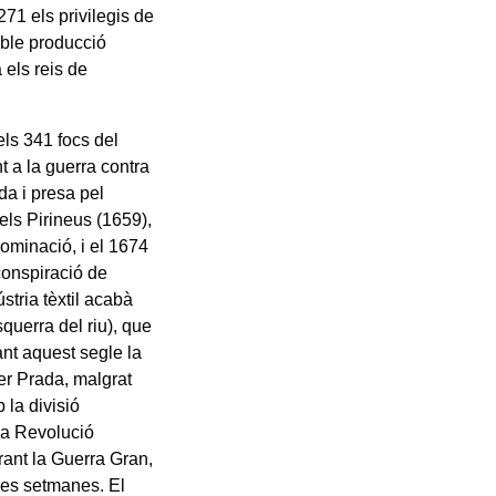
71 els privilegis de
able producció
 els reis de
els 341 focs del
 a la guerra contra
da i presa pel
dels Pirineus (1659),
ominació, i el 1674
(conspiració de
stria tèxtil acabà
squerra del riu), que
ant aquest segle la
er Prada, malgrat
 la divisió
la Revolució
rant la Guerra Gran,
nes setmanes. El