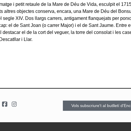
 imatge i petit retaule de la Mare de Déu de Vida, esculpit el 17
ts altres objectes conserva, encara, una Mare de Déu del Bonsu
 segle XIV. Dos llargs carrers, antigament flanquejats per porxo
cap: el de Sant Joan (o carrer Major) i el de Sant Jaume. Entre
al destacar el de la cort del veguer, la torre del consolat i les ca
escatllar i Llar.
Vols subscriure't al butlletí d'En