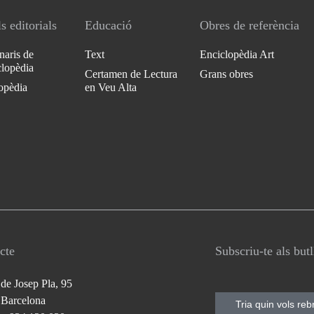
s editorials
Educació
Obres de referència
naris de
Text
Enciclopèdia Art
clopèdia
Certamen de Lectura
Grans obres
opèdia
en Veu Alta
cte
Subscriu-te als but
 de Josep Pla, 95
 Barcelona
Tria quin vols reb