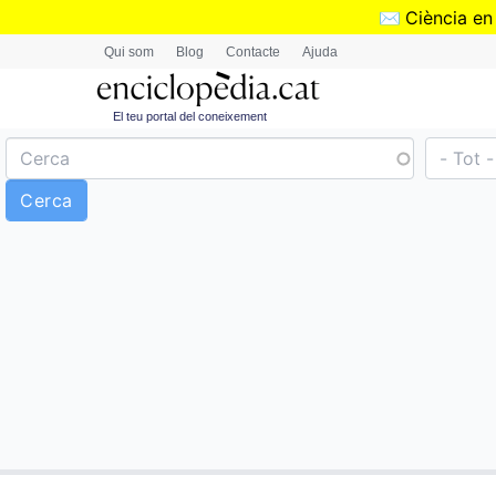
✉️
Ciència en
Qui som
Blog
Contacte
Ajuda
El teu portal del coneixement