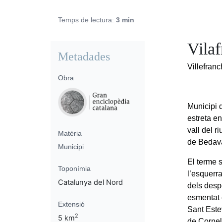
Temps de lectura:
3 min
Vila
Metadades
Villefran
Obra
Municipi d
estreta en
vall del r
Matèria
de Bedava
Municipi
El terme 
Toponímia
l’esquerra
Catalunya del Nord
dels despo
esmentat 
Extensió
Sant Estev
2
5 km
de Cornel