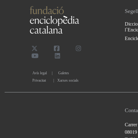
Segell
Diccio
l`Enci
Encicl
Avís legal
Galetes
Privacitat
|
Xarxes socials
Conta
Carrer
08019