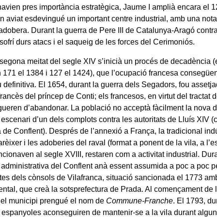
havien pres importància estratègica, Jaume I amplià encara el 12
Ben aviat esdevingué un important centre industrial, amb una not
 adobera. Durant la guerra de Pere III de Catalunya-Aragó contra
sofrí durs atacs i el saqueig de les forces del Cerimoniós.
 segona meitat del segle XIV s’inicià un procés de decadència (
 171 el 1384 i 127 el 1424), que l’ocupació francesa consegüent
u definitiva. El 1654, durant la guerra dels Segadors, fou assetja
rancès del príncep de Conti; els francesos, en virtut del tractat 
agueren d’abandonar. La població no acceptà fàcilment la nova d
u escenari d’un dels complots contra les autoritats de Lluís XIV 
 de Conflent). Després de l’annexió a França, la tradicional indú
èixer i les adoberies del raval (format a ponent de la vila, a l’e
cionaven al segle XVIII, restaren com a activitat industrial. Dur
at administrativa del Conflent anà essent assumida a poc a poc p
stes dels cònsols de Vilafranca, situació sancionada el 1773 amb
ntal, que creà la sotsprefectura de Prada. Al començament de 
el municipi prengué el nom de
Commune-Franche
. El 1793, du
s espanyoles aconseguiren de mantenir-se a la vila durant algu