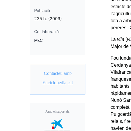
estricte d
Població
l’agricult
235 h. (2009)
tota a arb
pereres i
Col·laboració:
La
vila
(
v
MxC
Major de 
Fou funda
Cerdanya 
Vilafranc
Contacteu amb
franqueses
Enciclopèdia.cat
habitants
ràpidamen
Nunó Sanç
completà 
Amb el suport de:
Puigcerdà
reials, f
havien dei