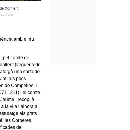
 de Conflent
TECA.CAT
luència amb el riu
5, pel comte de
onflent (vegueria de
 atorgà una carta de
viat, als pocs
ren de Campelles, i
7 i 1211) i el comte
Jaume I recopilà i
 a la vila i alhora a
sturatge als prats
eil les Corberes
ificades del