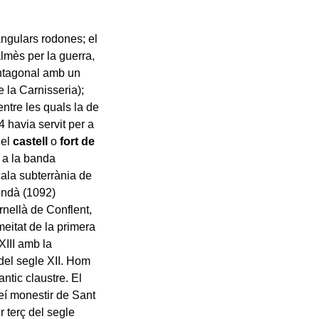
angulars rodones; el
lmès per la guerra,
entagonal amb un
e la Carnisseria);
entre les quals la de
 havia servit per a
 el
castell
o
fort de
, a la banda
cala subterrània de
fundà (1092)
rnellà de Conflent,
meitat de la primera
XIII amb la
del segle XII. Hom
ntic claustre. El
veí monestir de Sant
r terç del segle