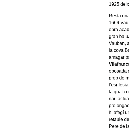
1925 deixà
Resta una
1669 Vaub
obra acab
gran balua
Vauban, a 
la cova B
amagar pat
Vilafranc
oposada de
prop de m
l’esglési
la qual co
nau actual
prolongac
hi afegí 
retaule de
Pere de l