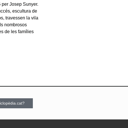
15 per Josep Sunyer.
ccés, escultura de
s, travessen la vila
 els nombrosos
ses de les famílies
ciclopèdia.cat?