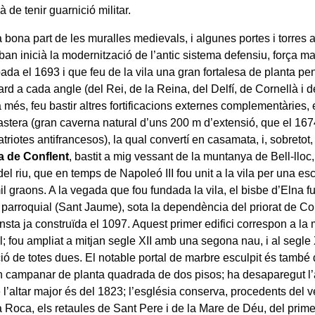
 de tenir guarnició militar.
 bona part de les muralles medievals, i algunes portes i torres 
an inicià la modernització de l’antic sistema defensiu, força ma
ada el 1693 i que feu de la vila una gran fortalesa de planta p
rd a cada angle (del Rei, de la Reina, del Delfí, de Cornellà i d
més, feu bastir altres fortificacions externes complementàries, 
astera (gran caverna natural d’uns 200 m d’extensió, que el 1674
riotes antifrancesos), la qual convertí en casamata, i, sobretot,
a de Conflent
, bastit a mig vessant de la muntanya de Bell-lloc
l riu, que en temps de Napoleó III fou unit a la vila per una es
il graons. A la vegada que fou fundada la vila, el bisbe d’Elna 
a parroquial (Sant Jaume), sota la dependència del priorat de Co
nsta ja construïda el 1097. Aquest primer edifici correspon a la 
; fou ampliat a mitjan segle XII amb una segona nau, i al segle 
ió de totes dues. El notable portal de marbre esculpit és també 
un campanar de planta quadrada de dos pisos; ha desaparegut l’a
 l’altar major és del 1823; l’església conserva, procedents del 
a Roca, els retaules de Sant Pere i de la Mare de Déu, del prime