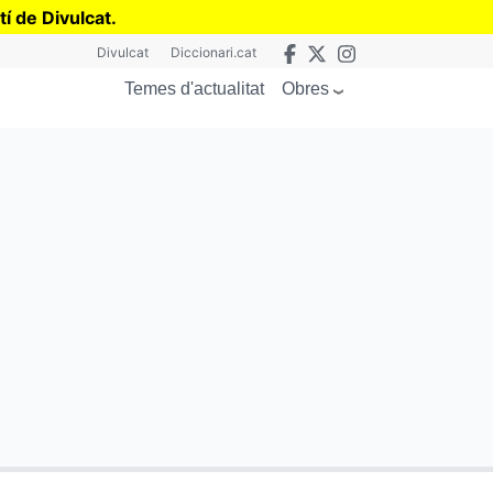
tí de Divulcat
.
Divulcat
Diccionari.cat
Obres
Temes d'actualitat