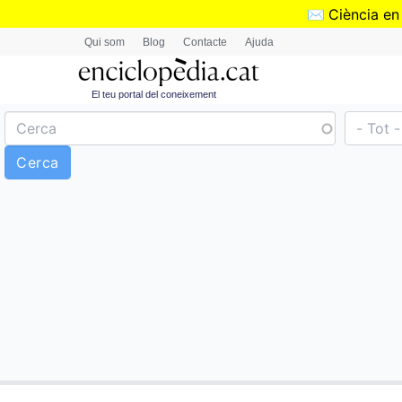
✉️
Ciència en
Qui som
Blog
Contacte
Ajuda
El teu portal del coneixement