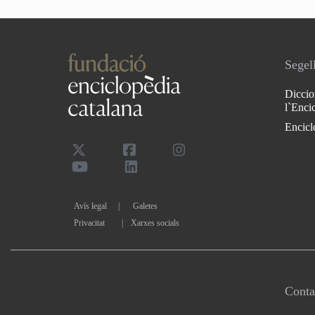
Segell
Diccio
l`Enci
Encicl
Avís legal
Galetes
Privacitat
|
Xarxes socials
Conta