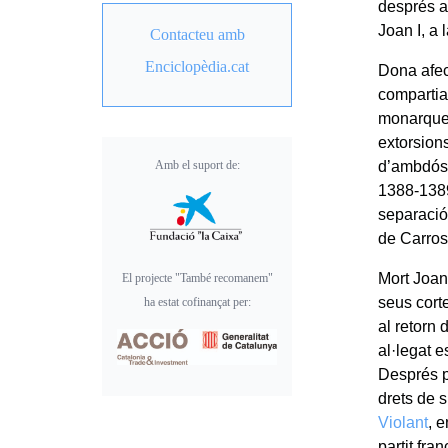
després am
Joan I, a 
Contacteu amb
Enciclopèdia.cat
Dona afec
compartia
monarques
extorsion
Amb el suport de:
d’ambdós,
1388-1389,
separació
de Carros
Mort Joan
El projecte "També recomanem"
seus corte
ha estat cofinançat per:
al retorn 
al·legat 
Després p
drets de 
Violant
, 
partit fra