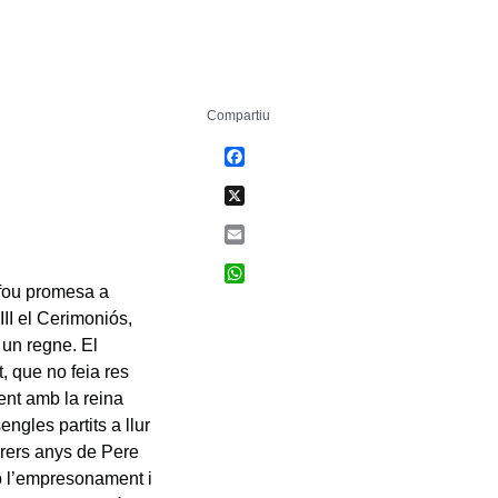
Compartiu
Facebook
X
Email
WhatsApp
 fou promesa a
III el Cerimoniós,
 un regne. El
, que no feia res
ent amb la reina
ngles partits a llur
rrers anys de Pere
b l’empresonament i