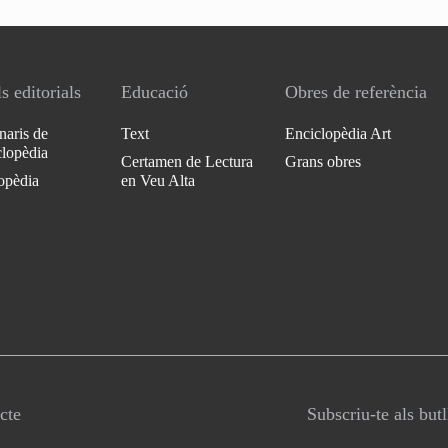
s editorials
Educació
Obres de referència
naris de
Text
Enciclopèdia Art
clopèdia
Certamen de Lectura
Grans obres
opèdia
en Veu Alta
cte
Subscriu-te als but