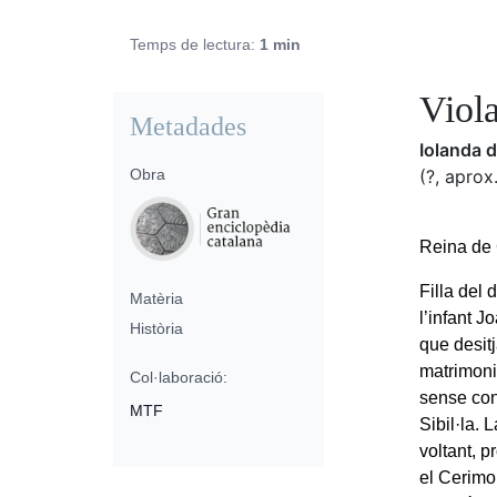
Temps de lectura:
1 min
Viol
Metadades
Iolanda 
Obra
(?, aprox
Reina de 
Filla del
Matèria
l’infant J
Història
que desitj
matrimoni
Col·laboració:
sense con
MTF
Sibil·la. 
voltant, 
el Cerimo