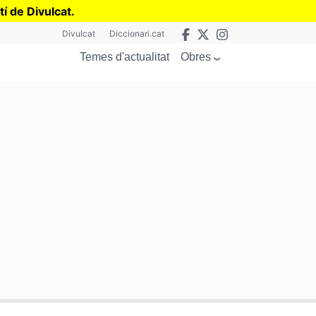
tí de Divulcat
.
Divulcat
Diccionari.cat
Obres
Temes d'actualitat