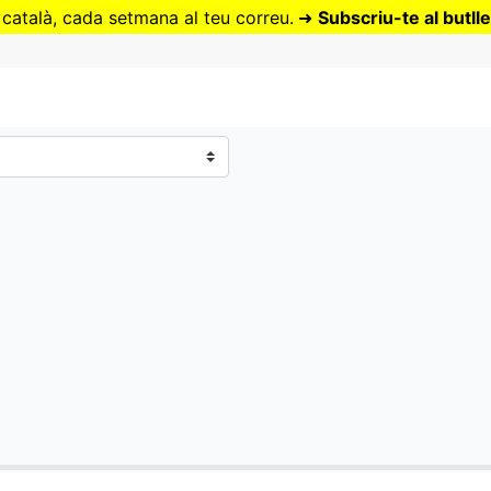
Vés
 català, cada setmana al teu correu.
➜
Subscriu-te al butlle
al
contingut