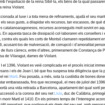
b l’espoliació de la reina Sibil·la, els béns de la qual passare
la reina Violant.
cionada al luxe i a tota mena de refinaments, ajudà el seu marit
 els seus gusts, a dilapidar els recursos, tan escassos, de què 
 catalanoaragonesos, recursos aconseguits molt sovint en aq
s. En aquesta tasca de dissipació col·laboraren els consellers i 
 contra els quals les corts de Montsó clamaren repetidament e
 acusant-los de malversació, de corrupció i d’amoralitat persona
 de llurs càrrecs, entre d’altres, primerament de Constança de P
sa de Vilaragut, dames de Violant.
 I el 1396, Violant es veié complicada en el procés iniciat imme
sans i els de Joan I, bé que fou suspesa tota diligència que la 
del rei
Martí
. Fou posada, a més, sota la custòdia de bones done
estar embarassada, fins que reconegué, el mes de juliol del 1396
ortà una vida retirada a Barcelona, apartament del qual sortí per
successió a la corona del seu net
Lluís
, duc de Calàbria, primogèn
en morir Martí el 1410. En els primers temps de l’Interregne aco
ncòfil important, que sostingué els drets del seu net, amb person