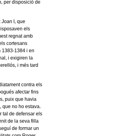
n, per disposició de
 Joan I, que
disposaven els
uest regnat amb
els cortesans
n 1383-1384 i en
l, i exigiren la
erellós, i més tard
diatament contra els
pogués afectar fins
s, puix que havia
, que no ho estava.
 tal de defensar els
it de la seva filla
nseguí de formar un
alitats com Roger