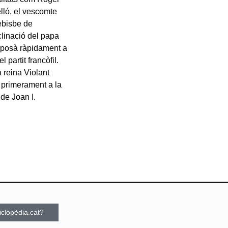
lló, el vescomte
uebisbe de
clinació del papa
’imposà ràpidament a
 partit francòfil.
 reina Violant
a primerament a la
 de Joan I.
ciclopèdia.cat?