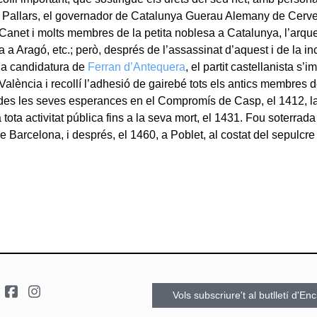
 Pallars, el governador de Catalunya Guerau Alemany de Cerve
de Canet i molts membres de la petita noblesa a Catalunya, l’arq
a Aragó, etc.; però, després de l’assassinat d’aquest i de la in
la candidatura de
Ferran d’Antequera
, el partit castellanista s
València i recollí l’adhesió de gairebé tots els antics membres del
es les seves esperances en el Compromís de Casp, el 1412, la
ota activitat pública fins a la seva mort, el 1431. Fou soterrad
e Barcelona, i després, el 1460, a Poblet, al costat del sepulcre
Vols subscriure't al butlletí d'En