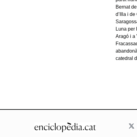
Bernat de
d’Illa i 
Saragossa 
Luna per 
Aragó i a 
Fracassad
abandonà t
catedral d