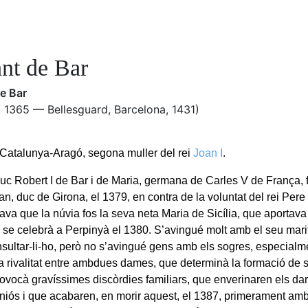
ant de Bar
de Bar
. 1365 — Bellesguard, Barcelona, 1431)
Catalunya-Aragó, segona muller del rei
Joan I
.
 duc Robert I de Bar i de Maria, germana de Carles V de França,
oan, duc de Girona, el 1379, en contra de la voluntat del rei Pere 
ava que la núvia fos la seva neta Maria de Sicília, que aportava
 se celebrà a Perpinyà el 1380. S’avingué molt amb el seu marit
sultar-li-ho, però no s’avingué gens amb els sogres, especialm
La rivalitat entre ambdues dames, que determinà la formació de se
provocà gravíssimes discòrdies familiars, que enverinaren els da
niós i que acabaren, en morir aquest, el 1387, primerament am