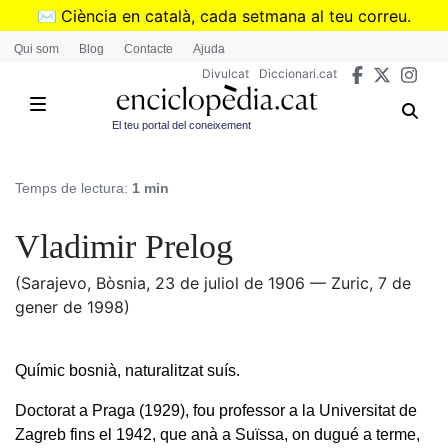
Vés
✉️
Ciència en català, cada setmana al teu correu.
al
➜
Subscriu-te al butlletí de Divulcat
.
Qui som
Blog
Contacte
Ajuda
contingut
Divulcat
Diccionari.cat
El teu portal del coneixement
Temps de lectura:
1 min
Vladimir Prelog
(Sarajevo, Bòsnia, 23 de juliol de 1906 — Zuric, 7 de
gener de 1998)
Químic bosnià, naturalitzat suís.
Doctorat a Praga (1929), fou professor a la Universitat de
Zagreb fins el 1942, que anà a Suïssa, on dugué a terme,