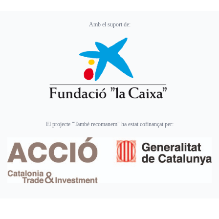
Amb el suport de:
El projecte "També recomanem" ha estat cofinançat per: