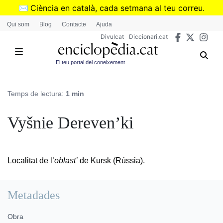
Vés
✉️
Ciència en català, cada setmana al teu correu.
al
➜
Subscriu-te al butlletí de Divulcat
.
Qui som
Blog
Contacte
Ajuda
contingut
Divulcat
Diccionari.cat
El teu portal del coneixement
Temps de lectura:
1 min
Vyšnie Dereven’ki
Localitat de l’
oblast’
de Kursk (Rússia).
Metadades
Obra