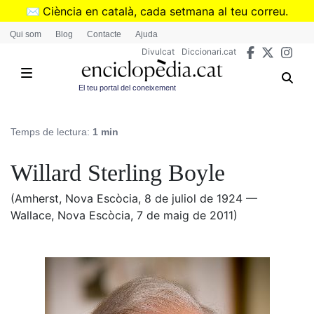
Vés
✉️
Ciència en català, cada setmana al teu correu.
al
➜
Subscriu-te al butlletí de Divulcat
.
Qui som
Blog
Contacte
Ajuda
contingut
Divulcat
Diccionari.cat
El teu portal del coneixement
Temps de lectura:
1 min
Willard Sterling Boyle
(Amherst, Nova Escòcia, 8 de juliol de 1924 —
Wallace, Nova Escòcia, 7 de maig de 2011)