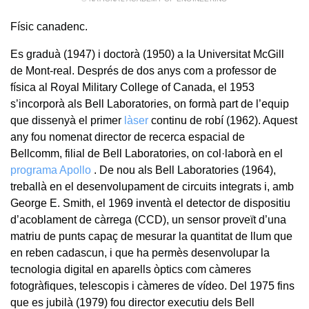
Físic canadenc.
Es graduà (1947) i doctorà (1950) a la Universitat McGill
de Mont-real. Després de dos anys com a professor de
física al Royal Military College of Canada, el 1953
s’incorporà als Bell Laboratories, on formà part de l’equip
que dissenyà el primer
làser
continu de robí (1962). Aquest
any fou nomenat director de recerca espacial de
Bellcomm, filial de Bell Laboratories, on col·laborà en el
programa Apollo
. De nou als Bell Laboratories (1964),
treballà en el desenvolupament de circuits integrats i, amb
George E. Smith, el 1969 inventà el detector de dispositiu
d’acoblament de càrrega (CCD), un sensor proveït d’una
matriu de punts capaç de mesurar la quantitat de llum que
en reben cadascun, i que ha permès desenvolupar la
tecnologia digital en aparells òptics com càmeres
fotogràfiques, telescopis i càmeres de vídeo. Del 1975 fins
que es jubilà (1979) fou director executiu dels Bell