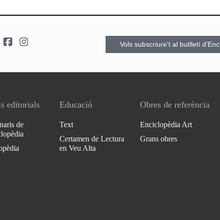
Vols subscriure't al butlletí d'En
s editorials
Educació
Obres de referència
naris de
Text
Enciclopèdia Art
clopèdia
Certamen de Lectura
Grans obres
opèdia
en Veu Alta