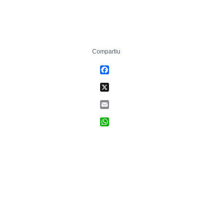
Compartiu
Facebook
X
Email
WhatsApp