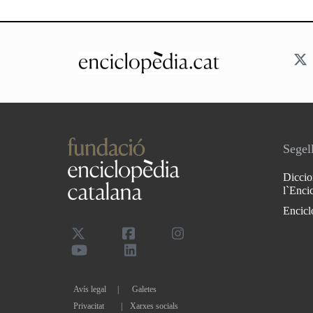
Segell
Diccio
l`Enci
Encicl
Avís legal
Galetes
Privacitat
|
Xarxes socials