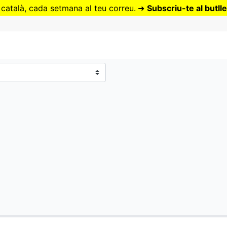
Vés
 català, cada setmana al teu correu.
➜
Subscriu-te al butlle
al
contingut