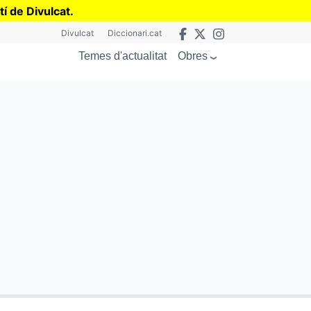
tí de Divulcat
.
Divulcat
Diccionari.cat
Obres
Temes d'actualitat