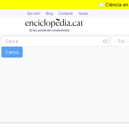
✉️
Ciència en
Qui som
Blog
Contacte
Ajuda
El teu portal del coneixement