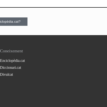
ciclopèdia.cat?
Coneixement
Enciclopèdia.cat
Diccionari.cat
Divulcat