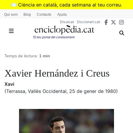
Vés
✉️
Ciència en català, cada setmana al teu correu.
al
➜
Subscriu-te al butlletí de Divulcat
.
Qui som
Blog
Contacte
Ajuda
contingut
Divulcat
Diccionari.cat
El teu portal del coneixement
Temps de lectura:
1 min
Xavier Hernández i Creus
Xavi
(Terrassa, Vallès Occidental, 25 de gener de 1980)