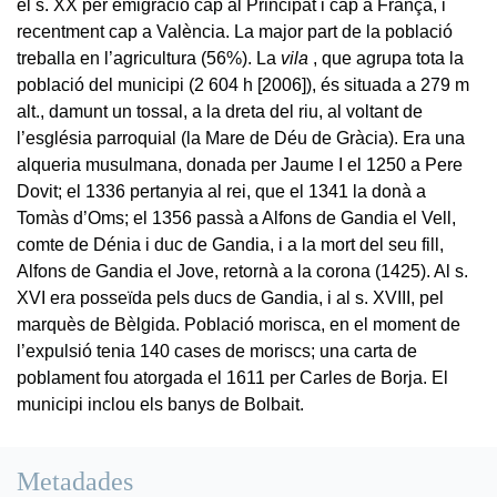
el s. XX per emigració cap al Principat i cap a França, i
recentment cap a València. La major part de la població
treballa en l’agricultura (56%). La
vila
, que agrupa tota la
població del municipi (2 604 h [2006]), és situada a 279 m
alt., damunt un tossal, a la dreta del riu, al voltant de
l’església parroquial (la Mare de Déu de Gràcia). Era una
alqueria musulmana, donada per Jaume I el 1250 a Pere
Dovit; el 1336 pertanyia al rei, que el 1341 la donà a
Tomàs d’Oms; el 1356 passà a Alfons de Gandia el Vell,
comte de Dénia i duc de Gandia, i a la mort del seu fill,
Alfons de Gandia el Jove, retornà a la corona (1425). Al s.
XVI era posseïda pels ducs de Gandia, i al s. XVIII, pel
marquès de Bèlgida. Població morisca, en el moment de
l’expulsió tenia 140 cases de moriscs; una carta de
poblament fou atorgada el 1611 per Carles de Borja. El
municipi inclou els banys de Bolbait.
Metadades