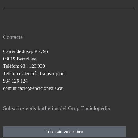
Contacte
Carrer de Josep Pla, 95
08019 Barcelona
Telèfon: 934 120 030
Telèfon d'atenció al subscriptor:
934 126 124
comunicacio@enciclopedia.cat
Subscriu-te als butlletins del Grup Enciclopèdia
Tria quin vols rebre