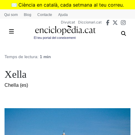
Vés
✉️
Ciència en català, cada setmana al teu correu.
al
➜
Subscriu-te al butlletí de Divulcat
.
Qui som
Blog
Contacte
Ajuda
contingut
Divulcat
Diccionari.cat
El teu portal del coneixement
Temps de lectura:
1 min
Xella
Chella (es)