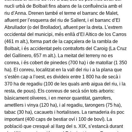
nucli urbà de Bolbait fins abans de la confluència amb el
riu d’Anna. Drenen també el terme el barranc de Malet,
afluent per l’esquerra del riu de Sallent, i el barranc d’El
Abrullador (o del Brollador), afluent per la dreta. L’extrem
occidental del municipi, més enllà d’El Altico de los Carros
(461 m alt.), forma part de la capçalera de la rambla de
Bolbait, i és accidentat pels contraforts del Caroig (La Cruz
del Gallinero, 657 m alt.). La meitat del terreny no es
conrea, i és cobert de pinedes (700 ha) i de matollar (1 350
ha). El conreu, localitzat en la vall del riu i a la plana que
s’estén cap a l’oest, es divideix entre 1 800 ha de secà i
370 ha de regadiu (100 de les quals amb aigua del riu, i la
resta, de pous). Els conreus de secà són tots arboris:
bàsicament oliveres, i en menor quantitat, garrofers,
ametllers i vinya (120 ha), i al regadiu, tarongers (75 ha),
tabac (30 ha), cacauets i hortalisses. La ramaderia és poc
important (400 caps de bestiar oví i 100 de boví). La
població que cresqué al llarg del s. XIX, s’estancà durant