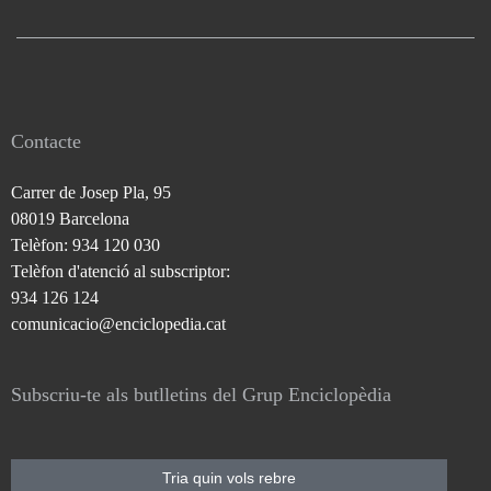
Contacte
Carrer de Josep Pla, 95
08019 Barcelona
Telèfon: 934 120 030
Telèfon d'atenció al subscriptor:
934 126 124
comunicacio@enciclopedia.cat
Subscriu-te als butlletins del Grup Enciclopèdia
Tria quin vols rebre