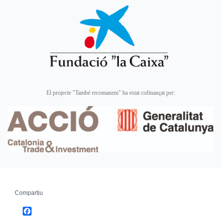
El projecte "També recomanem" ha estat cofinançat per:
Compartiu
Facebook