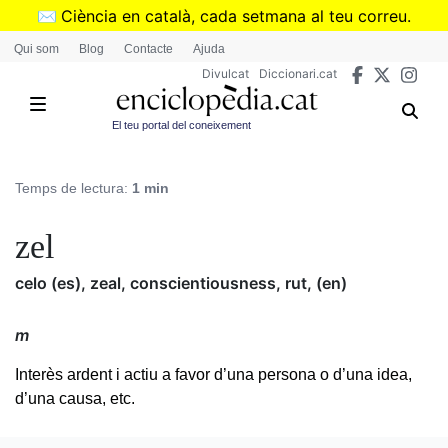
Vés
✉️
Ciència en català, cada setmana al teu correu.
al
➜
Subscriu-te al butlletí de Divulcat
.
Qui som
Blog
Contacte
Ajuda
contingut
Divulcat
Diccionari.cat
El teu portal del coneixement
Temps de lectura:
1 min
zel
celo (es), zeal, conscientiousness, rut, (en)
m
Interès ardent i actiu a favor d’una persona o d’una idea,
d’una causa, etc.