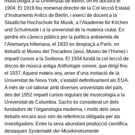
musicologia a la Universitat de Berlín, on es doctorà el
1904. El 1919 fou nomenat director de la Col·lecció Estatal
d’Instruments Antics de Berlín, i exercí de docent a la
Staatliche Hochschule für Musik, a l’Akademie für Kirchen
und Schulmusik i a la universitat de la mateixa ciutat. En
perdre els càrrecs públics per la política antisemita de
l’Alemanya hitleriana, el 1933 es desplaçà a París, on
treballà al Museu del Trocadero (avui, Museu de l’Home) i
impartí cursos a la Sorbona. El 1934 fundà la col·lecció de
discos de música antiga
Anthologie sonore
, que dirigí fins
el 1937. Aquest mateix any, arran d’una invitació de la
Universitat de Nova York, s’establí definitivament als EUA.
A més de col·laborar amb diverses universitats del país,
des del 1952 impartí cursos regulars de musicologia a la
Universitat de Columbia. Sachs és considerat un dels
fundadors de l’organologia moderna, i molts dels seus
treballs encara avui són de referència obligada per als
investigadors. Entre la seva abundant producció científica
destaquen
Systematik der Musikinstrumente