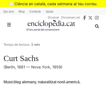
Vés
✉️
Ciència en català, cada setmana al teu correu.
al
➜
Subscriu-te al butlletí de Divulcat
.
Qui som
Blog
Contacte
Ajuda
contingut
Divulcat
Diccionari.cat
El teu portal del coneixement
Temps de lectura:
1 min
Curt Sachs
(Berlín, 1881 — Nova York, 1959)
Musicòleg alemany, naturalitzat nord-americà.