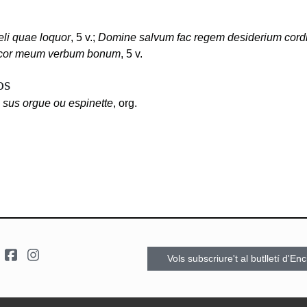
eli quae loquor
, 5 v.;
Domine salvum fac regem desiderium cordi
t cor meum verbum bonum
, 5 v.
os
 sus orgue ou espinette
, org.
Vols subscriure't al butlletí d'En