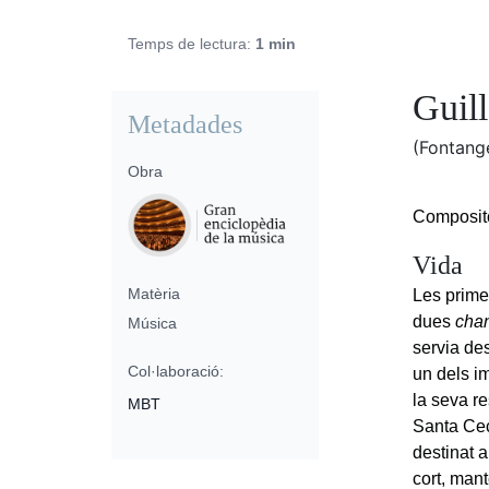
Temps de lectura:
1 min
Guil
Metadades
(Fontang
Obra
Composito
Vida
Matèria
Les prime
dues
cha
Música
servia de
Col·laboració:
un dels i
la seva re
MBT
Santa Cec
destinat 
cort, mant