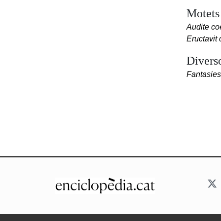
Motets
Audite co
Eructavi
Divers
Fantasies