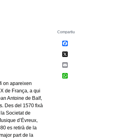
Compartiu
Facebook
X
Email
WhatsApp
4 on apareixen
IX de França, a qui
ean Antoine de Baïf,
s. Des del 1570 fixà
 la Societat de
Musique d’Évreux,
80 es retirà de la
major part de la