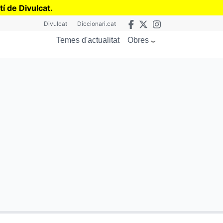
tí de Divulcat
.
Divulcat
Diccionari.cat
Obres
Temes d'actualitat