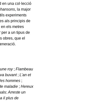
d en una col·lecció
chansons
, la major
tils experiments
tes als principis de
s en els metres
r
per a un tipus de
s obres, que el
generació.
eune roy
;
Flambeau
 va buvant
;
L’an et
 les hommes
;
 de maladie
;
Hereux
quals:
Arreste un
 il plus de