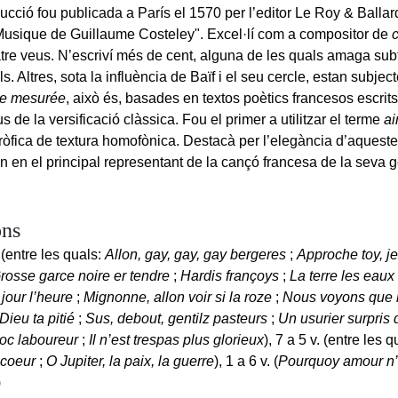
ucció fou publicada a París el 1570 per l’editor Le Roy & Ballar
"Musique de Guillaume Costeley". Excel·lí com a compositor de
atre veus. N’escriví més de cent, alguna de les quals amaga sub
s. Altres, sota la influència de Baïf i el seu cercle, estan subjec
e mesurée
, això és, basades en textos poètics francesos escrit
us de la versificació clàssica. Fou el primer a utilitzar el terme
ai
ròfica de textura homofònica. Destacà per l’elegància d’aqueste
en en el principal representant de la cançó francesa de la seva 
ns
 (entre les quals:
Allon, gay, gay, gay bergeres
;
Approche toy, j
rosse garce noire er tendre
;
Hardis françoys
;
La terre les eaux
 jour l’heure
;
Mignonne, allon voir si la roze
;
Nous voyons que
Dieu ta pitié
;
Sus, debout, gentilz pasteurs
;
Un usurier surpris
soc laboureur
;
Il n’est trespas plus glorieux
), 7 a 5 v. (entre les 
 coeur
;
O Jupiter, la paix, la guerre
), 1 a 6 v. (
Pourquoy amour n’a
)