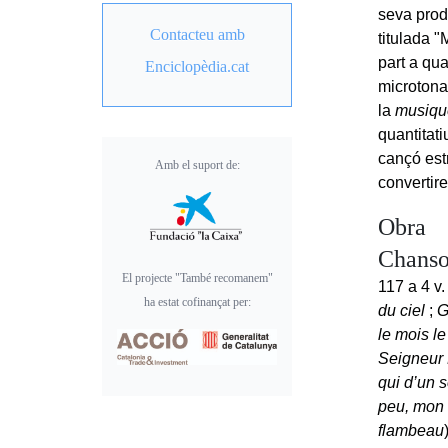
seva prod
Contacteu amb
titulada 
part a qu
Enciclopèdia.cat
microtonal
la
musiqu
quantitati
cançó est
Amb el suport de:
convertir
Obra
Chanso
El projecte "També recomanem"
117 a 4 v.
ha estat cofinançat per:
du ciel
;
G
le mois le
Seigneur 
qui d’un 
peu, mon
flambeau