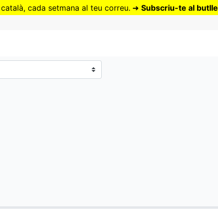
Vés
 català, cada setmana al teu correu.
➜
Subscriu-te al butlle
al
contingut