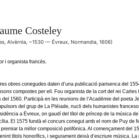
laume Costeley
es, Alvèrnia, ~1530 — Évreux, Normandia, 1606)
r i organista francès.
res obres conegudes daten d’una publicació parisenca del 155
nsons
compostes per ell. Fou organista de la cort del rei Carles 
s del 1560. Participà en les reunions de l’Académie del poeta J
mpulsors del grup de La Pléiade, nucli dels humanistes franceso
sidència a Évreux, on gaudí del títol de príncep de la música de
ília. El 1575 fundà el concurs conegut amb el nom de Puy de 
a premiar la millor composició polifònica. Al començament del 15
enint títols honorífics, i segurament deixà d’escriure música. La 