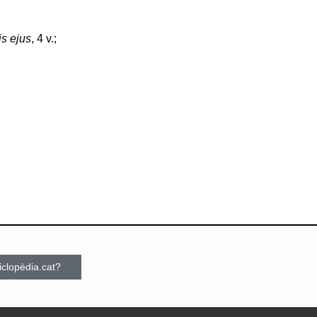
s ejus
, 4 v.;
ciclopèdia.cat?