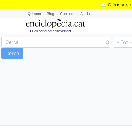
✉️
Ciència en
Qui som
Blog
Contacte
Ajuda
El teu portal del coneixement