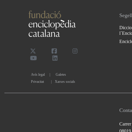
Segell
Diccio
l`Enci
Encicl
Avís legal
Galetes
Privacitat
|
Xarxes socials
Conta
Carrer
08019