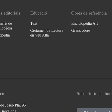
s editorials
Educació
Obres de referència
naris de
Text
Enciclopèdia Art
clopèdia
Certamen de Lectura
Grans obres
opèdia
en Veu Alta
cte
Subscriu-te als but
 de Josep Pla, 95
 Barcelona