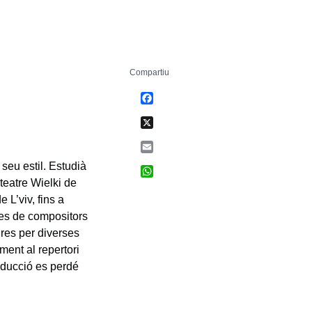
Compartiu
Facebook
X
Email
seu estil. Estudià
WhatsApp
teatre Wielki de
 L’viv, fins a
res de compositors
ires per diverses
ent al repertori
roducció es perdé