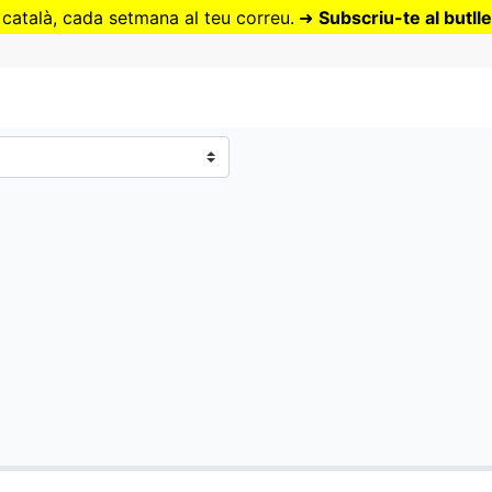
Vés
 català, cada setmana al teu correu.
➜
Subscriu-te al butlle
al
contingut