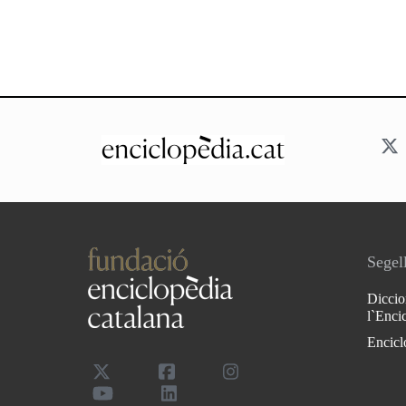
Segell
Diccio
l`Enci
Encicl