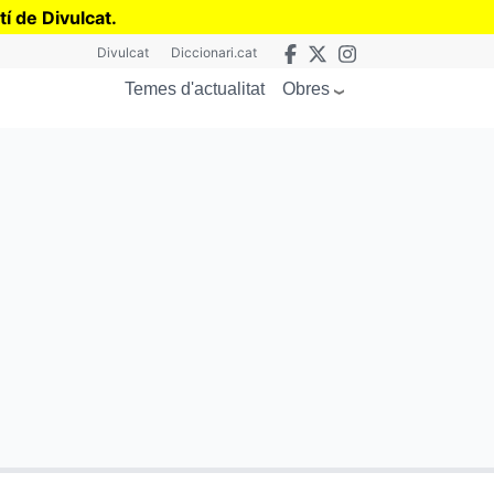
tí de Divulcat
.
Divulcat
Diccionari.cat
Obres
Temes d'actualitat