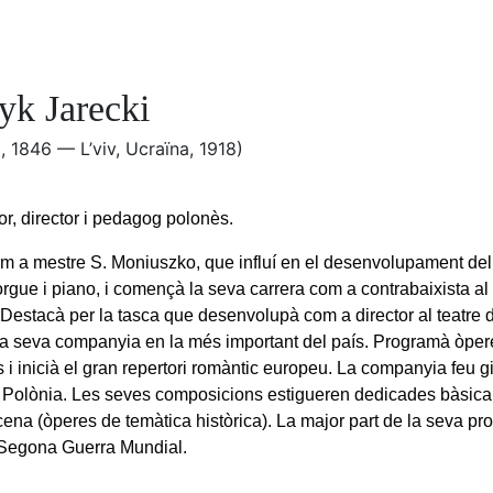
yk Jarecki
, 1846 — L’viv, Ucraïna, 1918)
r, director i pedagog polonès.
m a mestre S. Moniuszko, que influí en el desenvolupament del 
orgue i piano, i començà la seva carrera com a contrabaixista al 
Destacà per la tasca que desenvolupà com a director al teatre de
 la seva companyia en la més important del país. Programà òpe
 i inicià el gran repertori romàntic europeu. La companyia feu g
e Polònia. Les seves composicions estigueren dedicades bàsicam
scena (òperes de temàtica històrica). La major part de la seva p
 Segona Guerra Mundial.