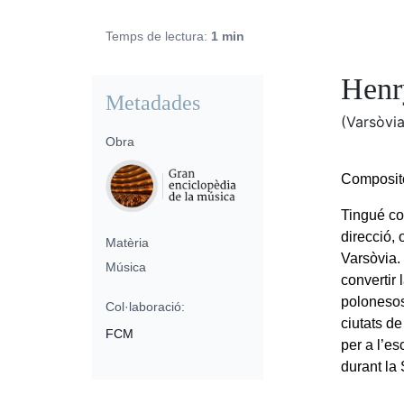
Temps de lectura:
1 min
Henr
Metadades
(Varsòvia
Obra
Composito
Tingué co
direcció, 
Matèria
Varsòvia. 
Música
convertir
polonesos
Col·laboració:
ciutats d
FCM
per a l’e
durant la