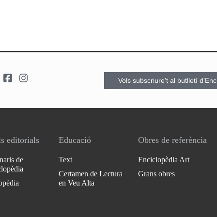
Vols subscriure't al butlletí d'En
s editorials
Educació
Obres de referència
naris de
Text
Enciclopèdia Art
clopèdia
Certamen de Lectura
Grans obres
opèdia
en Veu Alta