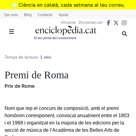
Vés
✉️
Ciència en català, cada setmana al teu correu.
al
➜
Subscriu-te al butlletí de Divulcat
.
Qui som
Blog
Contacte
Ajuda
contingut
Divulcat
Diccionari.cat
El teu portal del coneixement
Temps de lectura:
1 min
Premi de Roma
Prix de Rome
Nom que rep el concurs de composició, amb el premi
homònim corresponent, convocat anualment entre el 1803
i el 1968 i organitzat en la majoria de les edicions per la
secció de música de l’Acadèmia de les Belles Arts de