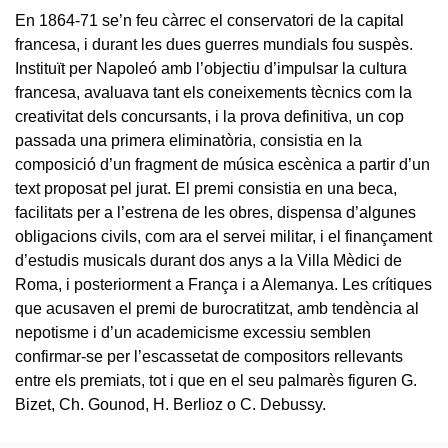
En 1864-71 se’n feu càrrec el conservatori de la capital
francesa, i durant les dues guerres mundials fou suspès.
Instituït per Napoleó amb l’objectiu d’impulsar la cultura
francesa, avaluava tant els coneixements tècnics com la
creativitat dels concursants, i la prova definitiva, un cop
passada una primera eliminatòria, consistia en la
composició d’un fragment de música escènica a partir d’un
text proposat pel jurat. El premi consistia en una beca,
facilitats per a l’estrena de les obres, dispensa d’algunes
obligacions civils, com ara el servei militar, i el finançament
d’estudis musicals durant dos anys a la Villa Mèdici de
Roma, i posteriorment a França i a Alemanya. Les crítiques
que acusaven el premi de burocratitzat, amb tendència al
nepotisme i d’un academicisme excessiu semblen
confirmar-se per l’escassetat de compositors rellevants
entre els premiats, tot i que en el seu palmarès figuren G.
Bizet, Ch. Gounod, H. Berlioz o C. Debussy.