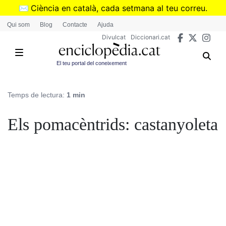
Vés
✉️
Ciència en català, cada setmana al teu correu.
al
➜
Subscriu-te al butlletí de Divulcat
.
Qui som
Blog
Contacte
Ajuda
contingut
Divulcat
Diccionari.cat
El teu portal del coneixement
Temps de lectura:
1 min
Els pomacèntrids: castanyoleta