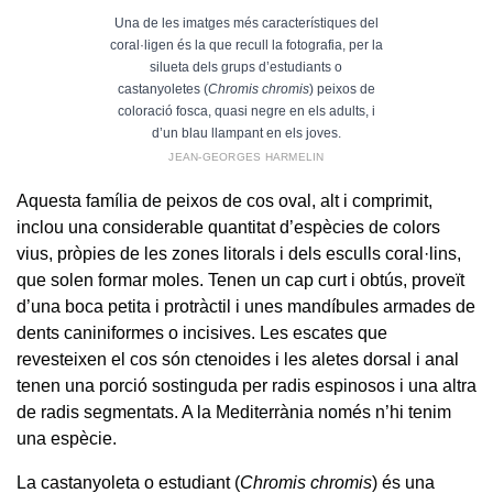
Una de les imatges més característiques del
coral·ligen és la que recull la fotografia, per la
silueta dels grups d’estudiants o
castanyoletes (
Chromis chromis
) peixos de
coloració fosca, quasi negre en els adults, i
d’un blau llampant en els joves.
JEAN-GEORGES HARMELIN
Aquesta família de peixos de cos oval, alt i comprimit,
inclou una considerable quantitat d’espècies de colors
vius, pròpies de les zones litorals i dels esculls coral·lins,
que solen formar moles. Tenen un cap curt i obtús, proveït
d’una boca petita i protràctil i unes mandíbules armades de
dents caniniformes o incisives. Les escates que
revesteixen el cos són ctenoides i les aletes dorsal i anal
tenen una porció sostinguda per radis espinosos i una altra
de radis segmentats. A la Mediterrània només n’hi tenim
una espècie.
La castanyoleta o estudiant (
Chromis chromis
) és una