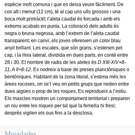
espècie molt comuna i que es deixa veure fàcilment. De
cos alt i menut (12 cm), té al cap uns ulls grossos i una
boca molt protràctil; l’aleta caudal és forcada i amb els
extrems acabats en punta. La coloració dels adults és
negra o bruna negrosa, amb l’extrem de l’aleta caudal
transparent; en canvi, els joves ofereixen un color blau
anyil brillant. Les escates, que són grans, s’estenen pel
cap, i la línia lateral, dividida en dues parts, en conté entre
28 i 30. El nombre de radis de les aletes és
D XIII-XIV+8-
11, A II+8-12
. Es nodreix a base de preses planctòniques o
bentòniques. Habitant de la zona litoral, s’estima més les
àrees rocoses, on se’l veu en petits grups que neden entre
dues aigües o prop de les roques. Es reprodueix a l’estiu.
Els mascles mostren un comportament territorial i preparen
un niu entre les roques per tal que la femella hi fresi;
després vigilen els ous fins a la desclosa.
Metadades