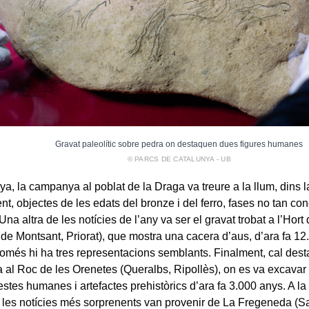
Gravat paleolític sobre pedra on destaquen dues figures humanes
© PARCS DE CATALUNYA - UB
ya, la campanya al poblat de la Draga va treure a la llum, dins 
ent, objectes de les edats del bronze i del ferro, fases no tan c
 Una altra de les notícies de l’any va ser el gravat trobat a l’Hor
 de Montsant, Priorat), que mostra una cacera d’aus, d’ara fa 12
omés hi ha tres representacions semblants. Finalment, cal dest
al Roc de les Orenetes (Queralbs, Ripollès), on es va excavar
estes humanes i artefactes prehistòrics d’ara fa 3.000 anys. A la 
 les notícies més sorprenents van provenir de La Fregeneda (S