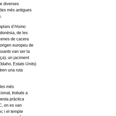
de diverses
jades més antigues
.
mplars d’
Homo
ndonèsia, de les
scenes de cacera
’origen europeu de
ssants van ser la
ça), un jaciment
(Idaho, Estats Units)
tren una ruta
alles més
ionat, trobats a
esta pràctica
C, on es van
x; i el temple