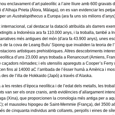
nou enclavament d’art paleolític a l’aire lliure amb 600 gravats 
i d’Alhaja Prieta (Álora, Màlaga), on es van evidenciar les pet
 per un
Australopithecus
a Europa (ara fa uns sis milions d’anys)
 internacional, cal destacar la datació atribuïda als darrers exe
extingits a Indonèsia ara fa 110.000 anys, i la troballa, també a I
narratives més antigues del món (d'ara fa 43.900 anys), unes e
s de la cova de Leang Bulu’ Sipong que invaliden la teoria de l
stacions artístiques prehistòriques. Altres descobriments intere
eolítica d’uns 23.000 anys trobada a Renancourt (Amiens, Fran
de caçadors nòmades; i els utensilis apareguts a Cooper’s Ferry 
en fins al 14000 aC l’arribada de l’ésser humà a Amèrica i mos
 des de l’illa de Hokkaido (Japó) a través d’Alaska.
 a les restes d’època neolítica i de l’edat dels metalls, les trob
nts van ser els onze cranis, amb evidències d’allargament intenc
a (Xina), que proporcionen la cronologia més antiga per a aqu
); el mausoleu hipogeu de Saint-Memmie (França), del 3500 a
és de cinquanta individus amb collarets, penjolls i eines de síle