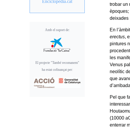
Enciclopèdia.cat
trobar un 
èpoques; 
deixades
En l’àmbit
Amb el suport de:
erectus
, 
pintures 
procedent
les manife
El projecte "També recomanem"
Venus pal
ha estat cofinançat per:
neolític 
que avanc
d’arribada
Pel que fa
interessa
Houtaomug
(10000 aC
enterrar m