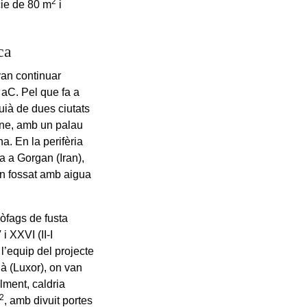
2
cie de 80 m
i
ca
van continuar
 aC. Pel que fa a
uià de dues ciutats
ane, amb un palau
a. En la perifèria
 a Gorgan (Iran),
un fossat amb aigua
còfags de fusta
i XXVI (II-I
l’equip del projecte
à (Luxor), on van
alment, caldria
2
, amb divuit portes