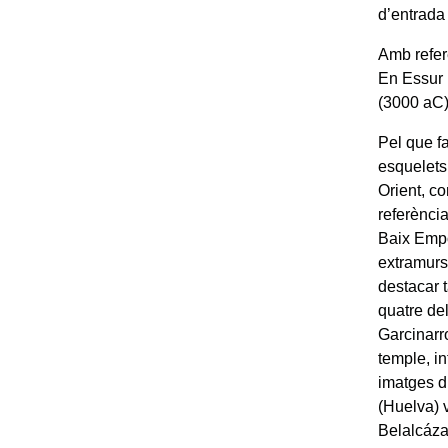
d’entrada
Amb refer
En Essur 
(3000 aC),
Pel que fa
esquelets 
Orient, c
referència
Baix Empor
extramurs
destacar 
quatre del
Garcinarr
temple, in
imatges di
(Huelva) v
Belalcáza