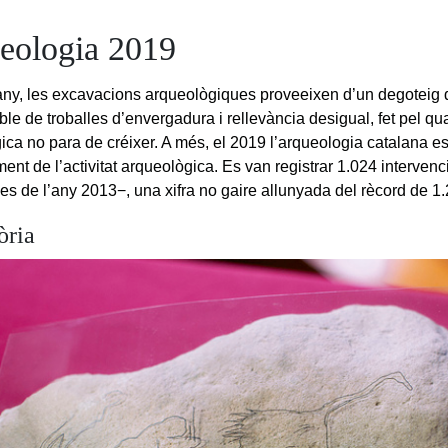
eologia 2019
any, les excavacions arqueològiques proveeixen d’un degoteig d
ble de troballes d’envergadura i rellevància desigual, fet pel qu
ica no para de créixer. A més, el 2019 l’arqueologia catalana es
ent de l’activitat arqueològica. Es van registrar 1.024 interven
es de l’any 2013−, una xifra no gaire allunyada del rècord de 1.
òria