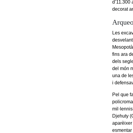
d’11.300 
decorat a
Arqueol
Les excav
desvelant 
Mesopotàm
fins ara 
dels segle
del món m
una de le
i defensa
Pel que fa
policromad
mil·lenni
Djehuty (
aparèixer 
esmentar 