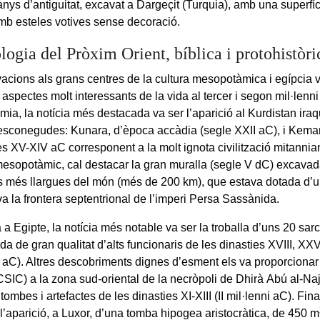
anys d’antiguitat, excavat a Dargeçit (Turquia), amb una superfí
mb esteles votives sense decoració.
ogia del Pròxim Orient, bíblica i protohistòri
acions als grans centres de la cultura mesopotàmica i egípcia 
aspectes molt interessants de la vida al tercer i segon mil·lenni
ia, la notícia més destacada va ser l’aparició al Kurdistan iraq
desconegudes: Kunara, d’època accàdia (segle XXII aC), i Kem
s XV-XIV aC corresponent a la molt ignota civilització mitannian
esopotàmic, cal destacar la gran muralla (segle V dC) excavada
s més llargues del món (més de 200 km), que estava dotada d’
va la frontera septentrional de l’imperi Persa Sassànida.
 a Egipte, la notícia més notable va ser la troballa d’uns 20 sar
a de gran qualitat d’alts funcionaris de les dinasties XVIII, XXV 
s aC). Altres descobriments dignes d’esment els va proporcionar 
CSIC) a la zona sud-oriental de la necròpoli de Dhirà Abú al-Naj
tombes i artefactes de les dinasties XI-XIII (II mil·lenni aC). Fin
l’aparició, a Luxor, d’una tomba hipogea aristocràtica, de 450 m