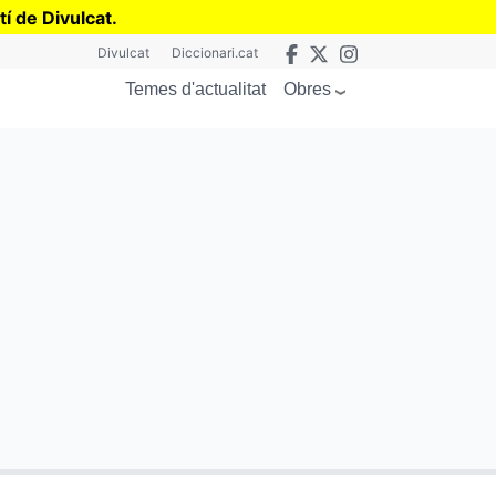
tí de Divulcat
.
Divulcat
Diccionari.cat
Obres
Temes d'actualitat