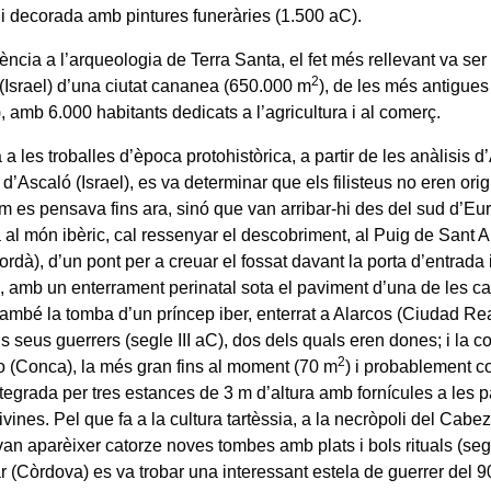
 i decorada amb pintures funeràries (1.500 aC).
ència a l’arqueologia de Terra Santa, el fet més rellevant va se
2
(Israel) d’una ciutat cananea (650.000 m
), de les més antigues
 amb 6.000 habitants dedicats a l’agricultura i al comerç.
 a les troballes d’època protohistòrica, a partir de les anàlisis
d’Ascaló (Israel), es va determinar que els filisteus no eren ori
om es pensava fins ara, sinó que van arribar-hi des del sud d’E
 al món ibèric, cal ressenyar el descobriment, al Puig de Sant A
dà), d’un pont per a creuar el fossat davant la porta d’entrada i
, amb un enterrament perinatal sota el paviment d’una de les ca
també la tomba d’un príncep iber, enterrat a Alarcos (Ciudad Rea
s seus guerrers (segle III aC), dos dels quals eren dones; i la c
2
o (Conca), la més gran fins al moment (70 m
) i probablement c
tegrada per tres estances de 3 m d’altura amb fornícules a les p
vines. Pel que fa a la cultura tartèssia, a la necròpoli del Cab
an aparèixer catorze noves tombes amb plats i bols rituals (segle
r (Còrdova) es va trobar una interessant estela de guerrer del 