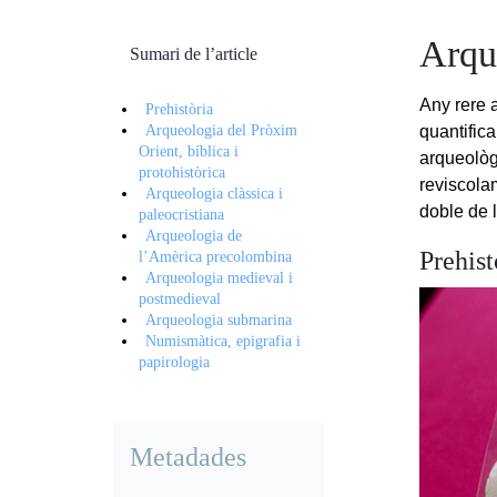
Arqu
Sumari de l’article
Any rere 
Prehistòria
Arqueologia del Pròxim
quantifica
Orient, bíblica i
arqueològ
protohistòrica
reviscolam
Arqueologia clàssica i
doble de l
paleocristiana
Arqueologia de
Prehist
l’Amèrica precolombina
Arqueologia medieval i
postmedieval
Arqueologia submarina
Numismàtica, epigrafia i
papirologia
Metadades