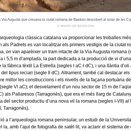
a Via Augusta que creuava la ciutat romana de Baetulo descobert al solar de les 
© MUSEU DE BADALONA
’arqueologia clàssica catalana va proporcionar les troballes més
 als Padrets es van localitzar els primers vestigis de la ciutat
a, on van aparèixer un tram intacte de la Via Augusta romana (
ia i 5,5 m d’amplada, la part dedicada a la producció de vi d’una
e la fàbrica tèxtil La Estrella (segles I aC-I dC), i una llàntia d’o
 del tipus reciari (segle II dC). Altrament, també cal destacar els 
 millor les construccions i els nivells de la façana portuària d
(segle VI aC); el desvelament d’un nou sector de 15 m de l’aq
C) als Pallaresos (Tarragonès), que era el més llarg de Catalunya
a del sector productiu d’una nova vil·la romana (segles I-VII) al
í, Tarragonès).
ió a l’arqueologia romana peninsular, un estudi de la Universit
la, amb l’ajut de fotografia de satèl·lit, va aclarir el sistema d