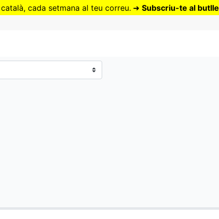
Vés
 català, cada setmana al teu correu.
➜
Subscriu-te al butlle
al
contingut