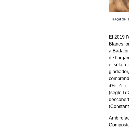
Traçat de l
El 2019 l
Blanes, on
a Badalon
de llargàr
el solar d
gladiador,
comprendre
d’Empúries
(segle I d
descobert
(Constant
Amb relac
Compostel·