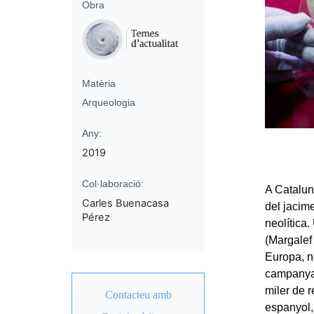
Obra
Matèria
Arqueologia
Any:
2019
Col·laboració:
A Catalun
Carles Buenacasa
del jacim
Pérez
neolítica.
(Margalef
Europa, n
campanya 
miler de r
Contacteu amb
espanyol,