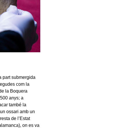
la part submergida
onegudes com la
t de la Boquera
.500 anys; a
acar també la
 un ossari amb un
resta de l’Estat
alamanca), on es va