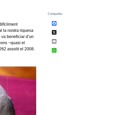
Compartiu
Facebook
ifícilment
al la nostra riquesa
X
 va beneficiar d’un
Email
cions −quasi el
262 assolit el 2008.
WhatsApp