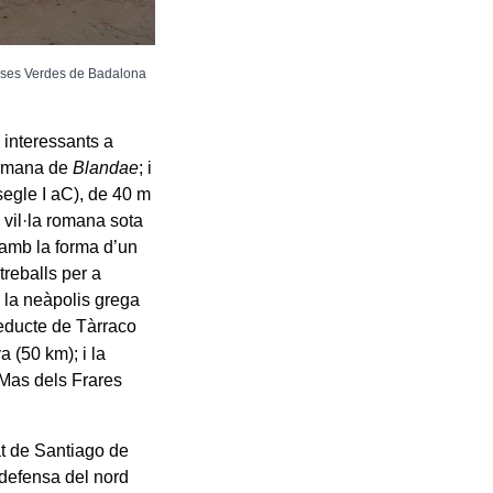
Cases Verdes de Badalona
 interessants a
 romana de
Blandae
; i
segle I aC), de 40 m
 vil·la romana sota
li amb la forma d’un
treballs per a
e la neàpolis grega
üeducte de Tàrraco
 (50 km); i la
 Mas dels Frares
at de Santiago de
e defensa del nord