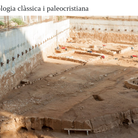
ogia clàssica i paleocristiana