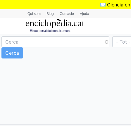
✉️
Ciència en
Qui som
Blog
Contacte
Ajuda
El teu portal del coneixement