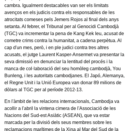
cambra. Igualment destacables van ser els limitats
avenços en els judicis contra els responsables de les
atrocitats comeses pels Jemers Rojos al final dels anys
setanta. Al febrer, el Tribunal per al Genocidi Cambodjà
(TGC) va incrementar la pena de Kang Kek Ieu, acusat de
cometre crims contra la humanitat, a cadena perpètua. Al
cap d'un mes, però, i en ple judici contra tres altres
acusats, el jutge Laurent Kasper-Ansermet va presentar la
seva dimissió en denunciar la lentitud del procés i la
manca de col·laboració del seu homòleg cambodjà, You
Bunleng, i les autoritats cambodjanes. El Japó, Alemanya,
el Regne Unit i la Unió Europea van donar 89 milions de
dòlars al TGC per al període 2012-13.
En l'àmbit de les relacions internacionals, Cambodja va
acollir a l'abril la vintena cimera de l'Associació de les
Nacions del Sud-est Asiàtic (ASEAN), que va estar
marcada per la divisió dels seus membres sobre les
reclamacions marítimes de la Xina al Mar del Sud de la