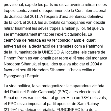
provisional, cap de les parts no es va avenir a retirar-ne les
tropes, contravenint el requeriment de la Cort Internacional
de Justícia del 2011. A l'espera d'una sentència definitiva
de la Cort, el 2013, les autoritats cambodjanes van decidir
retirar finalment les seves tropes a mitjan juliol, fet que va
ser immediatament imitat per l'exèrcit tailandès. La
cerimònia de retirada es va fer coincidir amb el quart
aniversari de la declaració dels temples com a Patrimoni
de la Humanitat de la UNESCO. A l'octubre, els carrers de
Phnom Penh es van omplir per rebre el fèretre del monarca
Norodom Sihanuk, el qual, des que va abdicar el 2004 a
favor del seu fill Norodom Sihamoni, s'havia exiliat a
Pyongyang i Pequín.
La vida política, la va protagonitzar l'aclaparadora victòria
del Partit del Poble Cambodjà (PPC) a les eleccions al
Senat que es van celebrar al gener. Amb un 78% dels vots,
el PPC es va imposar al partit opositor de Sam Rainsy
(21,9%) i va deixar el reialista FUNCINPEC fora de la