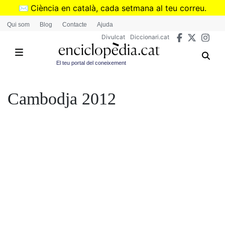
Vés
✉️
Ciència en català, cada setmana al teu correu.
al
➜
Subscriu-te al butlletí de Divulcat
.
Qui som
Blog
Contacte
Ajuda
contingut
Divulcat
Diccionari.cat
El teu portal del coneixement
Cambodja 2012