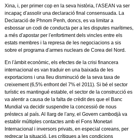
Xina, i, per primer cop en la seva història, l'ASEAN va ser
incapaç d'assolir una declaració final consensuada. La
Declaració de Phnom Penh, doncs, es va limitar a
esbossar un codi de conducta per a les disputes marítimes,
a més d'apostar per l'enfortiment dels vincles entre els
estats membres i la represa de les negociacions a sis
sobre el programa d'armes nuclears de Corea del Nord.
En l'àmbit econòmic, els efectes de la crisi financera
internacional es van traduir en una baixada de les
exportacions i una lleu disminució de la seva taxa de
creixement (6,5% enfront del 7% el 2011). Si bé el sector
turístic es mantingué estable, el sector de la construcció es
va alentir a causa de la falta de crèdit des que el Banc
Mundial va decidir suspendre la concessió de nous
préstecs al país. Al llarg de l'any, el Govern cambodjà va
establir múltiples contactes amb el Fons Monetari
Internacional i inversors privats, en especial coreans, per
redreçar la situació. Les crítiques a les condicions