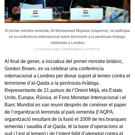
El primer ministre iemenita, Ali Mohammad Mojawar (esquerra), va participar
en la conferència internacional sobre terrorisme a la península Aràbiga,
celebrada a Londres
© FOREIGN AND COMMONWEALTH OFFICE
Al final de gener, a iniciativa del primer ministre britànic,
Gordon Brown, es va celebrar una conferència
internacional a Londres per donar suport al Iemen contra el
terrorisme d’al-Qaida a la península Aràbiga.
Representants de 21 països de l’Orient Mitjà, els Estats
Units, Europa, Rússia, el Fons Monetari Internacional i el
Banc Mundial es van reunir després de conèixer el paper
de l’organització terrorista al país iemenita (l’AQPA,
organització resultant de la fusió el 2009 de les branques
iemenita i saudita d’al-Qaida, té la base d’operacions al
sud i l’est al Iemen) i de l’intent fallit d’atemptat contra el