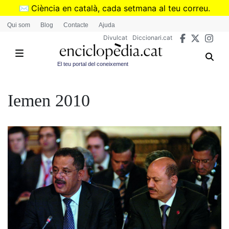
Vés
✉️
Ciència en català, cada setmana al teu correu.
al
➜
Subscriu-te al butlletí de Divulcat
.
Qui som
Blog
Contacte
Ajuda
contingut
Divulcat
Diccionari.cat
El teu portal del coneixement
Iemen 2010