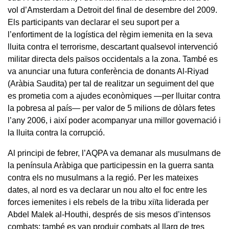
vol d’Amsterdam a Detroit del final de desembre del 2009.
Els participants van declarar el seu suport per a
l’enfortiment de la logística del règim iemenita en la seva
lluita contra el terrorisme, descartant qualsevol intervenció
militar directa dels països occidentals a la zona. També es
va anunciar una futura conferència de donants Al-Riyad
(Aràbia Saudita) per tal de realitzar un seguiment del que
es prometia com a ajudes econòmiques —per lluitar contra
la pobresa al país— per valor de 5 milions de dòlars fetes
l’any 2006, i així poder acompanyar una millor governació i
la lluita contra la corrupció.
Al principi de febrer, l’AQPA va demanar als musulmans de
la península Aràbiga que participessin en la guerra santa
contra els no musulmans a la regió. Per les mateixes
dates, al nord es va declarar un nou alto el foc entre les
forces iemenites i els rebels de la tribu xiïta liderada per
Abdel Malek al-Houthi, després de sis mesos d’intensos
combats; també es van produir combats al llarg de tres