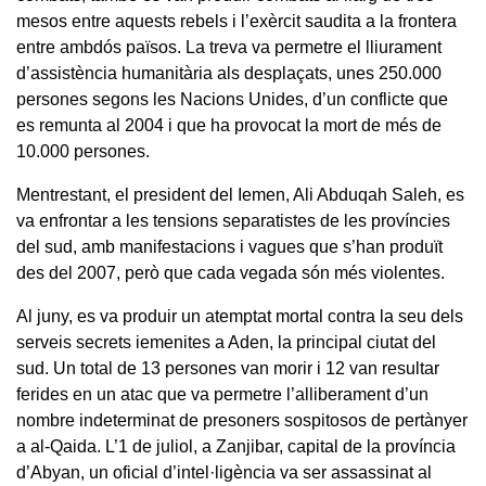
mesos entre aquests rebels i l’exèrcit saudita a la frontera
entre ambdós països. La treva va permetre el lliurament
d’assistència humanitària als desplaçats, unes 250.000
persones segons les Nacions Unides, d’un conflicte que
es remunta al 2004 i que ha provocat la mort de més de
10.000 persones.
Mentrestant, el president del Iemen, Ali Abduqah Saleh, es
va enfrontar a les tensions separatistes de les províncies
del sud, amb manifestacions i vagues que s’han produït
des del 2007, però que cada vegada són més violentes.
Al juny, es va produir un atemptat mortal contra la seu dels
serveis secrets iemenites a Aden, la principal ciutat del
sud. Un total de 13 persones van morir i 12 van resultar
ferides en un atac que va permetre l’alliberament d’un
nombre indeterminat de presoners sospitosos de pertànyer
a al-Qaida. L’1 de juliol, a Zanjibar, capital de la província
d’Abyan, un oficial d’intel·ligència va ser assassinat al