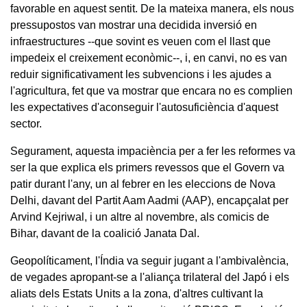
favorable en aquest sentit. De la mateixa manera, els nous
pressupostos van mostrar una decidida inversió en
infraestructures --que sovint es veuen com el llast que
impedeix el creixement econòmic--, i, en canvi, no es van
reduir significativament les subvencions i les ajudes a
l'agricultura, fet que va mostrar que encara no es complien
les expectatives d'aconseguir l'autosuficiència d'aquest
sector.
Segurament, aquesta impaciència per a fer les reformes va
ser la que explica els primers revessos que el Govern va
patir durant l'any, un al febrer en les eleccions de Nova
Delhi, davant del Partit Aam Aadmi (AAP), encapçalat per
Arvind Kejriwal, i un altre al novembre, als comicis de
Bihar, davant de la coalició Janata Dal.
Geopolíticament, l'Índia va seguir jugant a l'ambivalència,
de vegades apropant-se a l'aliança trilateral del Japó i els
aliats dels Estats Units a la zona, d'altres cultivant la