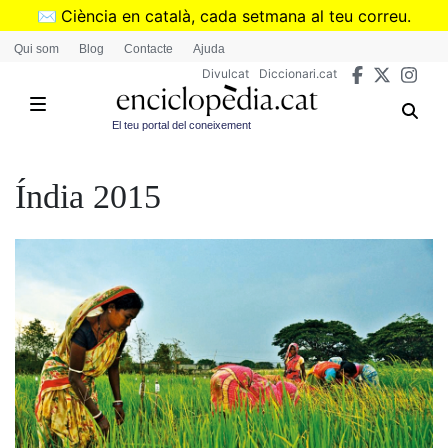
Vés
✉️
Ciència en català, cada setmana al teu correu.
al
➜
Subscriu-te al butlletí de Divulcat
.
Qui som
Blog
Contacte
Ajuda
contingut
Divulcat
Diccionari.cat
El teu portal del coneixement
Índia 2015