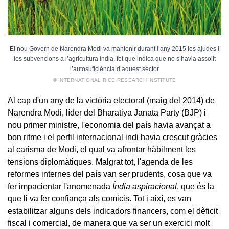
El nou Govern de Narendra Modi va mantenir durant l’any 2015 les ajudes i
les subvencions a l’agricultura índia, fet que indica que no s’havia assolit
l’autosuficiència d’aquest sector
© INTERNATIONAL RICE RESEARCH INSTITUTE
Al cap d'un any de la victòria electoral (maig del 2014) de
Narendra Modi, líder del Bharatiya Janata Party (BJP) i
nou primer ministre, l'economia del país havia avançat a
bon ritme i el perfil internacional indi havia crescut gràcies
al carisma de Modi, el qual va afrontar hàbilment les
tensions diplomàtiques. Malgrat tot, l'agenda de les
reformes internes del país van ser prudents, cosa que va
fer impacientar l'anomenada
Índia aspiracional
, que és la
que li va fer confiança als comicis. Tot i així, es van
estabilitzar alguns dels indicadors financers, com el dèficit
fiscal i comercial, de manera que va ser un exercici molt