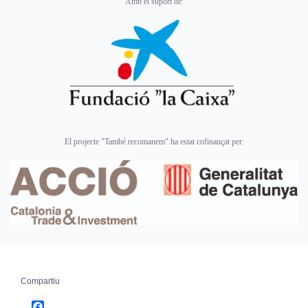
Amb el suport de:
El projecte "També recomanem" ha estat cofinançat per:
Compartiu
Facebook