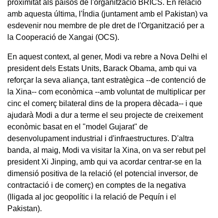
proximitat als països de l'organització BRICS. En relació
amb aquesta última, l'Índia (juntament amb el Pakistan) va
esdevenir nou membre de ple dret de l'Organització per a
la Cooperació de Xangai (OCS).
En aquest context, al gener, Modi va rebre a Nova Delhi el
president dels Estats Units, Barack Obama, amb qui va
reforçar la seva aliança, tant estratègica --de contenció de
la Xina-- com econòmica --amb voluntat de multiplicar per
cinc el comerç bilateral dins de la propera dècada-- i que
ajudarà Modi a dur a terme el seu projecte de creixement
econòmic basat en el "model Gujarat" de
desenvolupament industrial i d'infraestructures. D'altra
banda, al maig, Modi va visitar la Xina, on va ser rebut pel
president Xi Jinping, amb qui va acordar centrar-se en la
dimensió positiva de la relació (el potencial inversor, de
contractació i de comerç) en comptes de la negativa
(lligada al joc geopolític i la relació de Pequín i el
Pakistan).