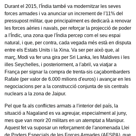
Durant el 2015, l'Índia també va modernitzar les seves
forces armades i va anunciar un increment de l'11% del
pressupost militar, que principalment es dedicarà a renovar
les forces aèries i navals, per reforçar la projecció de poder
a l'Índic, una zona que l'Índia percep com el seu espai
natural, i que, per contra, cada vegada més està en disputa
entre els Estats Units i la Xina. Va ser per això que, al
març, Modi va fer una gira per Sri Lanka, les Maldives i les
illes Seychelles, i posteriorment, a l'abril, va viatjar a
França per signar la compra de trenta-sis caçabombarders
Rafale (per valor de 6.000 milions d'euros) i avançar en les
negociacions per a la construcció conjunta de sis centrals
nuclears a la zona de Jaipur.
Pel que fa als conflictes armats a l'interior del país, la
situació a Nagaland es va agreujar, especialment al juny,
mes que van morir 20 militars en un atemptat a Manipur.
Aquest fet va suposar un reforçament de l'anomenada Llei
de Poders Especials de les Forces Armades (AFSPA), que