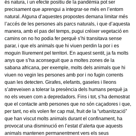
és natura, i un efecte positiu de la pandèmia pot ser
precisament que aprengui a integrar-se més en l’entorn
natural. Alguna d’aquestes propostes demana limitar més
l’accés de les persones als parcs naturals, i que d’aquesta
manera, amb el pas del temps, pugui créixer vegetació en
camins on no ho podia fer perquè s’hi transitava sense
parar, i que els animals que hi viuen perdin la por i es
moguin lliurement pel territori. En aquest sentit, ja fa molts
anys que s’ha aconseguit que a moltes zones de la
sabana africana, per exemple, molts dels animals que hi
viuen no vegin les persones amb por i no fugin corrents
quan les detecten. Girafes, elefants, gaseles i lleons
s’atreveixen a tolerar la presència dels humans perquè ja
no els veuen com a depredadors. Fins i tot, s’ha demostrat
que el contacte amb persones que no són caçadores i que,
per tant, no els volen fer cap mal, fruit de la “urbanització”
que han viscut molts animals durant el confinament, ha
provocat una disminució en l’estat d’alerta que aquests
animals mantenen permanentment vers els seus