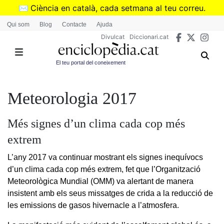
Vés
✉️
Ciència en català, cada setmana al teu correu.
al
➜
Subscriu-te al butlletí de Divulcat
.
Qui som
Blog
Contacte
Ajuda
contingut
Divulcat
Diccionari.cat
El teu portal del coneixement
Meteorologia 2017
Més signes d’un clima cada cop més
extrem
L’any 2017 va continuar mostrant els signes inequívocs
d’un clima cada cop més extrem, fet que l’Organització
Meteorològica Mundial (OMM) va alertant de manera
insistent amb els seus missatges de crida a la reducció de
les emissions de gasos hivernacle a l’atmosfera.