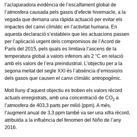
l’aclaparadora evidència de l’escalfament global de
l’atmosfera causada pels gasos d’efecte hivernacle, a la
vegada que demana una ràpida actuació per evitar els
impactes del canvi climàtic en l’activitat humana. En
aquesta declaració s’estableix que les actuacions passen
per l’aplicació urgent dels compromisos de l’Acord de
París del 2015, pels quals es limitava l’ascens de la
temperatura global a valors inferiors als 2 °C en relació
amb els valors de l’era preindustrial. L’objectiu per a la
segona meitat del segle XXI és l’absència d’emissions
dels gasos que causen el canvi climàtic antropogènic.
Molt lluny d’aquest objectiu es troben els valors rècord
actuals enregistrats, amb una concentració de CO
a
2
l’atmosfera de 403,3 parts per milió (ppm). A més,
l’augment anual de 3,3 ppm també va ser una xifra rècord,
atribuïda a la influència del fenomen del Niño de l’any
2016.