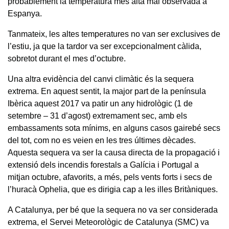
probablement la temperatura més alta mai observada a
Espanya.
Tanmateix, les altes temperatures no van ser exclusives de
l’estiu, ja que la tardor va ser excepcionalment càlida,
sobretot durant el mes d’octubre.
Una altra evidència del canvi climàtic és la sequera
extrema. En aquest sentit, la major part de la península
Ibèrica aquest 2017 va patir un any hidrològic (1 de
setembre – 31 d’agost) extremament sec, amb els
embassaments sota mínims, en alguns casos gairebé secs
del tot, com no es veien en les tres últimes dècades.
Aquesta sequera va ser la causa directa de la propagació i
extensió dels incendis forestals a Galícia i Portugal a
mitjan octubre, afavorits, a més, pels vents forts i secs de
l’huracà Ophelia, que es dirigia cap a les illes Britàniques.
A Catalunya, per bé que la sequera no va ser considerada
extrema, el Servei Meteorològic de Catalunya (SMC) va