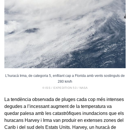
L’huracà Irma, de categoria 5, enfilant cap a Florida amb vents sostinguts de
280 km/h
© ISS / EXPEDITION 53 / NASA
La tendència observada de pluges cada cop més intenses
degudes a l’incessant augment de la temperatura va
quedar palesa amb les catastròfiques inundacions que els
huracans Harvey i Irma van produir en extenses zones del
Carib i del sud dels Estats Units. Harvey, un huracà de