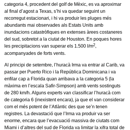
categoria 4, procedent del golf de Mèxic, es va aproximar
al final d’agost a Texas, s’hi va quedar seguint un
recorregut estacionari, i hi va produir les pluges més
abundants mai observades als Estats Units amb
inundacions catastròfiques en extenses àrees costaneres
del sud, sobretot a la ciutat de Houston. En poques hores
2
les precipitacions van superar els 1.500 l/m
,
acompanyades de forts vents.
Al principi de setembre, l’huracà Irma va entrar al Carib, va
passar per Puerto Rico i la República Dominicana i va
enfilar cap a Florida quan arribava a la categoria 5 (la
màxima en l’escala Safir-Simpson) amb vents sostinguts
de 280 km/h. Alguns experts van classificar l’huracà com
de categoria 6 (inexistent encara), ja que el van considerar
com el més potent de l’Atlàntic des que se’n tenen
registres. La devastació que l’Irma va produir va ser
enorme, encara que l’evacuació massiva de ciutats com
Miami i d’altres del sud de Florida va limitar la xifra total de