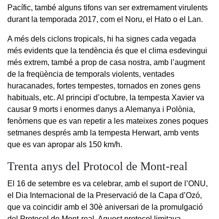
Pacífic, també alguns tifons van ser extremament virulents
durant la temporada 2017, com el Noru, el Hato o el Lan.
A més dels ciclons tropicals, hi ha signes cada vegada
més evidents que la tendència és que el clima esdevingui
més extrem, també a prop de casa nostra, amb l’augment
de la freqüència de temporals violents, ventades
huracanades, fortes tempestes, tornados en zones gens
habituals, etc. Al principi d’octubre, la tempesta Xavier va
causar 9 morts i enormes danys a Alemanya i Polònia,
fenòmens que es van repetir a les mateixes zones poques
setmanes després amb la tempesta Herwart, amb vents
que es van apropar als 150 km/h.
Trenta anys del Protocol de Mont-real
El 16 de setembre es va celebrar, amb el suport de l’ONU,
el Dia Internacional de la Preservació de la Capa d’Ozó,
que va coincidir amb el 30è aniversari de la promulgació
del Protocol de Mont-real. Aquest protocol limitava