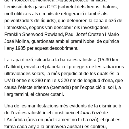
l’emissió dels gasos CFC (sobretot dels freons i halons,
molt utilitzats als circuits de refrigeració i també als
polvoritzadors de líquids), que deterioren la capa d’ozó de
l’atmosfera, segons van descobrir els investigadors
Franklin Sherwood Rowland, Paul Jozef Crutzen i Mario
José Molina, guardonats amb el premi Nobel de química
l’any 1985 per aquest descobriment.
La capa d’ozó, situada a la baixa estratosfera (15-30 km
d’altitud), envolta el planeta i el protegeix de les radiacions
ultraviolades solars, la més perjudicial de les quals és la
UV-B entre els 280 nm i els 320 nm de longitud d’ona, que
causa l’efecte eritema (cremada) per l’exposició al sol i, a
llarg termini, el càncer cutani.
Una de les manifestacions més evidents de la disminució
de l’ozó estratosfèric el constitueix el
forat d’ozó
de
l’Antàrtida (àrea on pràcticament no hi ha ozó), el qual es
forma cada any a la primavera austral i es contreu,