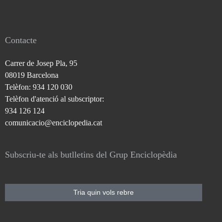
Contacte
Carrer de Josep Pla, 95
08019 Barcelona
Telèfon: 934 120 030
Telèfon d'atenció al subscriptor:
934 126 124
comunicacio@enciclopedia.cat
Subscriu-te als butlletins del Grup Enciclopèdia
Tria quin vols rebre