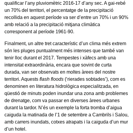
qualificar l’any pluviomètric 2016-17 d’any sec. A gai-rebé
un 70% del territori, el percentatge de la precipitació
recollida en aquest període va ser d’entre un 70% i un 90%
amb relació a la precipitació mitjana climàtica
corresponent al període 1961-90.
Finalment, un altre tret característic d’un clima més extrem
són les pluges puntualment més intenses que també van
tenir lloc durant el 2017. Tempestes i xàfecs amb una
intensitat extraordinària, encara que sovint de curta
durada, van ser observats en moltes àrees del nostre
territori. Aquests
flash floods
(‘rierades sobtades’), com es
denominen en literatura hidrològica especialitzada, en
qüestió de minuts poden inundar una zona amb problemes
de drenatge, com va passar en diverses àrees urbanes
durant la tardor. N’és un exemple la forta tromba d’aigua
caiguda la matinada de l’1 de setembre a Cambrils i Salou,
amb carrers inundats, cotxes atrapats i la caiguda d’un mur
d’un hotel.