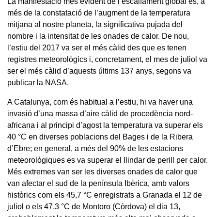
La manifestació més evident de l’escalfament global és, a
més de la constatació de l’augment de la temperatura
mitjana al nostre planeta, la significativa pujada del
nombre i la intensitat de les onades de calor. De nou,
l’estiu del 2017 va ser el més càlid des que es tenen
registres meteorològics i, concretament, el mes de juliol va
ser el més càlid d’aquests últims 137 anys, segons va
publicar la NASA.
A Catalunya, com és habitual a l’estiu, hi va haver una
invasió d’una massa d’aire càlid de procedència nord-
africana i al principi d’agost la temperatura va superar els
40 °C en diverses poblacions del Bages i de la Ribera
d’Ebre; en general, a més del 90% de les estacions
meteorològiques es va superar el llindar de perill per calor.
Més extremes van ser les diverses onades de calor que
van afectar el sud de la península Ibèrica, amb valors
històrics com els 45,7 °C enregistrats a Granada el 12 de
juliol o els 47,3 °C de Montoro (Còrdova) el dia 13,