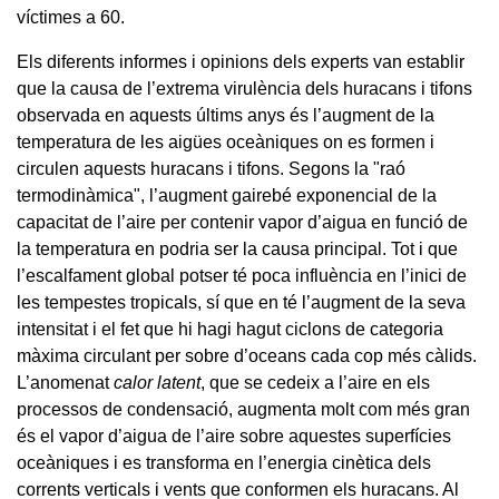
víctimes a 60.
Els diferents informes i opinions dels experts van establir
que la causa de l’extrema virulència dels huracans i tifons
observada en aquests últims anys és l’augment de la
temperatura de les aigües oceàniques on es formen i
circulen aquests huracans i tifons. Segons la "raó
termodinàmica", l’augment gairebé exponencial de la
capacitat de l’aire per contenir vapor d’aigua en funció de
la temperatura en podria ser la causa principal. Tot i que
l’escalfament global potser té poca influència en l’inici de
les tempestes tropicals, sí que en té l’augment de la seva
intensitat i el fet que hi hagi hagut ciclons de categoria
màxima circulant per sobre d’oceans cada cop més càlids.
L’anomenat
calor latent
, que se cedeix a l’aire en els
processos de condensació, augmenta molt com més gran
és el vapor d’aigua de l’aire sobre aquestes superfícies
oceàniques i es transforma en l’energia cinètica dels
corrents verticals i vents que conformen els huracans. Al