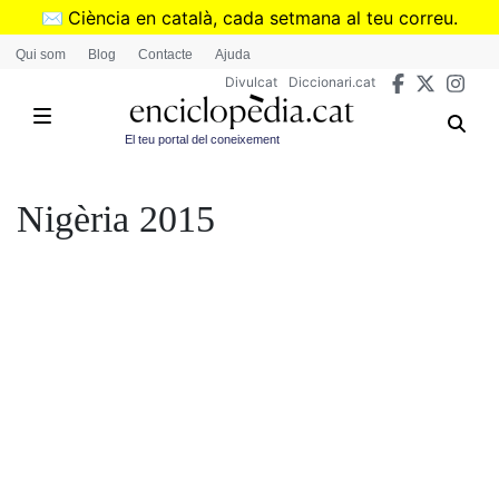
Vés
✉️
Ciència en català, cada setmana al teu correu.
al
➜
Subscriu-te al butlletí de Divulcat
.
Qui som
Blog
Contacte
Ajuda
contingut
Divulcat
Diccionari.cat
El teu portal del coneixement
Nigèria 2015