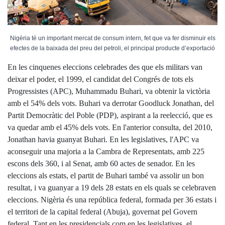
Nigèria té un important mercat de consum intern, fet que va fer disminuir els
efectes de la baixada del preu del petroli, el principal producte d’exportació
En les cinquenes eleccions celebrades des que els militars van
deixar el poder, el 1999, el candidat del Congrés de tots els
Progressistes (APC), Muhammadu Buhari, va obtenir la victòria
amb el 54% dels vots. Buhari va derrotar Goodluck Jonathan, del
Partit Democràtic del Poble (PDP), aspirant a la reelecció, que es
va quedar amb el 45% dels vots. En l'anterior consulta, del 2010,
Jonathan havia guanyat Buhari. En les legislatives, l'APC va
aconseguir una majoria a la Cambra de Representats, amb 225
escons dels 360, i al Senat, amb 60 actes de senador. En les
eleccions als estats, el partit de Buhari també va assolir un bon
resultat, i va guanyar a 19 dels 28 estats en els quals se celebraven
eleccions. Nigèria és una república federal, formada per 36 estats i
el territori de la capital federal (Abuja), governat pel Govern
federal. Tant en les presidencials com en les legislatives, el