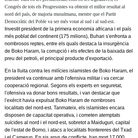
Congrés de tots els Progressistes va obtenir el millor resultat al
nord del país, de majoria musulmana, mentre que el Partit
Democràtic del Poble va ser més votat al sud i al sud-est.
Investit president de la primera economia africana i el país
més poblat del continent (175 milions), Buhari s'enfronta a
nombrosos reptes, entre els quals destaca la insurgència
de Boko Haram, la corrupció i els efectes de la baixada del
preu del petroli, el principal producte d'exportació.
En la lluita contra les milícies islamistes de Boko Haram, el
president va continuar amb l'ofensiva militar i va cercar
cooperació regional. Segons els experts en seguretat,
l'ofensiva va donar bons resultats, i van destacar que
l'exèrcit havia expulsat Boko Haram de nombroses
localitats del nord-est. Tanmateix, els islamistes encara
disposen de capacitat operativa, i cometen atemptats
suïcides al nord i el nord-est, sobretot a Maiduguri, capital
de l'estat de Borno, i atacs a localitats frontereres del Txad
i el Camerun. En sis anys de conflicte, han mort 17.000