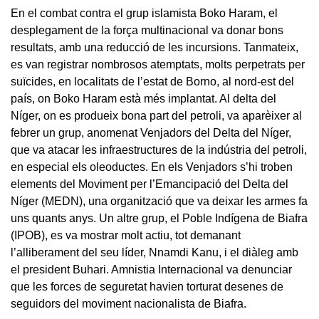
En el combat contra el grup islamista Boko Haram, el
desplegament de la força multinacional va donar bons
resultats, amb una reducció de les incursions. Tanmateix,
es van registrar nombrosos atemptats, molts perpetrats per
suïcides, en localitats de l’estat de Borno, al nord-est del
país, on Boko Haram està més implantat. Al delta del
Níger, on es produeix bona part del petroli, va aparèixer al
febrer un grup, anomenat Venjadors del Delta del Níger,
que va atacar les infraestructures de la indústria del petroli,
en especial els oleoductes. En els Venjadors s’hi troben
elements del Moviment per l’Emancipació del Delta del
Níger (MEDN), una organització que va deixar les armes fa
uns quants anys. Un altre grup, el Poble Indígena de Biafra
(IPOB), es va mostrar molt actiu, tot demanant
l’alliberament del seu líder, Nnamdi Kanu, i el diàleg amb
el president Buhari. Amnistia Internacional va denunciar
que les forces de seguretat havien torturat desenes de
seguidors del moviment nacionalista de Biafra.