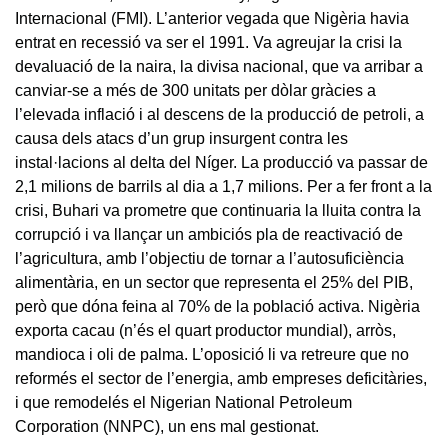
Internacional (FMI). L’anterior vegada que Nigèria havia
entrat en recessió va ser el 1991. Va agreujar la crisi la
devaluació de la naira, la divisa nacional, que va arribar a
canviar-se a més de 300 unitats per dòlar gràcies a
l’elevada inflació i al descens de la producció de petroli, a
causa dels atacs d’un grup insurgent contra les
instal·lacions al delta del Níger. La producció va passar de
2,1 milions de barrils al dia a 1,7 milions. Per a fer front a la
crisi, Buhari va prometre que continuaria la lluita contra la
corrupció i va llançar un ambiciós pla de reactivació de
l’agricultura, amb l’objectiu de tornar a l’autosuficiència
alimentària, en un sector que representa el 25% del PIB,
però que dóna feina al 70% de la població activa. Nigèria
exporta cacau (n’és el quart productor mundial), arròs,
mandioca i oli de palma. L’oposició li va retreure que no
reformés el sector de l’energia, amb empreses deficitàries,
i que remodelés el Nigerian National Petroleum
Corporation (NNPC), un ens mal gestionat.