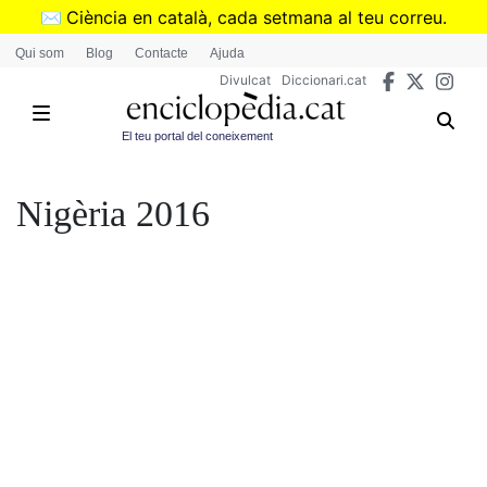
Vés
✉️
Ciència en català, cada setmana al teu correu.
al
➜
Subscriu-te al butlletí de Divulcat
.
Qui som
Blog
Contacte
Ajuda
contingut
Divulcat
Diccionari.cat
El teu portal del coneixement
Nigèria 2016