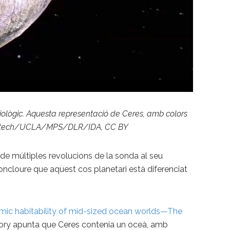
biològic. Aquesta representació de Ceres, amb colors
-Caltech/UCLA/MPS/DLR/IDA, CC BY
de múltiples revolucions de la sonda al seu
concloure que aquest cos planetari està diferenciat
ic habitability of mid-sized ocean worlds—The
oratory apunta que Ceres contenia un oceà, amb