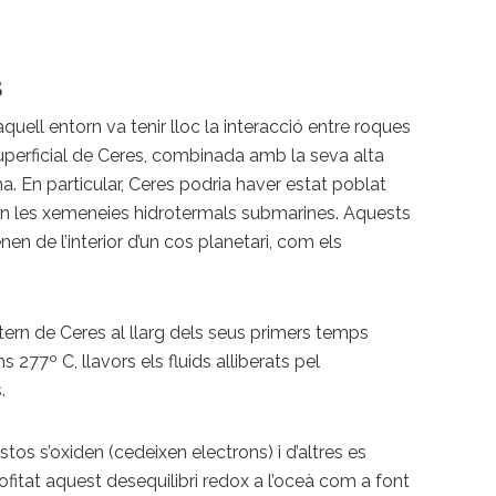
s
uell entorn va tenir lloc la interacció entre roques
superficial de Ceres, combinada amb la seva alta
. En particular, Ceres podria haver estat poblat
 en les xemeneies hidrotermals submarines. Aquests
de l’interior d’un cos planetari, com els
tern de Ceres al llarg dels seus primers temps
 277º C, llavors els fluids alliberats pel
.
s s’oxiden (cedeixen electrons) i d’altres es
ofitat aquest desequilibri redox a l’oceà com a font