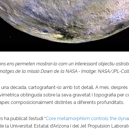
cions ens permeten mostrar-lo com un interessant objectiu astro
es imatges de la missió Dawn de la NASA - Imatge: NASA/JPL
una dècada, cartografiant-lo amb tot detall. A més, després 
ravimètrica obtinguda sobre la seva gravetat i topografia per 
apes composicionalment distintes a diferents profunditats.
es
ha publicat l’estudi “
Core metamorphism controls the dynam
e de la Universitat Estatal d’Arizona i del Jet Propulsion Lab