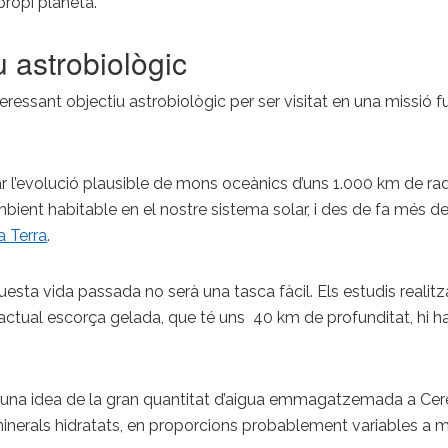
propi planeta.
u astrobiològic
teressant objectiu astrobiològic per ser visitat en una missi
iar l’evolució plausible de mons oceànics d’uns 1.000 km de ra
ient habitable en el nostre sistema solar, i des de fa més de 
a Terra
.
ta vida passada no serà una tasca fàcil. Els estudis realitz
l’actual escorça gelada, que té uns 40 km de profunditat, hi
una idea de la gran quantitat d’aigua emmagatzemada a Ceres. 
minerals hidratats, en proporcions probablement variables a 