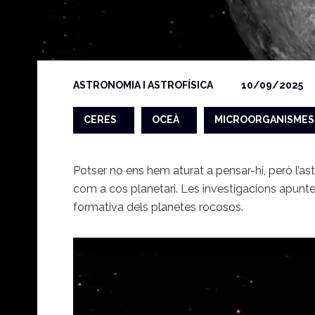
ASTRONOMIA I ASTROFÍSICA
10/09/2025
CERES
OCEÀ
MICROORGANISMES
Potser no ens hem aturat a pensar-hi, però l’ast
com a cos planetari. Les investigacions apunte
formativa dels planetes rocosos.