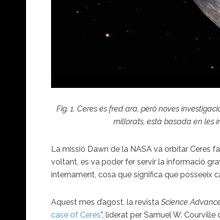
Fig. 1. Ceres és fred ara, però noves investiga
millorats, està basada en l
La missió Dawn de la NASA va orbitar Ceres fa 
voltant, es va poder fer servir la informació g
internament, cosa que significa que posseeix c
Aquest mes d’agost, la revista
Science Advanc
case of Ceres
”, liderat per Samuel W. Courvill