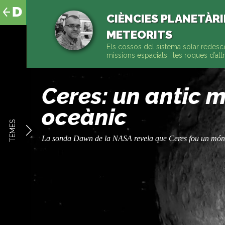
al
contingut
CIÈNCIES PLANETÀRIE
METEORITS
Els cossos del sistema solar redesc
missions espacials i les roques d’al
Ceres: un antic 
oceànic
TEMES
La sonda Dawn de la NASA revela que Ceres fou un món