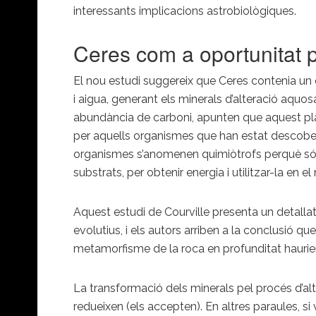
interessants implicacions astrobiològiques.
Ceres com a oportunitat 
El nou estudi suggereix que Ceres contenia un o
i aigua, generant els minerals d’alteració aquo
abundància de carboni, apunten que aquest plan
per aquells organismes que han estat descobert
organismes s’anomenen quimiòtrofs perquè són 
substrats, per obtenir energia i utilitzar-la en e
Aquest estudi de Courville presenta un detallat
evolutius, i els autors arriben a la conclusió qu
metamorfisme de la roca en profunditat haurien 
La transformació dels minerals pel procés d’al
redueixen (els accepten). En altres paraules, s