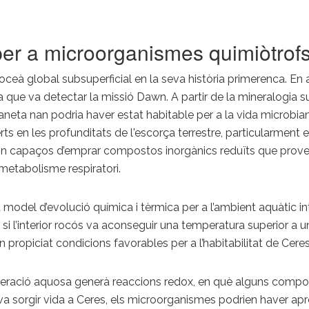
per a microorganismes quimiòtrof
ceà global subsuperficial en la seva història primerenca. En aq
sa que va detectar la missió Dawn. A partir de la mineralogia 
eta nan podria haver estat habitable per a la vida microbiana
s en les profunditats de l'escorça terrestre, particularment
capaços d’emprar compostos inorgànics reduïts que provenen 
l metabolisme respiratori.
 model d’evolució química i tèrmica per a l’ambient aquàtic in
e si l’interior rocós va aconseguir una temperatura superior a uns
propiciat condicions favorables per a l’habitabilitat de Ceres
teració aquosa generà reaccions redox, en què alguns composto
i va sorgir vida a Ceres, els microorganismes podrien haver apr