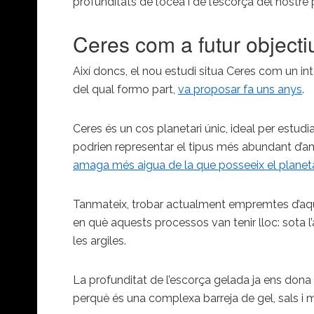
profunditats de l’oceà i de l’escorça del nostre 
Ceres com a futur objecti
Així doncs, el nou estudi situa Ceres com un in
del qual formo part,
va proposar fa uns anys
.
Ceres és un cos planetari únic, ideal per estud
podrien representar el tipus més abundant d’amb
amaga més aigua de la que posseeix el planet
Tanmateix, trobar actualment empremtes d’aques
en què aquests processos van tenir lloc: sota 
les argiles.
La profunditat de l’escorça gelada ja ens dona 
perquè és una complexa barreja de gel, sals i 