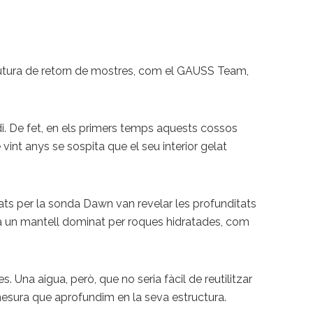
ó futura de retorn de mostres, com el GAUSS Team,
di. De fet, en els primers temps aquests cossos
vint anys se sospita que el seu interior gelat
ats per la sonda Dawn van revelar les profunditats
 ha un mantell dominat per roques hidratades, com
Una aigua, però, que no seria fàcil de reutilitzar
mesura que aprofundim en la seva estructura.