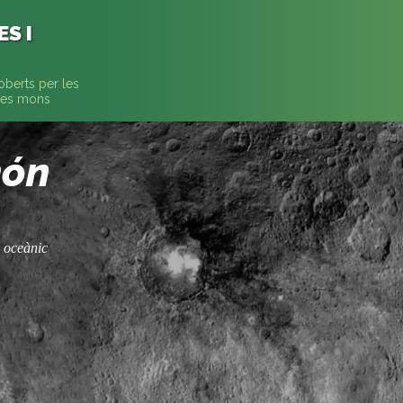
S I
oberts per les
tres mons
món
 oceànic