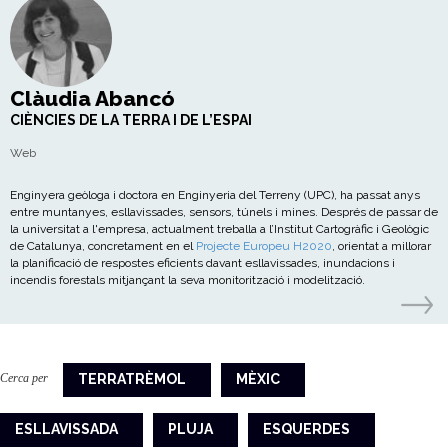
Clàudia Abancó
CIÈNCIES DE LA TERRA I DE L’ESPAI
Web
Enginyera geòloga i doctora en Enginyeria del Terreny (UPC), ha passat anys
entre muntanyes, esllavissades, sensors, túnels i mines. Després de passar de
la universitat a l'empresa, actualment treballa a l’Institut Cartogràfic i Geològic
de Catalunya, concretament en el
Projecte Europeu H2020
, orientat a millorar
la planificació de respostes eficients davant esllavissades, inundacions i
incendis forestals mitjançant la seva monitorització i modelització.
Cerca per
TERRATRÈMOL
MÈXIC
ESLLAVISSADA
PLUJA
ESQUERDES