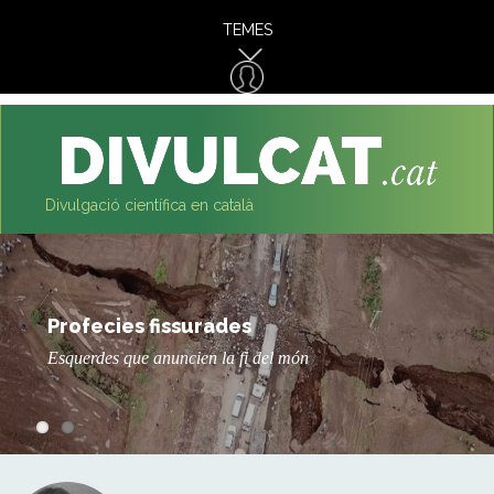
al
TEMES
contingut
Divulgació científica en català
Tremolors mexicans
Profecies fissurades
Els efectes del terratrèmol de Mèxic podrien no haver
Esquerdes que anuncien la fi del món
acabat, encara