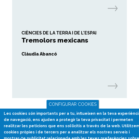
CIÈNCIES DE LA TERRA I DE L’ESPAI
Tremolors mexicans
Clàudia Abancó
CONFIGURAR COOKIES
Les cookies són importants per a tu, influeixen en la teva experiènci
de navegació, ens ajuden a protegir la teva privacitat i permeten
realitzar les peticions que ens sol·licitis a través de la web. Utilitze
cookies pròpies i de tercers per a analitzar els nostres serveis i
mostrar-te publicitat relacionada amb les teves preferències sobr