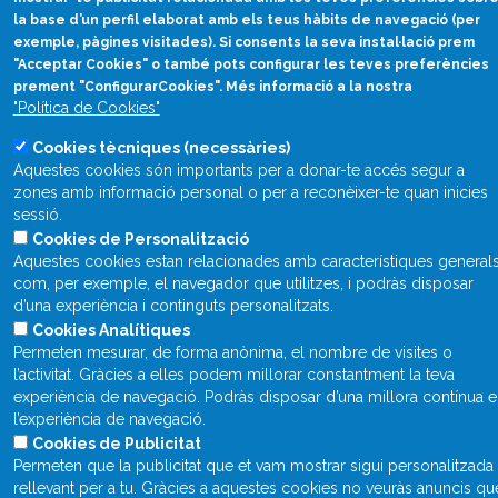
Divulgació científica
la base d’un perfil elaborat amb els teus hàbits de navegació (per
en català
exemple, pàgines visitades). Si consents la seva instal·lació prem
"Acceptar Cookies" o també pots configurar les teves preferències
divulcat@divulcat.cat
prement "ConfigurarCookies". Més informació a la nostra
(+34) 934 120 030
"Política de Cookies"
Cookies tècniques (necessàries)
Aquestes cookies són importants per a donar-te accés segur a
zones amb informació personal o per a reconèixer-te quan inicies
Què és Divulcat?
sessió.
Avís legal
Cookies de Personalització
Aquestes cookies estan relacionades amb característiques general
Inicia sessió
com, per exemple, el navegador que utilitzes, i podràs disposar
d’una experiència i continguts personalitzats.
Cookies Analítiques
Permeten mesurar, de forma anònima, el nombre de visites o
l’activitat. Gràcies a elles podem millorar constantment la teva
experiència de navegació. Podràs disposar d’una millora contínua 
l’experiència de navegació.
Cookies de Publicitat
Permeten que la publicitat que et vam mostrar sigui personalitzada 
rellevant per a tu. Gràcies a aquestes cookies no veuràs anuncis qu