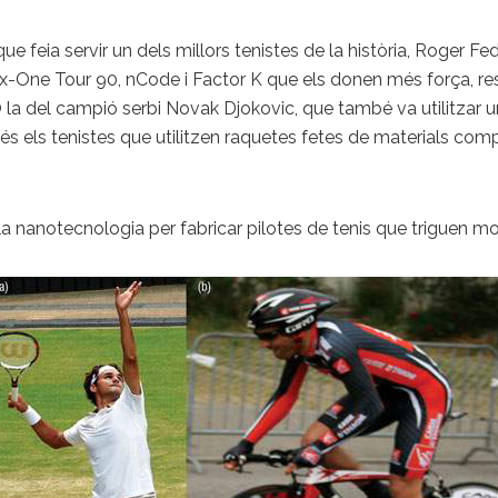
e feia servir un dels millors tenistes de la història, Roger 
ix-One Tour 90, nCode i Factor K que els donen més força, res
la del campió serbi Novak Djokovic, que també va utilitzar 
és els tenistes que utilitzen raquetes fetes de materials com
la nanotecnologia per fabricar pilotes de tenis que triguen mo