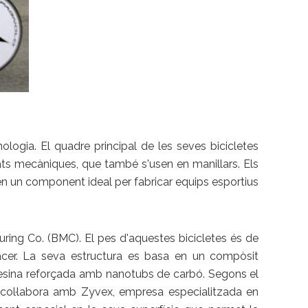
ogia. El quadre principal de les seves bicicletes
ats mecàniques, que també s'usen en manillars. Els
en un component ideal per fabricar equips esportius
ing Co. (BMC). El pes d'aquestes bicicletes és de
acer. La seva estructura es basa en un compòsit
resina reforçada amb nanotubs de carbó. Segons el
ton col·labora amb Zyvex, empresa especialitzada en