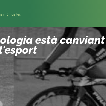
ïble món de les
ologia està canviant
l'esport