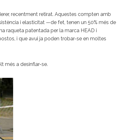
Federer, recentment retirat. Aquestes compten amb
istència i elasticitat —de fet, tenen un 50% més de
una raqueta patentada per la marca HEAD i
postos, i que avui ja poden trobar-se en moltes
lt més a desinflar-se.