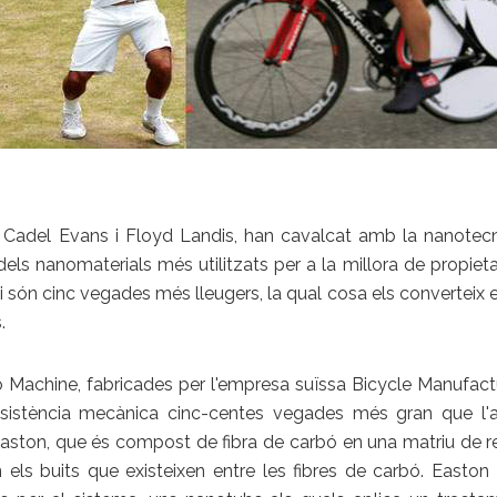
adel Evans i Floyd Landis, han cavalcat amb la nanotecnol
els nanomaterials més utilitzats per a la millora de propiet
 són cinc vegades més lleugers, la qual cosa els converteix 
.
Machine, fabricades per l'empresa suïssa Bicycle Manufactur
esistència mecànica cinc-centes vegades més gran que l'
aston, que és compost de fibra de carbó en una matriu de 
a en els buits que existeixen entre les fibres de carbó. Eas