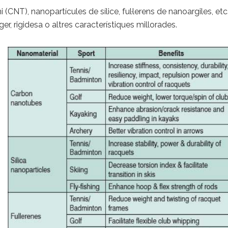
NT), nanopartícules de sílice, ful·lerens de nanoargiles, etc.,
uger, rigidesa o altres característiques millorades.