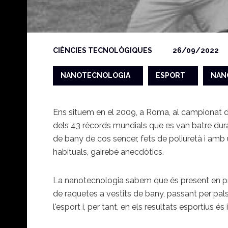
CIÈNCIES TECNOLÒGIQUES
26/09/2022
NANOTECNOLOGIA
ESPORT
NAN
Ens situem en el 2009, a Roma, al campionat d
dels 43 rècords mundials que es van batre durant
de bany de cos sencer, fets de poliuretà i amb
habituals, gairebé anecdòtics.
La nanotecnologia sabem que és present en pràc
de raquetes a vestits de bany, passant per pals d
l'esport i, per tant, en els resultats esportius é