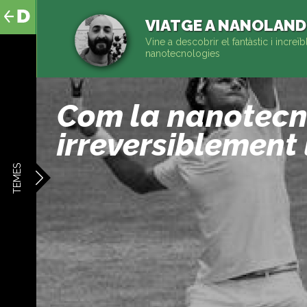
al
contingut
VIATGE A NANOLAND
Vine a descobrir el fantàstic i incre
nanotecnologies
Com la nanotecn
irreversiblement 
TEMES