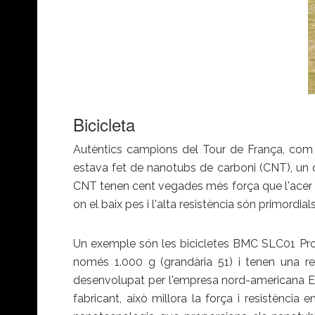
Bicicleta
Autèntics campions del Tour de França, com C
estava fet de nanotubs de carboni (CNT), un d
CNT tenen cent vegades més força que l'acer i
on el baix pes i l'alta resistència són primordials
Un exemple són les bicicletes BMC SLC01 Pro 
només 1.000 g (grandària 51) i tenen una r
desenvolupat per l'empresa nord-americana E
fabricant, això millora la força i resistènci