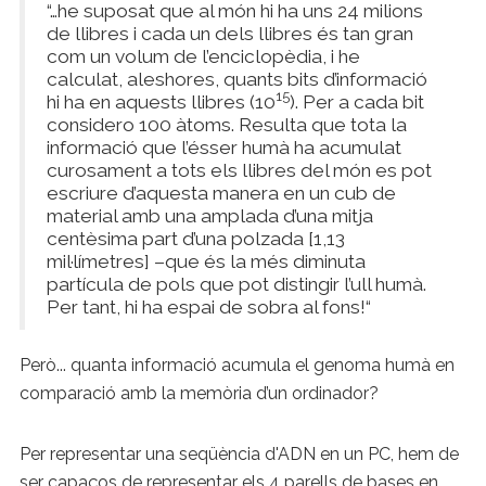
“…he suposat que al món hi ha uns 24 milions
de llibres i cada un dels llibres és tan gran
com un volum de l’enciclopèdia, i he
calculat, aleshores, quants bits d’informació
15
hi ha en aquests llibres (10
). Per a cada bit
considero 100 àtoms. Resulta que tota la
informació que l’ésser humà ha acumulat
curosament a tots els llibres del món es pot
escriure d’aquesta manera en un cub de
material amb una amplada d’una mitja
centèsima part d’una polzada [1,13
mil·límetres] –que és la més diminuta
partícula de pols que pot distingir l’ull humà.
Per tant, hi ha espai de sobra al fons!“
Però... quanta informació acumula el genoma humà en
comparació amb la memòria d’un ordinador?
Per representar una seqüència d'ADN en un PC, hem de
ser capaços de representar els 4 parells de bases en