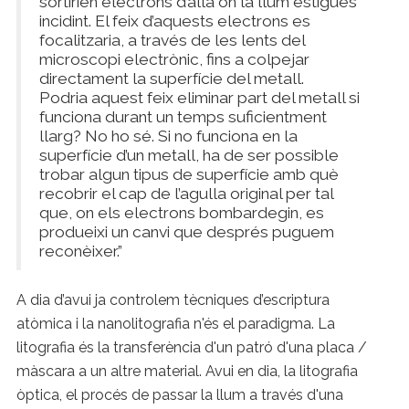
sortirien electrons d’allà on la llum estigués
incidint. El feix d’aquests electrons es
focalitzaria, a través de les lents del
microscopi electrònic, fins a colpejar
directament la superfície del metall.
Podria aquest feix eliminar part del metall si
funciona durant un temps suficientment
llarg? No ho sé. Si no funciona en la
superfície d’un metall, ha de ser possible
trobar algun tipus de superfície amb què
recobrir el cap de l’agulla original per tal
que, on els electrons bombardegin, es
produeixi un canvi que després puguem
reconèixer.”
A dia d’avui ja controlem tècniques d’escriptura
atòmica i la nanolitografia n'és el paradigma. La
litografia és la transferència d'un patró d'una placa /
màscara a un altre material. Avui en dia, la litografia
òptica, el procés de passar la llum a través d'una