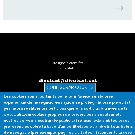
Divulgació científica
en català
divulcat@divulcat.cat
(+34) 934 120 030
CONFIGURAR COOKIES
Les cookies són importants per a tu, influeixen en la teva
experiència de navegació, ens ajuden a protegir la teva privacitat i
permeten realitzar les peticions que ens sol·licitis a través de la
Què és Divulcat?
web. Utilitzem cookies pròpies i de tercers per a analitzar els
nostres serveis i mostrar-te publicitat relacionada amb les teves
Avís legal
preferències sobre la base d’un perfil elaborat amb els teus hàbits
de navegació (per exemple, pàgines visitades). Si consents la seva
Inicia sessió