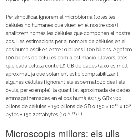
Per simplificar, ignorem el microbioma (totes les
cèl·lules no humanes que viuen en el nostre cos) i
analitzem només les cèl·lules que componen el nostre
cos. Les estimacions per al nombre de cèl·lules en el
cos humà oscil·len entre 10 bilions i 100 bilions. Agafem
100 bilions de cèl·lules com a estimació. Llavors, atès
que cada cèl·lula conté 1,5 GB de dades (això és molt
aproximat, ja que solament estic comptabilitzant
algunes cèl·lules i ignorant els espermatozoides i els
òvuls, per exemple), la quantitat aproximada de dades
emmagatzemades en el cos humà és: 1,5 GBx 100
12
9
bilions de cèl·lules = 150 bilions de GB o 150 × 10
x 10
21
bytes = 150 zettabytes (10 ^
) !!!
Microscopis millors: els ulls