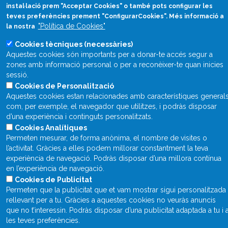
instal·lació prem "Acceptar Cookies" o també pots configurar les
teves preferències prement "ConfigurarCookies". Més informació a
"Política de Cookies"
la nostra
Cookies tècniques (necessàries)
Aquestes cookies són importants per a donar-te accés segur a
zones amb informació personal o per a reconèixer-te quan inicies
sessió.
Cookies de Personalització
Aquestes cookies estan relacionades amb característiques general
com, per exemple, el navegador que utilitzes, i podràs disposar
d’una experiència i continguts personalitzats.
Cookies Analítiques
Permeten mesurar, de forma anònima, el nombre de visites o
l’activitat. Gràcies a elles podem millorar constantment la teva
experiència de navegació. Podràs disposar d’una millora contínua
en l’experiència de navegació.
Cookies de Publicitat
Permeten que la publicitat que et vam mostrar sigui personalitzada 
rellevant per a tu. Gràcies a aquestes cookies no veuràs anuncis
que no t’interessin. Podràs disposar d’una publicitat adaptada a tu i 
les teves preferències.