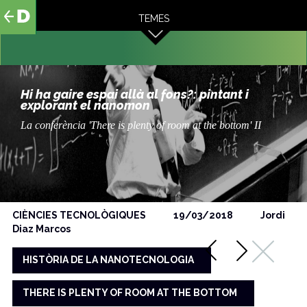
al
TEMES
contingut
Hi ha gaire espai allà al fons?: pintant i
explorant el nanomon
La conferència 'There is plenty of room at the bottom' II
CIÈNCIES TECNOLÒGIQUES
19/03/2018
Jordi
Diaz Marcos
HISTÒRIA DE LA NANOTECNOLOGIA
THERE IS PLENTY OF ROOM AT THE BOTTOM