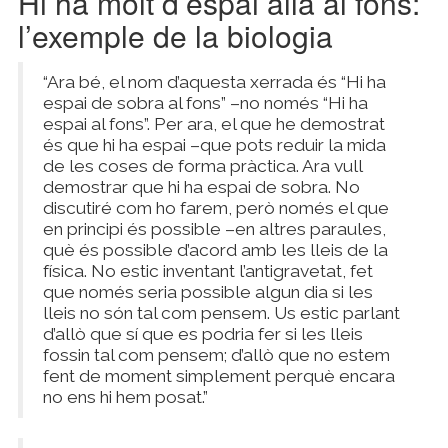
Hi ha molt d’espai allà al fons:
l’exemple de la biologia
“Ara bé, el nom d’aquesta xerrada és “Hi ha
espai de sobra al fons” –no només “Hi ha
espai al fons”. Per ara, el que he demostrat
és que hi ha espai –que pots reduir la mida
de les coses de forma pràctica. Ara vull
demostrar que hi ha espai de sobra. No
discutiré com ho farem, però només el que
en principi és possible –en altres paraules,
què és possible d’acord amb les lleis de la
física. No estic inventant l’antigravetat, fet
que només seria possible algun dia si les
lleis no són tal com pensem. Us estic parlant
d’allò que sí que es podria fer si les lleis
fossin tal com pensem; d’allò que no estem
fent de moment simplement perquè encara
no ens hi hem posat.”