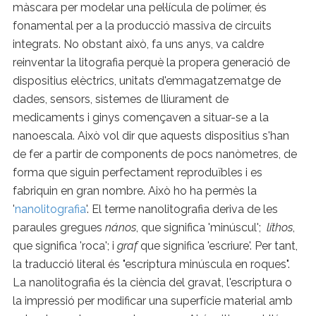
màscara per modelar una pel·lícula de polímer, és
fonamental per a la producció massiva de circuits
integrats. No obstant això, fa uns anys, va caldre
reinventar la litografia perquè la propera generació de
dispositius elèctrics, unitats d'emmagatzematge de
dades, sensors, sistemes de lliurament de
medicaments i ginys començaven a situar-se a la
nanoescala. Això vol dir que aquests dispositius s'han
de fer a partir de components de pocs nanòmetres, de
forma que siguin perfectament reproduïbles i es
fabriquin en gran nombre. Això ho ha permès la
'
nanolitografia
'. El terme nanolitografia deriva de les
paraules gregues
nános
, que significa 'minúscul';
líthos
,
que significa 'roca'; i
graf
que significa 'escriure'. Per tant,
la traducció literal és "escriptura minúscula en roques".
La nanolitografia és la ciència del gravat, l'escriptura o
la impressió per modificar una superfície material amb