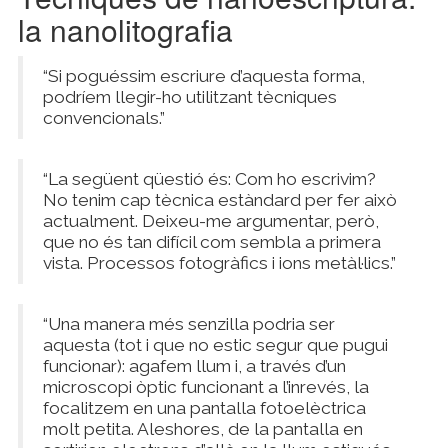
la nanolitografia
“Si poguéssim escriure d’aquesta forma,
podríem llegir-ho utilitzant tècniques
convencionals.”
“La següent qüestió és: Com ho escrivim?
No tenim cap tècnica estàndard per fer això
actualment. Deixeu-me argumentar, però,
que no és tan difícil com sembla a primera
vista. Processos fotogràfics i ions metàl·lics.”
“Una manera més senzilla podria ser
aquesta (tot i que no estic segur que pugui
funcionar): agafem llum i, a través d’un
microscopi òptic funcionant a l’inrevés, la
focalitzem en una pantalla fotoelèctrica
molt petita. Aleshores, de la pantalla en