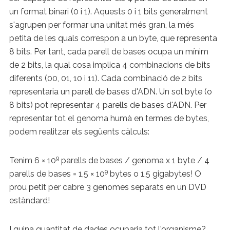
un format binari (0 i 1). Aquests 0 i 1 bits generalment
s'agrupen per formar una unitat més gran, la més
petita de les quals correspon a un byte, que representa
8 bits. Per tant, cada parell de bases ocupa un mínim
de 2 bits, la qual cosa implica 4 combinacions de bits
diferents (00, 01, 10 i 11). Cada combinació de 2 bits
representaria un parell de bases d'ADN. Un sol byte (o
8 bits) pot representar 4 parells de bases d'ADN. Per
representar tot el genoma humà en termes de bytes,
podem realitzar els següents càlculs:
9
Tenim 6 × 10
parells de bases / genoma x 1 byte / 4
9
parells de bases = 1,5 × 10
bytes o 1,5 gigabytes! O
prou petit per cabre 3 genomes separats en un DVD
estàndard!
I quina quantitat de dades ocuparia tot l'organisme?