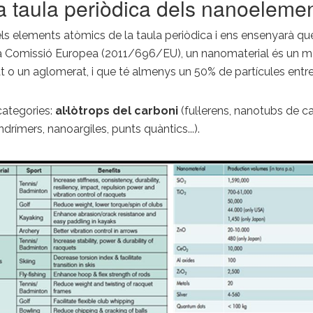
a taula periòdica dels nanoeleme
s elements atòmics de la taula periòdica i ens ensenyarà que
la Comissió Europea (2011/696/EU), un nanomaterial és un mat
t o un aglomerat, i que té almenys un 50% de partícules entre 
categories:
al·lòtrops del carboni
(ful·lerens, nanotubs de ca
drímers, nanoargiles, punts quàntics...).