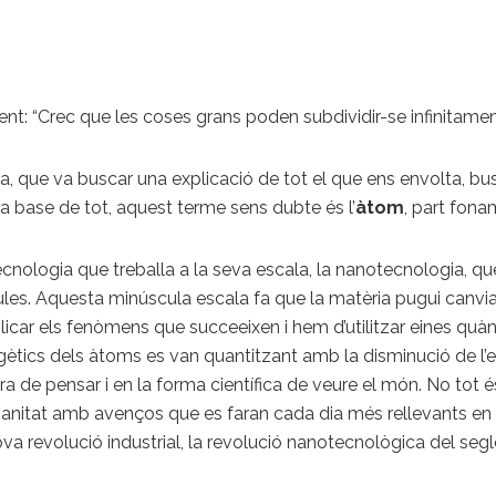
nt: “Crec que les coses grans poden subdividir-se infinitament
ega, que va buscar una explicació de tot el que ens envolta, bu
a base de tot, aquest terme sens dubte és l’
àtom
, part fona
cnologia que treballa a la seva escala, la nanotecnologia, qu
ules. Aquesta minúscula escala fa que la matèria pugui canviar
plicar els fenòmens que succeeixen i hem d’utilitzar eines quà
rgètics dels àtoms es van quantitzant amb la disminució de l’e
ra de pensar i en la forma científica de veure el món. No to
anitat amb avenços que es faran cada dia més rellevants en qu
 revolució industrial, la revolució nanotecnològica del segl