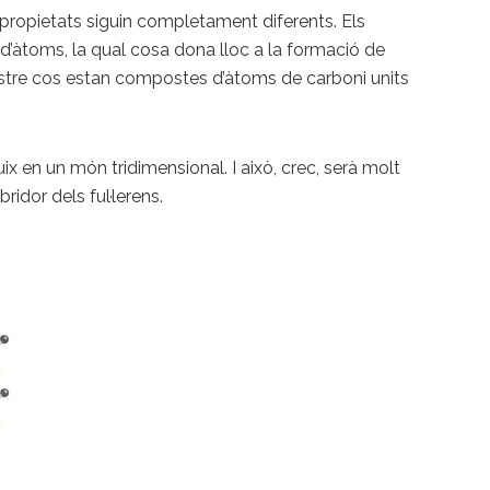
 propietats siguin completament diferents. Els
d’àtoms, la qual cosa dona lloc a la formació de
nostre cos estan compostes d’àtoms de carboni units
 en un món tridimensional. I això, crec, serà molt
ridor dels ful·lerens.