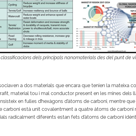
 classificacions dels principals nanomaterials des del punt de v
associaven a dos materials que encara que tenien la mateixa c
afit, material tou i mal conductor present en les mines dels ll
 consisteix en fulles d’hexàgons d’àtoms de carboni, mentre q
e carboni està unit covalentment a quatre àtoms de carboni m
ls radicalment diferents estan fets d’àtoms de carboni idèntic