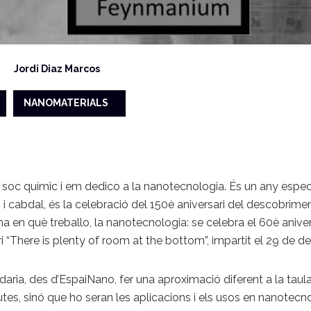
Jordi Diaz Marcos
NANOMATERIALS
ue soc químic i em dedico a la nanotecnologia. És un any espe
r, i cabdal, és la celebració del 150è aniversari del descobrimen
na en què treballo, la nanotecnologia: se celebra el 60è anive
ri “There is plenty of room at the bottom”, impartit el 29 de 
ria, des d’EspaiNano, fer una aproximació diferent a la taula
utes, sinó que ho seran les aplicacions i els usos en nanotec