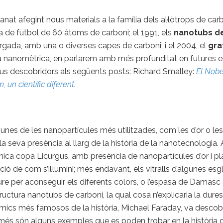
nat afegint nous materials a la família dels al·lòtrops de car
 de futbol de 60 àtoms de carboni; el 1991, els
nanotubs d
rgada, amb una o diverses capes de carboni; i el 2004, el
gra
scala nanomètrica, en parlarem amb més profunditat en futures 
us descobridors als següents posts: Richard Smalley:
El Nobe
 un científic diferent
.
unes de les nanopartícules més utilitzades, com les d’or o le
la seva presència al llarg de la història de la nanotecnologia.
nica copa Licurgus, amb presència de nanopartícules d’or i plat
ció de com s’il·lumini; més endavant, els vitralls d’algunes es
re per aconseguir els diferents colors, o l’espasa de Damasc 
ructura nanotubs de carboni, la qual cosa n’explicaria la duresa
mics més famosos de la història, Michael Faraday, va descobri
és són alguns exemples que es poden trobar en la història d