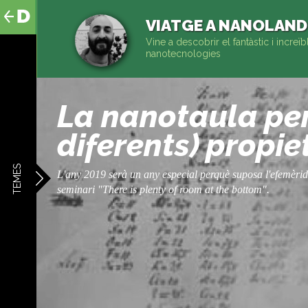
al
contingut
VIATGE A NANOLAND
Vine a descobrir el fantàstic i incre
nanotecnologies
La nanotaula peri
diferents) propi
TEMES
L'any 2019 serà un any especial perquè suposa l'efemèride 
seminari "There is plenty of room at the bottom".