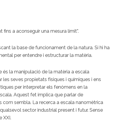
 fins a aconseguir una mesura límit”.
scant la base de funcionament de la natura. Si hi ha
mental per entendre i estructurar la matèria.
e és la manipulació de la matèria a escala
 les seves propietats físiques i químiques i ens
ntiques per interpretar els fenòmens en la
scala. Aquest fet implica que parlar de
t és com sembla. La recerca a escala nanomètrica
alsevol sector industrial present i futur. Sense
e XXI.