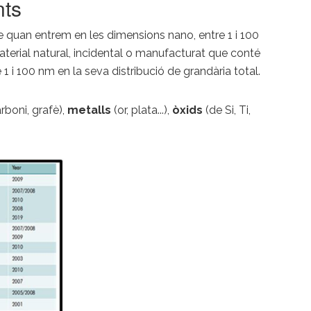
nts
 quan entrem en les dimensions nano, entre 1 i 100
erial natural, incidental o manufacturat que conté
1 i 100 nm en la seva distribució de grandària total.
rboni, grafè),
metalls
(or, plata...),
òxids
(de Si, Ti,