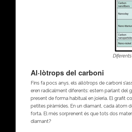
Diferents
Al·lòtrops del carboni
Fins fa pocs anys, els al·lòtrops de carboni s’
eren radicalment diferents: estem parlant del gr
present de forma habitual en joieria. El grafit
petites piràmides. En un diamant, cada àtom d
forta. El més sorprenent és que tots dos materia
diamant?