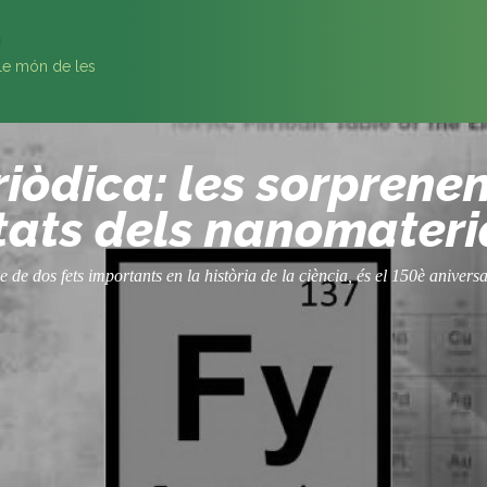
ïble món de les
òdica: les sorprenent
etats dels nanomateri
de dos fets importants en la història de la ciència, és el 150è aniversa