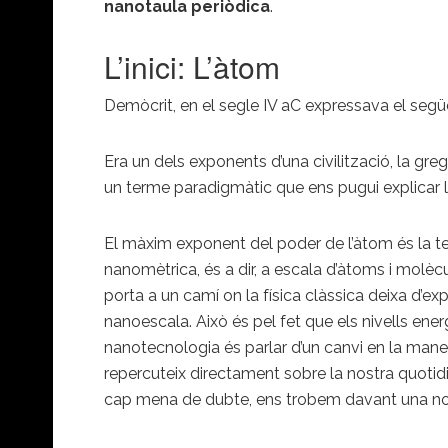
nanotaula periòdica
.
L’inici: L’àtom
Demòcrit, en el segle IV aC expressava el següe
Era un dels exponents d’una civilització, la gr
un terme paradigmàtic que ens pugui explicar l
El màxim exponent del poder de l’àtom és la te
nanomètrica, és a dir, a escala d’àtoms i molèc
porta a un camí on la física clàssica deixa d’ex
nanoescala. Això és pel fet que els nivells ene
nanotecnologia és parlar d’un canvi en la mane
repercuteix directament sobre la nostra quotidi
cap mena de dubte, ens trobem davant una nova