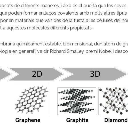
osats de diferents maneres, i això és el que fa que les seves
 que poden formar enllaços covalents amb molts altres tipus 
onen materials que van des de la fusta a les cèl·lules del 
 a aquestes molècules diferents propietats.
embrana químicament estable, bidimensional, d’un àtom de gruix
ologia en general”, va dir Richard Smalley, premi Nobel i descob