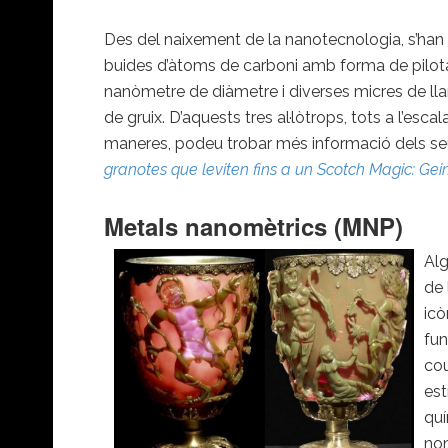
Des del naixement de la nanotecnologia, s’han a
buides d’àtoms de carboni amb forma de pilota
nanòmetre de diàmetre i diverses micres de lla
de gruix. D’aquests tres al·lòtrops, tots a l’e
maneres, podeu trobar més informació dels se
granotes que leviten fins a un Scotch Magic: Geim,
Metals nanomètrics (MNP)
Alg
de 
icò
fun
cou
est
quí
nom