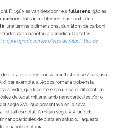
boni. El 1985 es van descobrir els
ful·lerens
, gàbies
e carboni
, tubs increïblement fins i buits d’un
fè
, una làmina bidimensional d’un àtom de carboni
entrades de la nanotaula periòdica. De totes
l a qui li agradaven les pilotes de futbol
i
Des de
s de plata es poden considerar “històriques” a causa
 Així, per exemple, a l’època romana trobem la
a al vidre, que li confereixen un color diferent, en
glésies de l’edat mitjana, amb nanopartícules d’or o
del segle XVII, que presentava en la seva
 i el tall esmolat. A mitjan segle XIX, un dels
r nanopartícules de plata en solució. I aquests
e la nanotecnologia.