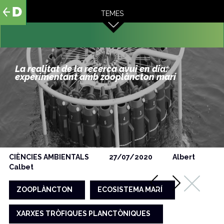
al
TEMES
contingut
La realitat de la recerca avui en dia:
experimentant amb zooplàncton marí
CIÈNCIES AMBIENTALS
27/07/2020
Albert
Calbet
ZOOPLÀNCTON
ECOSISTEMA MARÍ
XARXES TRÒFIQUES PLANCTÒNIQUES