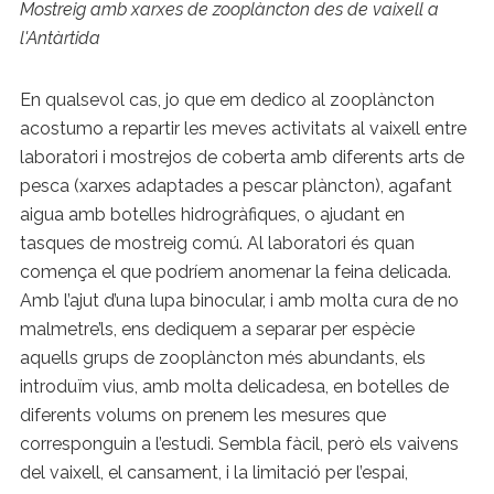
Mostreig amb xarxes de zooplàncton des de vaixell
a
l'Antàrtida
En qualsevol cas, jo que em dedico al zooplàncton
acostumo a repartir les meves activitats al vaixell entre
laboratori i mostrejos de coberta amb diferents arts de
pesca (xarxes adaptades a pescar plàncton), agafant
aigua amb botelles hidrogràfiques, o ajudant en
tasques de mostreig comú. Al laboratori és quan
comença el que podríem anomenar la feina delicada.
Amb l’ajut d’una lupa binocular, i amb molta cura de no
malmetre’ls, ens dediquem a separar per espècie
aquells grups de zooplàncton més abundants, els
introduïm vius, amb molta delicadesa, en botelles de
diferents volums on prenem les mesures que
corresponguin a l’estudi. Sembla fàcil, però els vaivens
del vaixell, el cansament, i la limitació per l’espai,