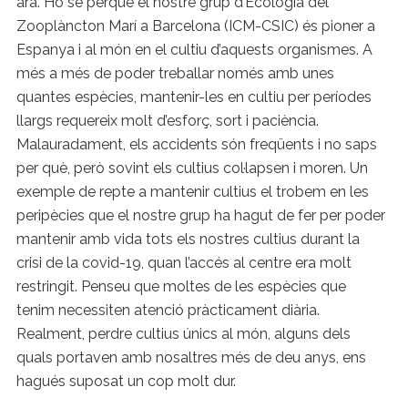
ara. Ho sé perquè el nostre grup d’Ecologia del
Zooplàncton Marí a Barcelona (ICM-CSIC) és pioner a
Espanya i al món en el cultiu d’aquests organismes. A
més a més de poder treballar només amb unes
quantes espècies, mantenir-les en cultiu per períodes
llargs requereix molt d’esforç, sort i paciència.
Malauradament, els accidents són freqüents i no saps
per què, però sovint els cultius col·lapsen i moren. Un
exemple de repte a mantenir cultius el trobem en les
peripècies que el nostre grup ha hagut de fer per poder
mantenir amb vida tots els nostres cultius durant la
crisi de la covid-19, quan l’accés al centre era molt
restringit. Penseu que moltes de les espècies que
tenim necessiten atenció pràcticament diària.
Realment, perdre cultius únics al món, alguns dels
quals portaven amb nosaltres més de deu anys, ens
hagués suposat un cop molt dur.