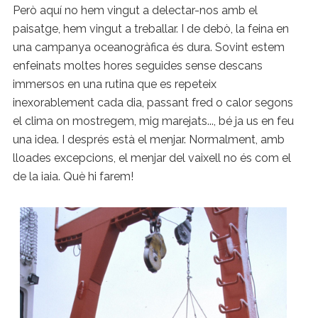
Però aquí no hem vingut a delectar-nos amb el
paisatge, hem vingut a treballar. I de debò, la feina en
una campanya oceanogràfica és dura. Sovint estem
enfeinats moltes hores seguides sense descans
immersos en una rutina que es repeteix
inexorablement cada dia, passant fred o calor segons
el clima on mostregem, mig marejats..., bé ja us en feu
una idea. I després està el menjar. Normalment, amb
lloades excepcions, el menjar del vaixell no és com el
de la iaia. Què hi farem!