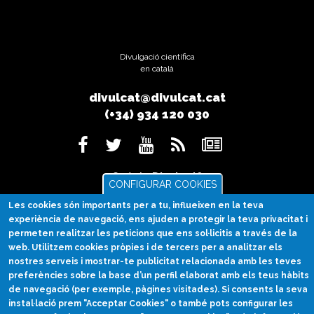
Divulgació científica
en català
divulcat@divulcat.cat
(+34) 934 120 030
Què és Divulcat?
CONFIGURAR COOKIES
Avís legal
Les cookies són importants per a tu, influeixen en la teva
Inicia sessió
experiència de navegació, ens ajuden a protegir la teva privacitat i
permeten realitzar les peticions que ens sol·licitis a través de la
web. Utilitzem cookies pròpies i de tercers per a analitzar els
nostres serveis i mostrar-te publicitat relacionada amb les teves
preferències sobre la base d’un perfil elaborat amb els teus hàbits
de navegació (per exemple, pàgines visitades). Si consents la seva
instal·lació prem "Acceptar Cookies" o també pots configurar les