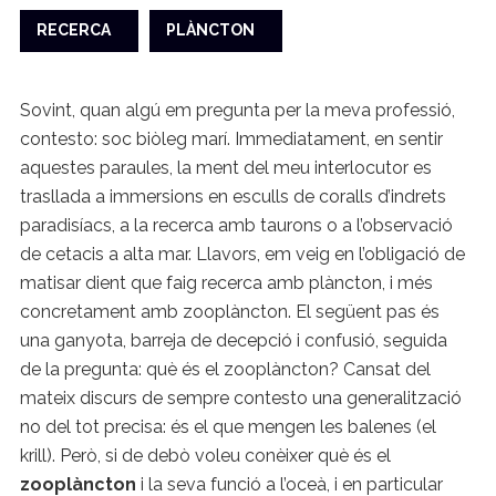
RECERCA
PLÀNCTON
Sovint, quan algú em pregunta per la meva professió,
contesto: soc biòleg marí. Immediatament, en sentir
aquestes paraules, la ment del meu interlocutor es
trasllada a immersions en esculls de coralls d’indrets
paradisíacs, a la recerca amb taurons o a l’observació
de cetacis a alta mar. Llavors, em veig en l’obligació de
matisar dient que faig recerca amb plàncton, i més
concretament amb zooplàncton. El següent pas és
una ganyota, barreja de decepció i confusió, seguida
de la pregunta: què és el zooplàncton? Cansat del
mateix discurs de sempre contesto una generalització
no del tot precisa: és el que mengen les balenes (el
krill). Però, si de debò voleu conèixer què és el
zooplàncton
i la seva funció a l’oceà, i en particular