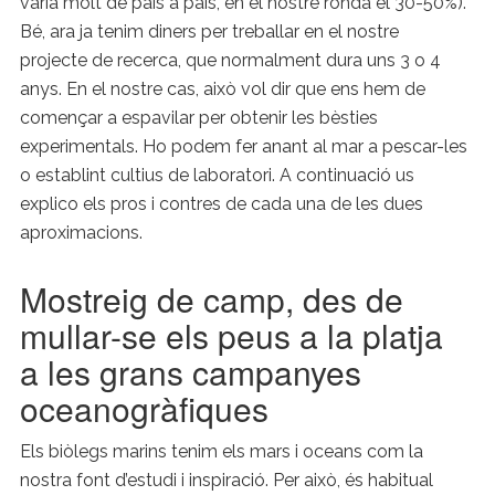
varia molt de país a país, en el nostre ronda el 30-50%).
Bé, ara ja tenim diners per treballar en el nostre
projecte de recerca, que normalment dura uns 3 o 4
anys. En el nostre cas, això vol dir que ens hem de
començar a espavilar per obtenir les bèsties
experimentals. Ho podem fer anant al mar a pescar-les
o establint cultius de laboratori. A continuació us
explico els pros i contres de cada una de les dues
aproximacions.
Mostreig de camp, des de
mullar-se els peus a la platja
a les grans campanyes
oceanogràfiques
Els biòlegs marins tenim els mars i oceans com la
nostra font d’estudi i inspiració. Per això, és habitual