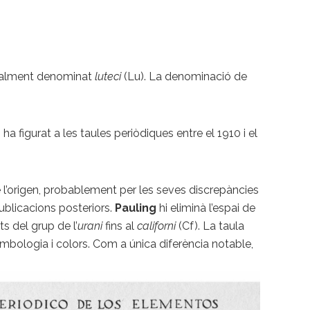
tualment denominat
luteci
(Lu). La denominació de
ha figurat a les taules periòdiques entre el 1910 i el
l’origen, probablement per les seves discrepàncies
ublicacions posteriors.
Pauling
hi eliminà l’espai de
s del grup de l’
urani
fins al
californi
(Cf). La taula
imbologia i colors. Com a única diferència notable,