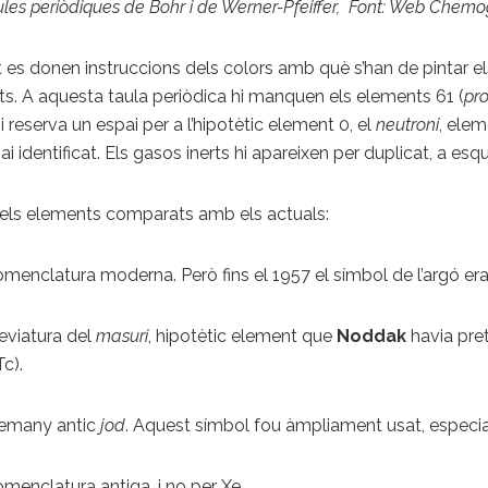
ules periòdiques de Bohr i de Werner-Pfeiffer, Font: Web Chemo
ot es donen instruccions dels colors amb què s’han de pintar e
s. A aquesta taula periòdica hi manquen els elements 61 (
pr
i reserva un espai per a l’hipotètic element 0, el
neutroni
, ele
ai identificat. Els gasos inerts hi apareixen per duplicat, a esq
 dels elements comparats amb els actuals:
omenclatura moderna. Però fins el 1957 el símbol de l’argó era
reviatura del
masuri
, hipotètic element que
Noddak
havia pre
Tc).
alemany antic
jod
. Aquest símbol fou àmpliament usat, espec
omenclatura antiga, i no per Xe.