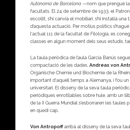
Autònoma de Barcelona
—nom que prengué la UB
facultats. El 24 de setembre de 1933, el Patron
escollit, s’hi canvià el mobiliari, s’hi instal·là 
d’aquesta actuació. Per motius polítics s’hagué 
l'actual 111 de la facultat de Filologia, es c
classes en algun moment dels seus estudis, ta
La taula periòdica de l’aula García Banús segu
compactació de les dades.
Andreas von Ant
Organische Chemie und Biochemie de la Rheinis
important d'aquell temps a Alemanya, i fou un a
universitari. El disseny de la seva taula periòd
periòdiques enrotllables sobre hule, amb un ll
de la II Guerra Mundial s’esborraren les taules
en quedi cap.
Von Antropoff
arribà al disseny de la seva tau