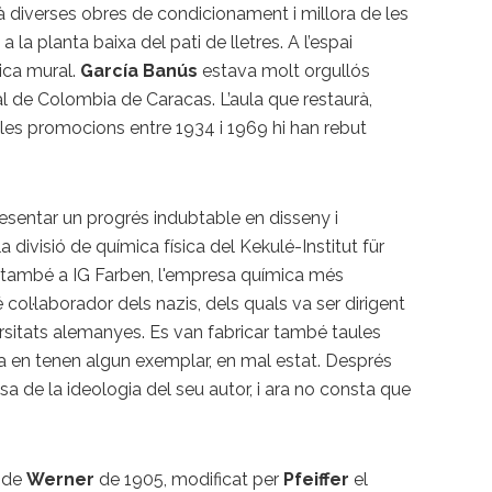
diverses obres de condicionament i millora de les
"
a la planta baixa del pati de lletres. A l’espai
dica mural.
García Banús
estava molt orgullós
nal de Colombia
de Caracas. L’aula que restaurà,
 les promocions entre 1934 i 1969 hi han rebut
esentar un progrés indubtable en disseny i
a divisió de química física del Kekulé-Institut für
t també a IG Farben, l'empresa química més
col·laborador dels nazis, dels quals va ser dirigent
versitats alemanyes. Es van fabricar també taules
ra en tenen algun exemplar, en mal estat. Després
a de la ideologia del seu autor, i ara no consta que
l de
Werner
de 1905, modificat per
Pfeiffer
el