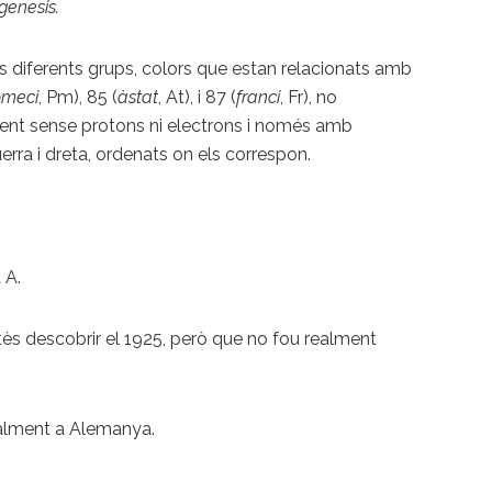
genesis.
ls diferents grups, colors que estan relacionats amb
omeci
, Pm), 85 (
àstat
, At), i 87 (
franci
, Fr), no
ment sense protons ni electrons i només amb
uerra i dreta, ordenats on els correspon.
 A.
tès descobrir el 1925, però que no fou realment
ialment a Alemanya.