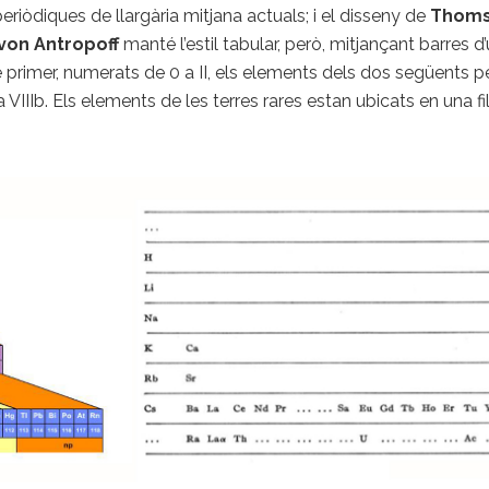
 periòdiques de llargària mitjana actuals; i el disseny de
Thom
von Antropoff
manté l’estil tabular, però, mitjançant barres 
 primer, numerats de 0 a II, els elements dels dos següents pe
 a VIIIb. Els elements de les terres rares estan ubicats en una f