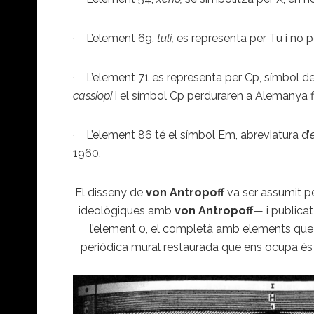
· L’element 69,
tuli,
es representa per Tu i no p
· L’element 71 es representa per Cp, símbol d
cassiopi
i el símbol Cp perduraren a Alemanya f
· L’element 86 té el símbol Em, abreviatura d’
1960.
El disseny de
von Antropoff
va ser assumit p
ideològiques amb
von Antropoff
— i publicat 
l’element 0, el completà amb elements que hi
periòdica mural restaurada que ens ocupa és 