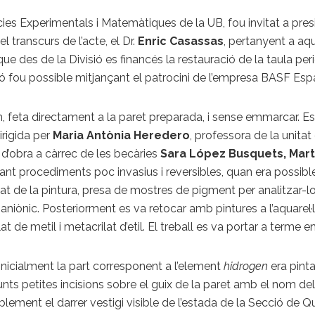
ncies Experimentals i Matemàtiques de la UB, fou invitat a pres
 transcurs de l’acte, el Dr.
Enric Casassas
, pertanyent a aq
que des de la Divisió es financés la restauració de la taula pe
ió fou possible mitjançant el patrocini de l’empresa BASF Esp
5 m, feta directament a la paret preparada, i sense emmarcar. E
irigida per
Maria Antònia Heredero
, professora de la unita
 d’obra a càrrec de les becàries
Sara López Busquets, Mar
 usant procediments poc invasius i reversibles, quan era poss
t de la pintura, presa de mostres de pigment per analitzar-lo 
iònic. Posteriorment es va retocar amb pintures a l’aquarel·
lat de metil i metacrilat d’etil. El treball es va portar a terme
inicialment la part corresponent a l’element
hidrogen
era pint
punts petites incisions sobre el guix de la paret amb el nom d
ement el darrer vestigi visible de l’estada de la Secció de Quím