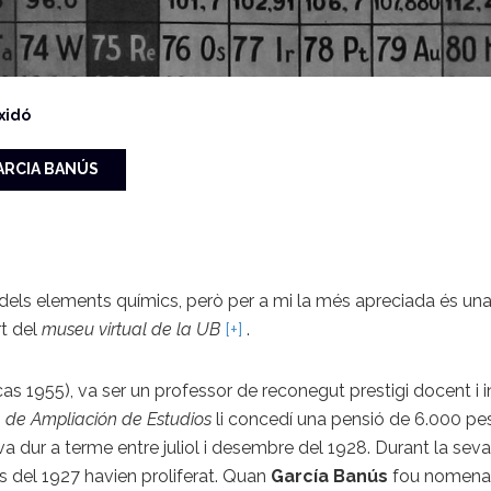
xidó
ARCIA BANÚS
els elements químics, però per a mi la més apreciada és una ta
rt del
museu virtual de la UB
[+]
.
as 1955), va ser un professor de reconegut prestigi docent i 
 de Ampliación de Estudios
li concedí una pensió de 6.000 pess
a dur a terme entre juliol i desembre del 1928. Durant la se
s del 1927 havien proliferat. Quan
García Banús
fou nomenat