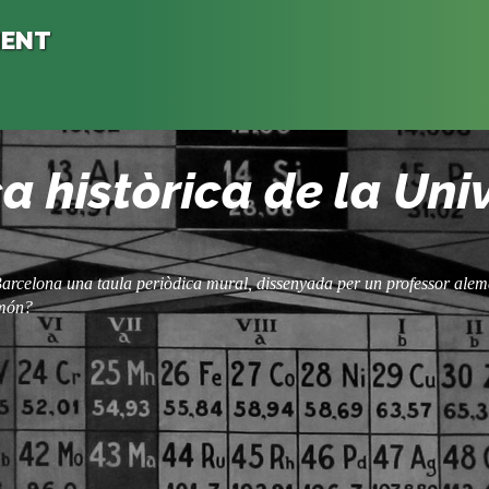
MENT
a històrica de la Uni
e Barcelona una taula periòdica mural, dissenyada per un professor alem
 món?