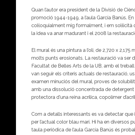
Quan l’autor era president de la Divisió de Ciè
promoció 1944-1949, a l’aula García Banús. En el
col·loquialment mig formalment, i em sol·licità 
la idea va anar madurant i el 2008 la restaurac
El mural és una pintura a l’oli, de 2,720 x 2,17
molts punts erosionats. La restauració va ser d
Facultat de Belles Arts de la UB, amb el treball
van seguir els criteris actuals de restauració,
examen minuciós del mural, proves de solubilita
amb una dissolució concentrada de detergent an
protectora d'una reïna acrílica, copolímer d’acri
Com a detalls interessants es va detectar que 
per l’actual color blau marí. Hi ha en diversos 
taula periòdica de l’aula García Banús és probabl