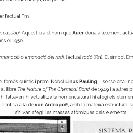
er l’actual Tm.
el
cassiopi
. Aquest era el nom que
Auer
donà a l’element ac
ins el 1950.
emanació
o
emanació del radi
, l’actual
radó
(Rn). El símbol Em 
el famós químic i premi Nobel
Linus Pauling
—sense citar-ne 
al llibre
The Nature of The Chemical Bond
de 1949 i a altres p
 faltaven, hi actualitzà la nomenclatura i hi afegí els element
idèntica a la de
von Antropoff
, amb la mateixa estructura, s
s’hi van afegir les masses atòmiques dels elements.