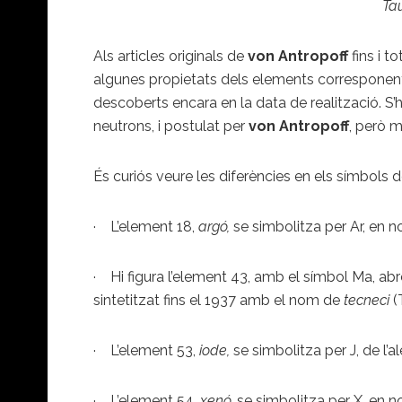
Ta
Als articles originals de
von Antropoff
fins i t
algunes propietats dels elements corresponent
descoberts encara en la data de realització. S’h
neutrons, i postulat per
von Antropoff
, però m
És curiós veure les diferències en els símbols
· L’element 18,
argó,
se simbolitza per Ar, en n
· Hi figura l’element 43, amb el símbol Ma, ab
sintetitzat fins el 1937 amb el nom de
tecneci
(
· L’element 53,
iode,
se simbolitza per J, de l’
· L’element 54,
xenó,
se simbolitza per X, en n