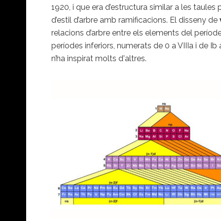
1920, i que era d’estructura similar a les taules
d’estil d’arbre amb ramificacions. El disseny de
relacions d’arbre entre els elements del període
períodes inferiors, numerats de 0 a VIIIa i de Ib
n’ha inspirat molts d'altres.