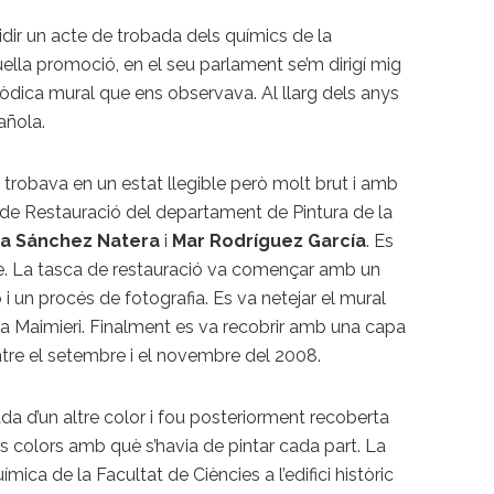
idir un acte de trobada dels químics de la
uella promoció, en el seu parlament se’m dirigí mig
riòdica mural que ens observava. Al llarg dels anys
añola.
s trobava en un estat llegible però molt brut i amb
t de Restauració del departament de Pintura de la
ta Sánchez Natera
i
Mar Rodríguez García
. Es
ible. La tasca de restauració va començar amb un
i un procés de fotografia. Es va netejar el mural
la Maimieri. Finalment es va recobrir amb una capa
 entre el setembre i el novembre del 2008.
ada d’un altre color i fou posteriorment recoberta
els colors amb què s’havia de pintar cada part. La
ica de la Facultat de Ciències a l’edifici històric