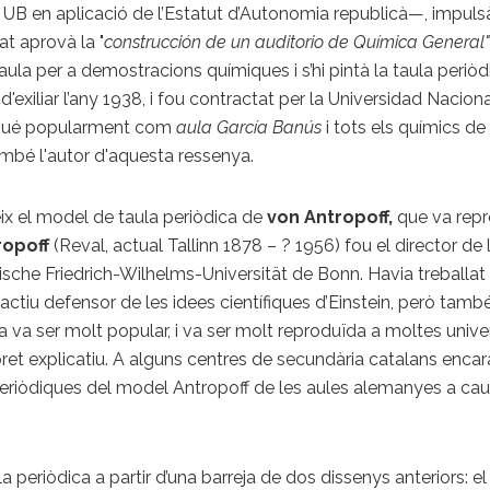
 en aplicació de l’Estatut d’Autonomia republicà—, impulsà 
at aprovà la "
construcción de un auditorio de Química General
una taula per a demostracions químiques i s’hi pintà la taula periò
d'exiliar l’any 1938, i fou contractat per la Universidad Nacio
onegué popularment com
aula García Banús
i tots els químics de
mbé l'autor d'aquesta ressenya.
eix el model de taula periòdica de
von Antropoff,
que va repr
ropoff
(Reval, actual Tallinn 1878 – ? 1956) fou el director de l
che Friedrich-Wilhelms-Universität de Bonn. Havia treballa
ctiu defensor de les idees científiques d’Einstein, però també 
ica va ser molt popular, i va ser molt reproduïda a moltes uni
ibret explicatiu. A alguns centres de secundària catalans enca
 periòdiques del model Antropoff de les aules alemanyes a caus
la periòdica a partir d’una barreja de dos dissenys anteriors: e