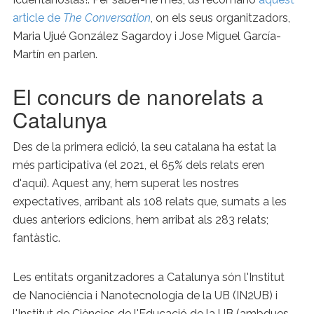
article de
The Conversation
, on els seus organitzadors,
Maria Ujué González Sagardoy i Jose Miguel García-
Martín en parlen.
El concurs de nanorelats a
Catalunya
Des de la primera edició, la seu catalana ha estat la
més participativa (el 2021, el 65% dels relats eren
d'aquí). Aquest any, hem superat les nostres
expectatives, arribant als 108 relats que, sumats a les
dues anteriors edicions, hem arribat als 283 relats;
fantàstic.
Les entitats organitzadores a Catalunya són l'Institut
de Nanociència i Nanotecnologia de la UB (IN2UB) i
l'Institut de Ciències de l'Educació de la UB (ambdues