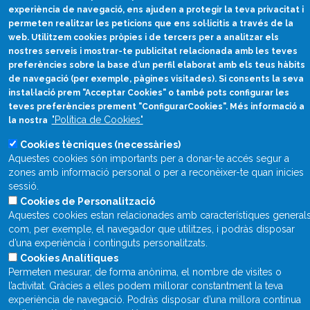
divulcat@divulcat.cat
experiència de navegació, ens ajuden a protegir la teva privacitat i
(+34) 934 120 030
permeten realitzar les peticions que ens sol·licitis a través de la
web. Utilitzem cookies pròpies i de tercers per a analitzar els
nostres serveis i mostrar-te publicitat relacionada amb les teves
preferències sobre la base d’un perfil elaborat amb els teus hàbits
de navegació (per exemple, pàgines visitades). Si consents la seva
Què és Divulcat?
instal·lació prem "Acceptar Cookies" o també pots configurar les
Avís legal
teves preferències prement "ConfigurarCookies". Més informació a
"Política de Cookies"
la nostra
Inicia sessió
Cookies tècniques (necessàries)
Aquestes cookies són importants per a donar-te accés segur a
zones amb informació personal o per a reconèixer-te quan inicies
sessió.
Cookies de Personalització
Aquestes cookies estan relacionades amb característiques general
com, per exemple, el navegador que utilitzes, i podràs disposar
d’una experiència i continguts personalitzats.
Cookies Analítiques
Permeten mesurar, de forma anònima, el nombre de visites o
l’activitat. Gràcies a elles podem millorar constantment la teva
experiència de navegació. Podràs disposar d’una millora contínua