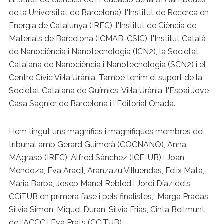
de la Universitat de Barcelona), l'Institut de Recerca en
Energia de Catalunya (IREC), l'Institut de Ciència de
Materials de Barcelona (ICMAB-CSIC), l'Institut Català
de Nanociència i Nanotecnologia (ICN2), la Societat
Catalana de Nanociència i Nanotecnologia (SCN2) i el
Centre Cívic Vil·la Urània. També tenim el suport de la
Societat Catalana de Químics, Vil·la Urània, l'Espai Jove
Casa Sagnier de Barcelona i l'Editorial Onada.
Hem tingut uns magnífics i magnífiques membres del
tribunal amb Gerard Guimerà (COCNANO), Anna
MAgrasó (IREC), Alfred Sànchez (ICE-UB) i Joan
Mendoza, Eva Aracil, Aranzazu Villuendas, Felix Mata,
Maria Barba, Josep Manel Rebled i Jordi Díaz dels
CCiTUB en primera fase i pels finalistes, Marga Pradas,
Silvia Simon, Miquel Duran, Silvia Frias, Cinta Bellmunt
de l'ACCC i Eva Prats (CCiTUB).