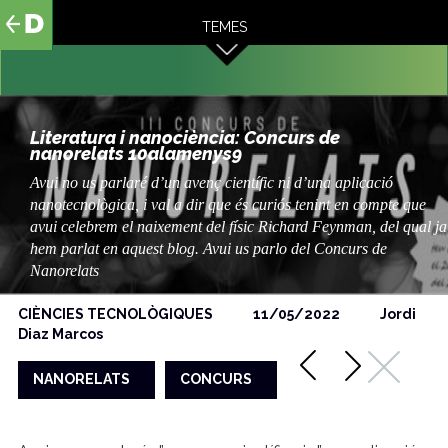
al
TEMES
contingut
Literatura i nanociència: Concurs de
nanorelats 10alamenys9
Avui no us parlaré d’un avenç científic ni d’una aplicació
nanotecnològica, i val a dir que és curiós tenint en compte que
avui celebrem el naixement del físic Richard Feynman, del qual ja
hem parlat en aquest blog. Avui us parlo del Concurs de
Nanorelats
CIÈNCIES TECNOLÒGIQUES
11/05/2022
Jordi
Diaz Marcos
NANORELATS
CONCURS