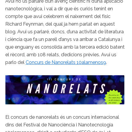
Avui no us parlaré d’un avenç científic ni d’una aplicació
nanotecnològica, i val a dir que és curiós tenint en
compte que avui celebrem el naixement del físic
Richard Feynman, del qual ja hem parlat en aquest
blog. Avui us parlaré, doncs, d’una activitat de literatura
i ciència que fa un parell d’anys va arribar a Catalunya i
que enguany es consolida amb la tercera edició batent
el rècord, amb 108 relats, d’edicions prèvies. Avui us
parlo del
Concurs de Nanorelats 10alamenos9
.
El concurs de nanorelats és un concurs internacional
dins del Festival de Nanociència i Nanotecnologia