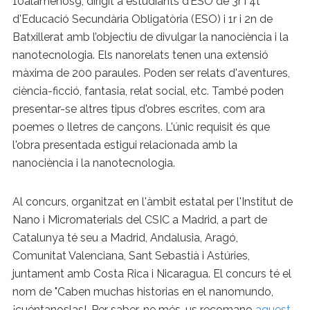
10alamenos9, dirigit a estudiants d’ESO de 3r i 4t
d'Educació Secundària Obligatòria (ESO) i 1r i 2n de
Batxillerat amb l’objectiu de divulgar la nanociència i la
nanotecnologia. Els nanorelats tenen una extensió
màxima de 200 paraules. Poden ser relats d'aventures,
ciència-ficció, fantasia, relat social, etc. També poden
presentar-se altres tipus d'obres escrites, com ara
poemes o lletres de cançons. L'únic requisit és que
l'obra presentada estigui relacionada amb la
nanociència i la nanotecnologia.
Al concurs, organitzat en l'àmbit estatal per l'Institut de
Nano i Micromaterials del CSIC a Madrid, a part de
Catalunya té seu a Madrid, Andalusia, Aragó,
Comunitat Valenciana, Sant Sebastià i Astúries,
juntament amb Costa Rica i Nicaragua. El concurs té el
nom de "Caben muchas historias en el nanomundo,
¡cuéntanoslas!. Per saber-ne més, us recomano
aquest