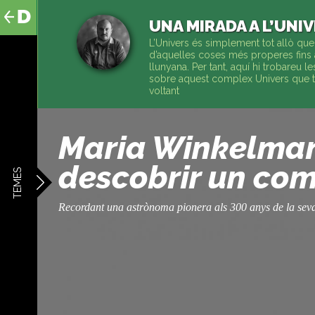
al
contingut
UNA MIRADA A L’UNI
L’Univers és simplement tot allò que
d’aquelles coses més properes fins 
llunyana. Per tant, aquí hi trobareu l
sobre aquest complex Univers que t
voltant
Maria Winkelman
descobrir un co
TEMES
Recordant una astrònoma pionera als 300 anys de la sev