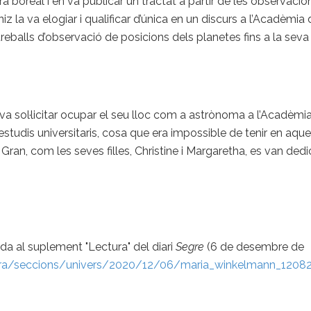
 boreal i en va publicar un tractat a partir de les observacion
bniz la va elogiar i qualificar d’única en un discurs a l’Acadèmia
treballs d’observació de posicions dels planetes fins a la seva 
a va sol·licitar ocupar el seu lloc com a astrònoma a l’Acadèmi
estudis universitaris, cosa que era impossible de tenir en aquel
l Gran, com les seves filles, Christine i Margaretha, es van de
cada al suplement "Lectura" del diari
Segre
(6 de desembre de
ura/seccions/univers/2020/12/06/maria_winkelmann_1208