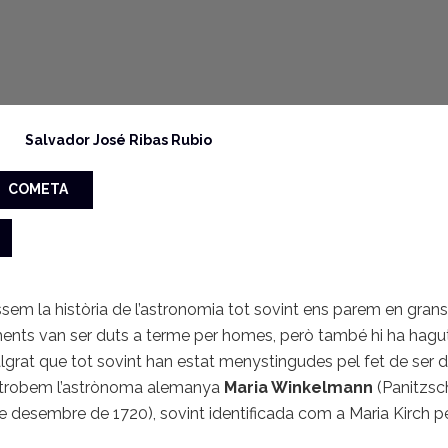
Salvador José Ribas Rubio
COMETA
em la història de l’astronomia tot sovint ens parem en grans
ents van ser duts a terme per homes, però també hi ha hagut
algrat que tot sovint han estat menystingudes pel fet de ser don
I trobem l’astrònoma alemanya
Maria Winkelmann
(Panitzsch
de desembre de 1720), sovint identificada com a Maria Kirch