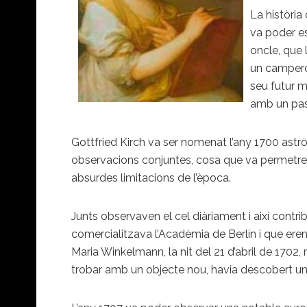
La història
va poder es
oncle, que 
un camperol
seu futur m
amb un past
Gottfried Kirch va ser nomenat l’any 1700 astrò
observacions conjuntes, cosa que va permetre 
absurdes limitacions de l’època.
Junts observaven el cel diàriament i així contr
comercialitzava l’Acadèmia de Berlín i que eren
Maria Winkelmann, la nit del 21 d’abril de 1702,
trobar amb un objecte nou, havia descobert 