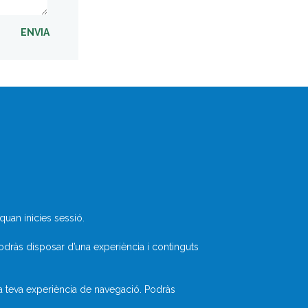
ENVIA
Què és Divulcat?
uan inicies sessió.
Avís legal
Inicia sessió
odràs disposar d’una experiència i continguts
la teva experiència de navegació. Podràs