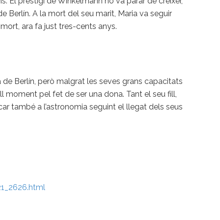
s. El prestigi de Winkelmann no va parar de créixer,
 de Berlín. A la mort del seu marit, Maria va seguir
mort, ara fa just tres-cents anys.
a de Berlín, però malgrat les seves grans capacitats
l moment pel fet de ser una dona. Tant el seu fill,
dicar també a l’astronomia seguint el llegat dels seus
21_2626.html