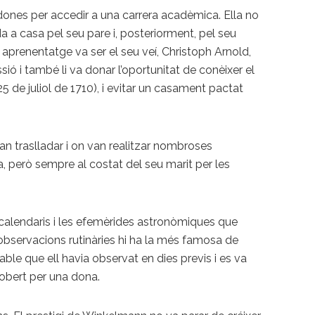
dones per accedir a una carrera acadèmica. Ella no
a a casa pel seu pare i, posteriorment, pel seu
 aprenentatge va ser el seu veí, Christoph Arnold,
ió i també li va donar l’oportunitat de conèixer el
5 de juliol de 1710), i evitar un casament pactat
an traslladar i on van realitzar nombroses
 però sempre al costat del seu marit per les
s calendaris i les efemèrides astronòmiques que
 observacions rutinàries hi ha la més famosa de
able que ell havia observat en dies previs i es va
obert per una dona.