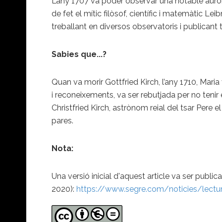
L’any 1707 va poder observar una notable aurora
de fet el mític filòsof, científic i matemàtic Lei
treballant en diversos observatoris i publicant 
Sabies que...?
Quan va morir Gottfried Kirch, l’any 1710, Mari
i reconeixements, va ser rebutjada per no tenir 
Christfried Kirch, astrònom reial del tsar Pere e
pares.
Nota:
Una versió inicial d'aquest article va ser publi
2020):
https://www.segre.com/noticies/lect