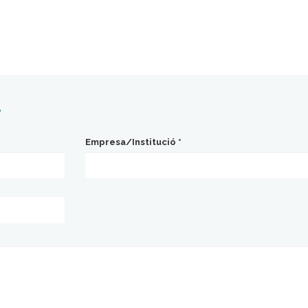
t
Empresa/Institució
*