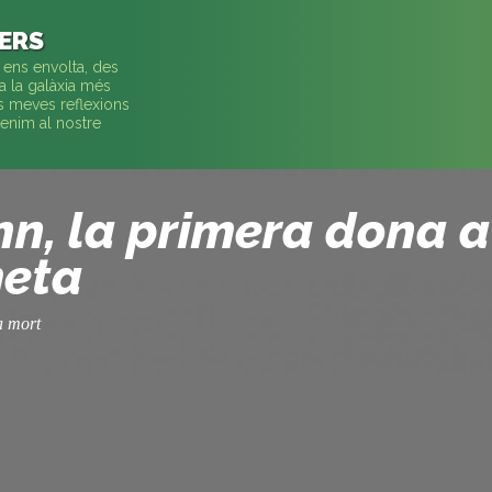
VERS
 ens envolta, des
a la galàxia més
es meves reflexions
enim al nostre
n, la primera dona a
meta
a mort