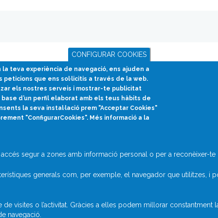
CONFIGURAR COOKIES
en la teva experiència de navegació, ens ajuden a
s peticions que ens sol·licitis a través de la web.
tzar els nostres serveis i mostrar-te publicitat
base d’un perfil elaborat amb els teus hàbits de
nsents la seva instal·lació prem "Acceptar Cookies"
prement "ConfigurarCookies". Més informació a la
divulcat@divulcat.cat
(+34) 934 120 030
accés segur a zones amb informació personal o per a reconèixer-te q
rístiques generals com, per exemple, el navegador que utilitzes, i p
 visites o l’activitat. Gràcies a elles podem millorar constantment 
 de navegació.