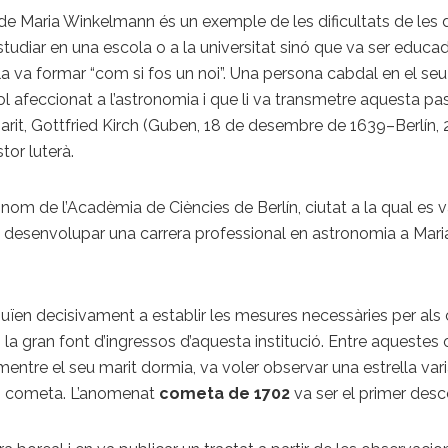
 de Maria Winkelmann és un exemple de les dificultats de les 
tudiar en una escola o a la universitat sinó que va ser educad
la va formar “com si fos un noi”. Una persona cabdal en el seu
 afeccionat a l’astronomia i que li va transmetre aquesta pass
arit, Gottfried Kirch (Guben, 18 de desembre de 1639–Berlín, 2
or luterà.
nom de l’Acadèmia de Ciències de Berlín, ciutat a la qual es v
desenvolupar una carrera professional en astronomia a Maria,
ibuïen decisivament a establir les mesures necessàries per al
 la gran font d’ingressos d’aquesta institució. Entre aquestes
 mentre el seu marit dormia, va voler observar una estrella vari
un cometa. L’anomenat
cometa de 1702
va ser el primer desc