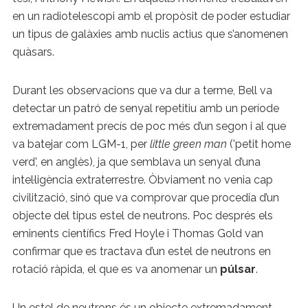
en un radiotelescopi amb el propòsit de poder estudiar
un tipus de galàxies amb nuclis actius que s’anomenen
quàsars.
Durant les observacions que va dur a terme, Bell va
detectar un patró de senyal repetitiu amb un període
extremadament precís de poc més d’un segon i al que
va batejar com LGM-1, per
little green man
('petit home
verd', en anglès), ja que semblava un senyal d’una
intel·ligència extraterrestre. Òbviament no venia cap
civilització, sinó que va comprovar que procedia d’un
objecte del tipus estel de neutrons. Poc després els
eminents científics Fred Hoyle i Thomas Gold van
confirmar que es tractava d’un estel de neutrons en
rotació ràpida, el que es va anomenar un
púlsar
.
Un estel de neutrons és un objecte extremadament