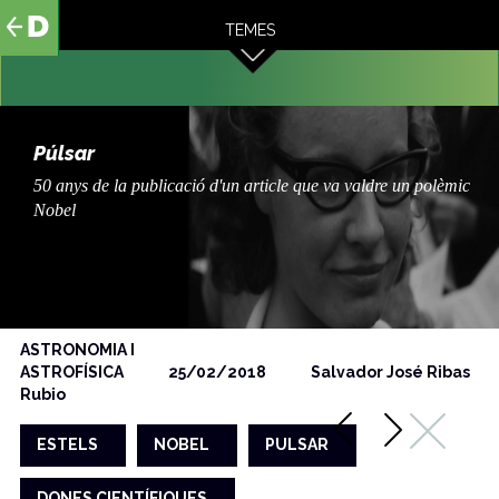
al
TEMES
contingut
Púlsar
50 anys de la publicació d'un article que va valdre un polèmic
Nobel
ASTRONOMIA I
ASTROFÍSICA
25/02/2018
Salvador José Ribas
Rubio
ESTELS
NOBEL
PULSAR
DONES CIENTÍFIQUES