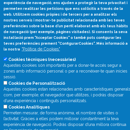
experiència de navegació, ens ajuden a protegir la teva privacitat i
permeten realitzar les peticions que ens sol·licitis a través de la
web. Utilitzem cookies pròpies i de tercers per a analitzar els
nostres serveis i mostrar-te publicitat relacionada amb les teves
Divulgació científica
preferències sobre la base d’un perfil elaborat amb els teus hàbits
en català
de navegació (per exemple, pàgines visitades). Si consents la seva
instal·lació prem "Acceptar Cookies" o també pots configurar les
divulcat@divulcat.cat
teves preferències prement "ConfigurarCookies". Més informació a
(+34) 934 120 030
"Política de Cookies"
la nostra
Cookies tècniques (necessàries)
Aquestes cookies són importants per a donar-te accés segur a
zones amb informació personal o per a reconèixer-te quan inicies
Què és Divulcat?
sessió.
Avís legal
Cookies de Personalització
Aquestes cookies estan relacionades amb característiques general
Inicia sessió
com, per exemple, el navegador que utilitzes, i podràs disposar
d’una experiència i continguts personalitzats.
Cookies Analítiques
Permeten mesurar, de forma anònima, el nombre de visites o
l’activitat. Gràcies a elles podem millorar constantment la teva
experiència de navegació. Podràs disposar d’una millora contínua