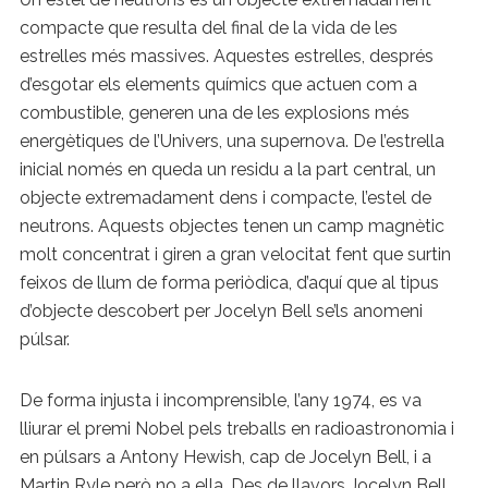
compacte que resulta del final de la vida de les
estrelles més massives. Aquestes estrelles, després
d’esgotar els elements químics que actuen com a
combustible, generen una de les explosions més
energètiques de l’Univers, una supernova. De l’estrella
inicial només en queda un residu a la part central, un
objecte extremadament dens i compacte, l’estel de
neutrons. Aquests objectes tenen un camp magnètic
molt concentrat i giren a gran velocitat fent que surtin
feixos de llum de forma periòdica, d’aquí que al tipus
d’objecte descobert per Jocelyn Bell se’ls anomeni
púlsar.
De forma injusta i incomprensible, l’any 1974, es va
lliurar el premi Nobel pels treballs en radioastronomia i
en púlsars a Antony Hewish, cap de Jocelyn Bell, i a
Martin Ryle però no a ella. Des de llavors Jocelyn Bell