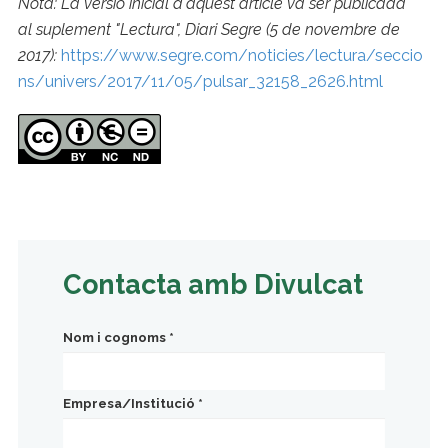
Nota: La versió inicial d'aquest article va ser publicada
al suplement "Lectura", Diari Segre (5 de novembre de
2017):
https://www.segre.com/noticies/lectura/seccio
ns/univers/2017/11/05/pulsar_32158_2626.html
Contacta amb Divulcat
Nom i cognoms
*
Empresa/Institució
*