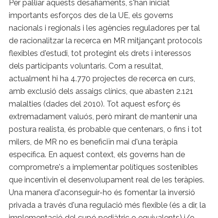
Per pal·liar aquests desafiaments, s'han iniciat
importants esforços des de la UE, els governs
nacionals i regionals i les agències reguladores per tal
de racionalitzar la recerca en MR mitjançant protocols
flexibles d'estudi, tot protegint els drets i interessos
dels participants voluntaris. Com a resultat,
actualment hi ha 4.770 projectes de recerca en curs,
amb exclusió dels assaigs clínics, que abasten 2.121
malalties (dades del 2010). Tot aquest esforç és
extremadament valuós, però mirant de mantenir una
postura realista, és probable que centenars, o fins i tot
milers, de MR no es beneficiïn mai d'una teràpia
específica. En aquest context, els governs han de
comprometre's a implementar polítiques sostenibles
que incentivin el desenvolupament real de les teràpies.
Una manera d'aconseguir-ho és fomentar la inversió
privada a través d'una regulació més flexible (és a dir, la
implementació del cupó pediàtric o equivalents) i/o