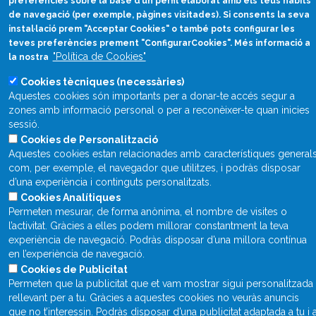
preferències sobre la base d’un perfil elaborat amb els teus hàbits
en català
de navegació (per exemple, pàgines visitades). Si consents la seva
instal·lació prem "Acceptar Cookies" o també pots configurar les
divulcat@divulcat.cat
teves preferències prement "ConfigurarCookies". Més informació a
(+34) 934 120 030
"Política de Cookies"
la nostra
Cookies tècniques (necessàries)
Aquestes cookies són importants per a donar-te accés segur a
zones amb informació personal o per a reconèixer-te quan inicies
Què és Divulcat?
sessió.
Avís legal
Cookies de Personalització
Aquestes cookies estan relacionades amb característiques general
Inicia sessió
com, per exemple, el navegador que utilitzes, i podràs disposar
d’una experiència i continguts personalitzats.
Cookies Analítiques
Permeten mesurar, de forma anònima, el nombre de visites o
l’activitat. Gràcies a elles podem millorar constantment la teva
experiència de navegació. Podràs disposar d’una millora contínua
en l’experiència de navegació.
Cookies de Publicitat
Permeten que la publicitat que et vam mostrar sigui personalitzada 
rellevant per a tu. Gràcies a aquestes cookies no veuràs anuncis
que no t’interessin. Podràs disposar d’una publicitat adaptada a tu i 