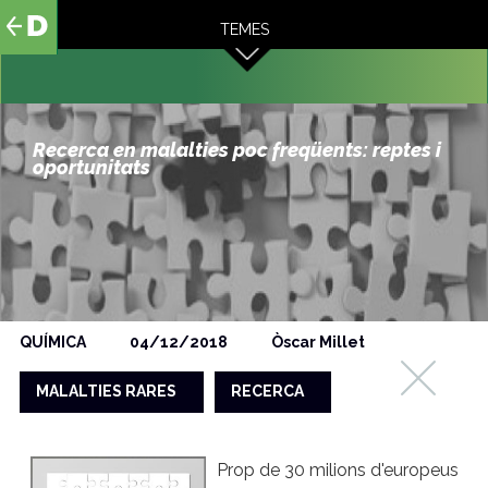
al
TEMES
contingut
Recerca en malalties poc freqüents: reptes i
oportunitats
QUÍMICA
04/12/2018
Òscar Millet
MALALTIES RARES
RECERCA
Prop de 30 milions d'europeus