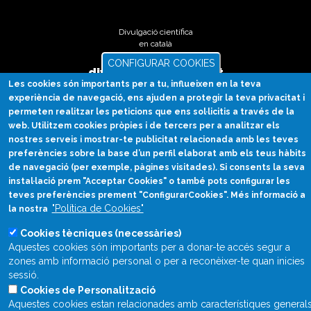
Divulgació científica
en català
CONFIGURAR COOKIES
divulcat@divulcat.cat
Les cookies són importants per a tu, influeixen en la teva
(+34) 934 120 030
experiència de navegació, ens ajuden a protegir la teva privacitat i
permeten realitzar les peticions que ens sol·licitis a través de la
web. Utilitzem cookies pròpies i de tercers per a analitzar els
nostres serveis i mostrar-te publicitat relacionada amb les teves
Què és Divulcat?
preferències sobre la base d’un perfil elaborat amb els teus hàbits
de navegació (per exemple, pàgines visitades). Si consents la seva
Avís legal
instal·lació prem "Acceptar Cookies" o també pots configurar les
Inicia sessió
teves preferències prement "ConfigurarCookies". Més informació a
"Política de Cookies"
la nostra
Cookies tècniques (necessàries)
Aquestes cookies són importants per a donar-te accés segur a
zones amb informació personal o per a reconèixer-te quan inicies
sessió.
Cookies de Personalització
Aquestes cookies estan relacionades amb característiques general