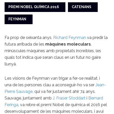
PREMI NOBEL QUÍMICA 2016
CATENANS
FEYNMAN
Fa prop de seixanta anys,
Richard Feynman
va predir la
futura arribada de les
màquines moleculars
,
minúscules màquines amb propietats increïbles, les
quals tot indica que seran claus en un futur no gaire
llunyà.
Les visions de Feynman van trigar a fer-se realitat, i
una de les persones clau a aconseguir-ho va ser
Jean-
Pierre Sauvage
, qui va fer justament ahir 74 anys.
Sauvage, juntament amb
J. Fraser Stoddart
i
Bernard
Feringa
, va rebre el premi Nobel de química el 2016 pel
desenvolupament de les màquines moleculars, i avui