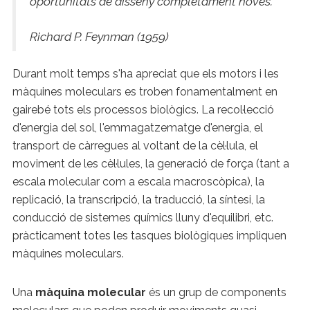
oportunitats de disseny completament noves. "
Richard P. Feynman (1959)
Durant molt temps s'ha apreciat que els motors i les
màquines moleculars es troben fonamentalment en
gairebé tots els processos biològics. La recol·lecció
d'energia del sol, l'emmagatzematge d'energia, el
transport de càrregues al voltant de la cèl·lula, el
moviment de les cèl·lules, la generació de força (tant a
escala molecular com a escala macroscòpica), la
replicació, la transcripció, la traducció, la síntesi, la
conducció de sistemes químics lluny d'equilibri, etc.
pràcticament totes les tasques biològiques impliquen
màquines moleculars.
Una
màquina molecular
és un grup de components