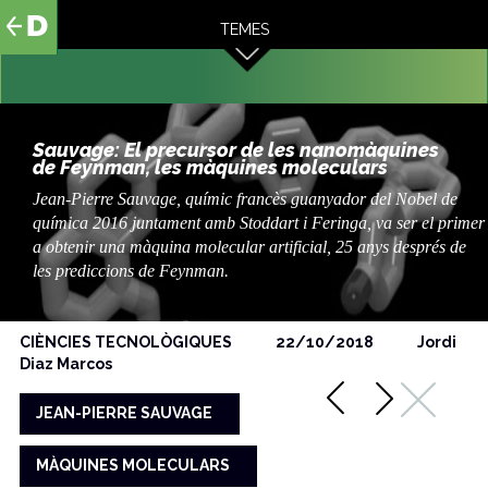
al
TEMES
contingut
Sauvage: El precursor de les nanomàquines
de Feynman, les màquines moleculars
Jean-Pierre Sauvage, químic francès guanyador del Nobel de
química 2016 juntament amb Stoddart i Feringa, va ser el primer
a obtenir una màquina molecular artificial, 25 anys després de
les prediccions de Feynman.
CIÈNCIES TECNOLÒGIQUES
22/10/2018
Jordi
Diaz Marcos
JEAN-PIERRE SAUVAGE
MÀQUINES MOLECULARS