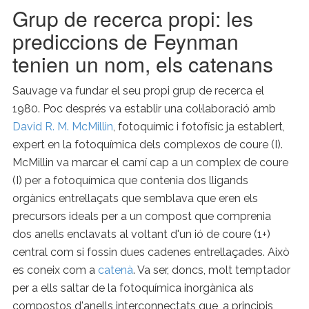
Grup de recerca propi: les
prediccions de Feynman
tenien un nom, els catenans
Sauvage va fundar el seu propi grup de recerca el
1980. Poc després va establir una col·laboració amb
David R. M. McMillin
, fotoquímic i fotofísic ja establert,
expert en la fotoquímica dels complexos de coure (I).
McMillin va marcar el camí cap a un complex de coure
(I) per a fotoquímica que contenia dos lligands
orgànics entrellaçats que semblava que eren els
precursors ideals per a un compost que comprenia
dos anells enclavats al voltant d'un ió de coure (1+)
central com si fossin dues cadenes entrellaçades. Això
es coneix com a
catenà
. Va ser, doncs, molt temptador
per a ells saltar de la fotoquímica inorgànica als
compostos d'anells interconnectats que, a principis