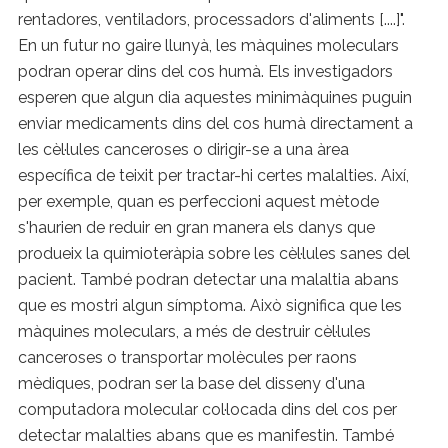
rentadores, ventiladors, processadors d'aliments [....]".
En un futur no gaire llunyà, les màquines moleculars
podran operar dins del cos humà. Els investigadors
esperen que algun dia aquestes minimàquines puguin
enviar medicaments dins del cos humà directament a
les cèl·lules canceroses o dirigir-se a una àrea
específica de teixit per tractar-hi certes malalties. Així,
per exemple, quan es perfeccioni aquest mètode
s'haurien de reduir en gran manera els danys que
produeix la quimioteràpia sobre les cèl·lules sanes del
pacient. També podran detectar una malaltia abans
que es mostri algun símptoma. Això significa que les
màquines moleculars, a més de destruir cèl·lules
canceroses o transportar molècules per raons
mèdiques, podran ser la base del disseny d'una
computadora molecular col·locada dins del cos per
detectar malalties abans que es manifestin. També