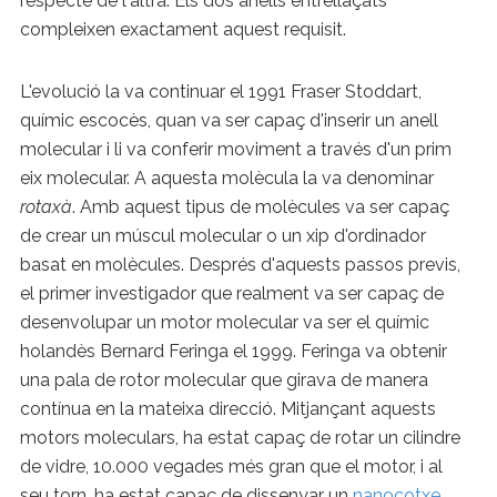
respecte de l'altra. Els dos anells entrellaçats
compleixen exactament aquest requisit.
L'evolució la va continuar el 1991 Fraser Stoddart,
químic escocès, quan va ser capaç d'inserir un anell
molecular i li va conferir moviment a través d'un prim
eix molecular. A aquesta molècula la va denominar
rotaxà
. Amb aquest tipus de molècules va ser capaç
de crear un múscul molecular o un xip d'ordinador
basat en molècules. Després d'aquests passos previs,
el primer investigador que realment va ser capaç de
desenvolupar un motor molecular va ser el químic
holandès Bernard Feringa el 1999. Feringa va obtenir
una pala de rotor molecular que girava de manera
contínua en la mateixa direcció. Mitjançant aquests
motors moleculars, ha estat capaç de rotar un cilindre
de vidre, 10.000 vegades més gran que el motor, i al
seu torn, ha estat capaç de dissenyar un
nanocotxe
.