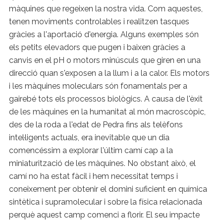
màquines que regeixen la nostra vida. Com aquestes,
tenen moviments controlables i realitzen tasques
gràcies a l'aportació d'energia. Alguns exemples són
els petits elevadors que pugen i baixen gràcies a
canvis en el pH o motors minúsculs que giren en una
direcció quan s'exposen a la llum i a la calor. Els motors
i les màquines moleculars són fonamentals per a
gairebé tots els processos biològics. A causa de l'èxit
de les màquines en la humanitat al món macroscòpic,
des de la roda a l'edat de Pedra fins als telèfons
intel·ligents actuals, era inevitable que un dia
comencéssim a explorar l'últim camí cap a la
miniaturització de les màquines. No obstant això, el
camí no ha estat fàcil i hem necessitat temps i
coneixement per obtenir el domini suficient en química
sintètica i supramolecular i sobre la física relacionada
perquè aquest camp comenci a florir. El seu impacte