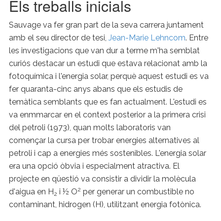
Els treballs inicials
Sauvage va fer gran part de la seva carrera juntament
amb el seu director de tesi,
Jean-Marie Lehncom
. Entre
les investigacions que van dur a terme m'ha semblat
curiós destacar un estudi que estava relacionat amb la
fotoquímica i l'energia solar, perquè aquest estudi es va
fer quaranta-cinc anys abans que els estudis de
temàtica semblants que es fan actualment. L'estudi es
va enmmarcar en el context posterior a la primera crisi
del petroli (1973), quan molts laboratoris van
començar la cursa per trobar energies alternatives al
petroli i cap a energies més sostenibles. L'energia solar
era una opció òbvia i especialment atractiva. El
projecte en qüestió va consistir a dividir la molècula
2
d'aigua en H
i ½ O
per generar un combustible no
2
contaminant, hidrogen (H), utilitzant energia fotònica.