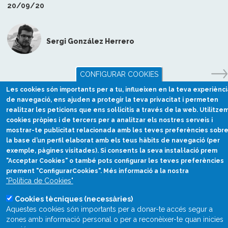
20/09/20
Sergi González Herrero
CONFIGURAR COOKIES
Les cookies són importants per a tu, influeixen en la teva experiènci
de navegació, ens ajuden a protegir la teva privacitat i permeten
realitzar les peticions que ens sol·licitis a través de la web. Utilitze
cookies pròpies i de tercers per a analitzar els nostres serveis i
mostrar-te publicitat relacionada amb les teves preferències sobr
la base d’un perfil elaborat amb els teus hàbits de navegació (per
exemple, pàgines visitades). Si consents la seva instal·lació prem
"Acceptar Cookies" o també pots configurar les teves preferències
prement "ConfigurarCookies". Més informació a la nostra
Divulgació científica
"Política de Cookies"
en català
Cookies tècniques (necessàries)
divulcat@divulcat.cat
Aquestes cookies són importants per a donar-te accés segur a
(+34) 934 120 030
zones amb informació personal o per a reconèixer-te quan inicies