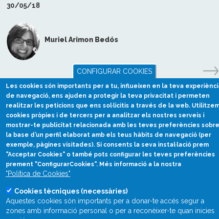
30/05/18
Muriel Arimon Bedós
CONFIGURAR COOKIES
Les cookies són importants per a tu, influeixen en la teva experiènci
de navegació, ens ajuden a protegir la teva privacitat i permeten
realitzar les peticions que ens sol·licitis a través de la web. Utilitze
cookies pròpies i de tercers per a analitzar els nostres serveis i
mostrar-te publicitat relacionada amb les teves preferències sobr
la base d’un perfil elaborat amb els teus hàbits de navegació (per
exemple, pàgines visitades). Si consents la seva instal·lació prem
"Acceptar Cookies" o també pots configurar les teves preferències
prement "ConfigurarCookies". Més informació a la nostra
Divulgació científica
"Política de Cookies"
en català
Cookies tècniques (necessàries)
divulcat@divulcat.cat
Aquestes cookies són importants per a donar-te accés segur a
(+34) 934 120 030
zones amb informació personal o per a reconèixer-te quan inicies